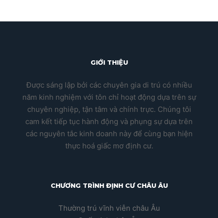
GIỚI THIỆU
Được sáng lập bởi các chuyên gia di trú có nhiều
năm kinh nghiệm với tôn chỉ hoạt động dựa trên sự
chuyên nghiệp, tận tâm và chính trực. Chúng tôi
cam kết tiếp tục hành động và phụng sự dựa trên
các nguyên tắc kinh doanh này để cùng bạn hiện
thực hoá giấc mơ định cư.
CHƯƠNG TRÌNH ĐỊNH CƯ CHÂU ÂU
Thường trú vĩnh viễn châu Âu