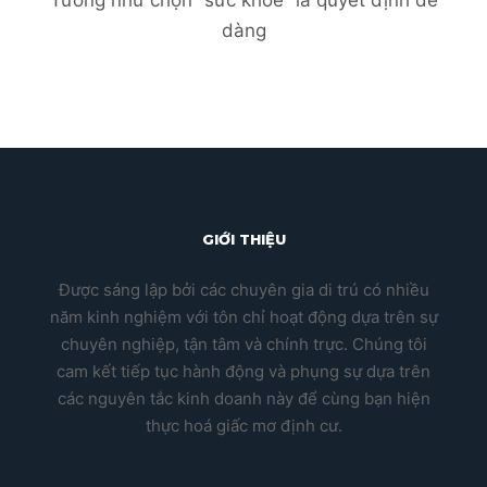
dàng
GIỚI THIỆU
Được sáng lập bởi các chuyên gia di trú có nhiều
năm kinh nghiệm với tôn chỉ hoạt động dựa trên sự
chuyên nghiệp, tận tâm và chính trực. Chúng tôi
cam kết tiếp tục hành động và phụng sự dựa trên
các nguyên tắc kinh doanh này để cùng bạn hiện
thực hoá giấc mơ định cư.