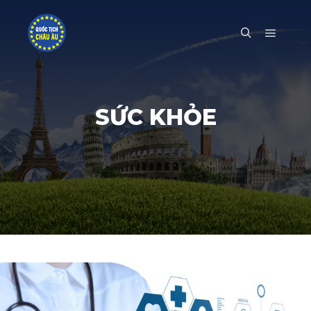
Main m
Search
SỨC KHỎE