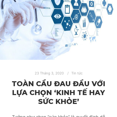
23 Tháng 3, 2020
Tin tức
TOÀN CẦU ĐAU ĐẦU VỚI
LỰA CHỌN ‘KINH TẾ HAY
SỨC KHỎE’
Tưởng như chọn “sức khỏe” là quyết định dễ