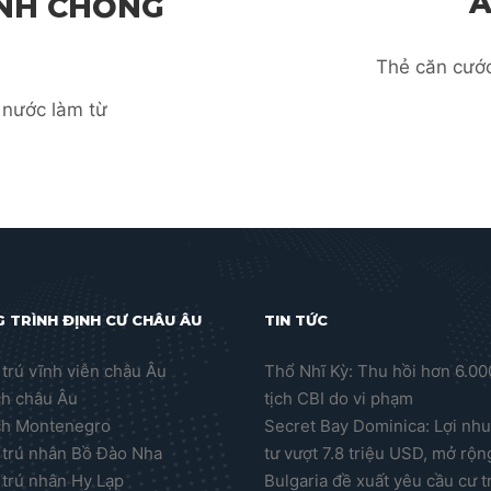
Â
ÍNH CHỐNG
Thẻ căn cước
 nước làm từ
 TRÌNH ĐỊNH CƯ CHÂU ÂU
TIN TỨC
trú vĩnh viễn châu Âu
Thổ Nhĩ Kỳ: Thu hồi hơn 6.0
ch châu Âu
tịch CBI do vi phạm
ch Montenegro
Secret Bay Dominica: Lợi nh
trú nhân Bồ Đào Nha
tư vượt 7.8 triệu USD, mở rộn
trú nhân Hy Lạp
Bulgaria đề xuất yêu cầu cư t