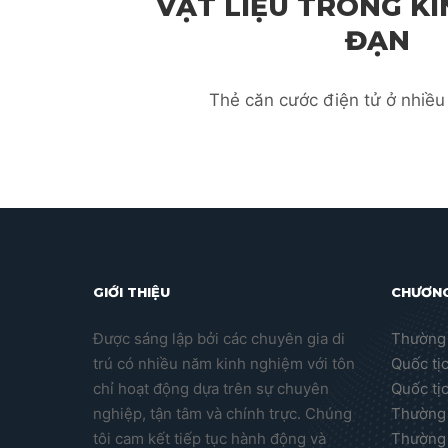
VẬT LIỆU TRONG K
ĐẠN
Thẻ căn cước điện tử ở nhiều
GIỚI THIỆU
CHƯƠNG
Được sáng lập bởi các chuyên gia di
Thường 
trú có nhiều năm kinh nghiệm với tôn
Quốc tị
chỉ hoạt động dựa trên sự chuyên
Quốc tị
nghiệp, tận tâm và chính trực. Chúng
Thường 
tôi cam kết tiếp tục hành động và
Thường 