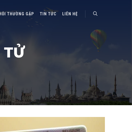
HỎI THƯỜNG GẶP
TIN TỨC
LIÊN HỆ
Search
 TỬ