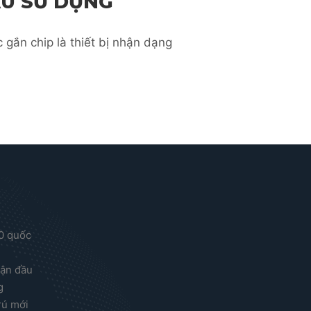
U SỬ DỤNG
 gắn chip là thiết bị nhận dạng
00 quốc
uận đầu
g
rú mới