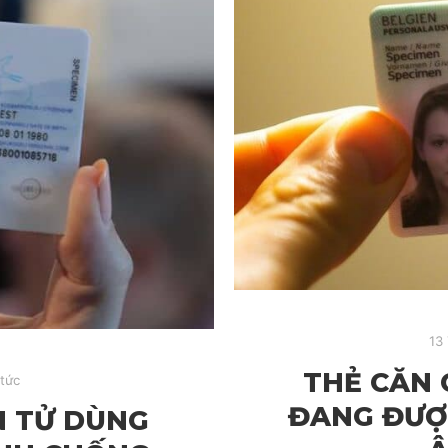
13
THẺ CĂN C
 tức
ĐANG ĐƯỢ
N TỬ DÙNG