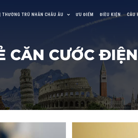
 | THƯỜNG TRÚ NHÂN CHÂU ÂU
ƯU ĐIỂM
ĐIỀU KIỆN
CÂU 
Ẻ CĂN CƯỚC ĐIỆN