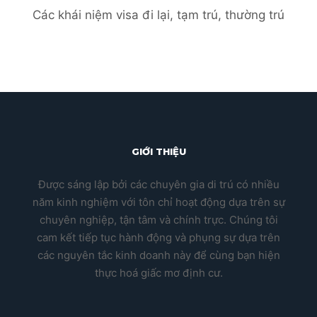
Các khái niệm visa đi lại, tạm trú, thường trú
GIỚI THIỆU
Được sáng lập bởi các chuyên gia di trú có nhiều
năm kinh nghiệm với tôn chỉ hoạt động dựa trên sự
chuyên nghiệp, tận tâm và chính trực. Chúng tôi
cam kết tiếp tục hành động và phụng sự dựa trên
các nguyên tắc kinh doanh này để cùng bạn hiện
thực hoá giấc mơ định cư.