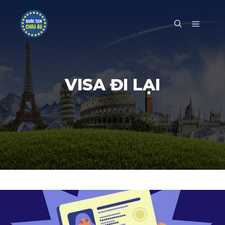
Main m
Search
VISA ĐI LẠI