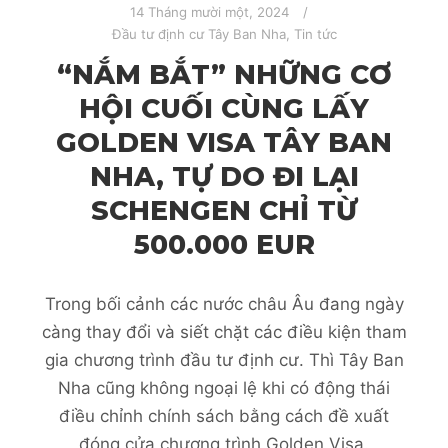
14 Tháng mười một, 2024
Đầu tư định cư Tây Ban Nha
,
Tin tức
“NẮM BẮT” NHỮNG CƠ
HỘI CUỐI CÙNG LẤY
GOLDEN VISA TÂY BAN
NHA, TỰ DO ĐI LẠI
SCHENGEN CHỈ TỪ
500.000 EUR
Trong bối cảnh các nước châu Âu đang ngày
càng thay đổi và siết chặt các điều kiện tham
gia chương trình đầu tư định cư. Thì Tây Ban
Nha cũng không ngoại lệ khi có động thái
điều chỉnh chính sách bằng cách đề xuất
đóng cửa chương trình Golden Visa.