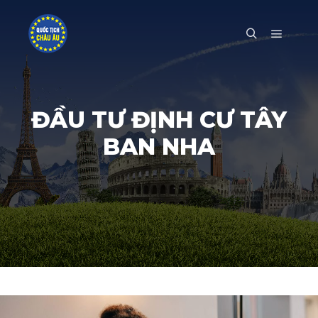
Main m
Search
ĐẦU TƯ ĐỊNH CƯ TÂY
BAN NHA