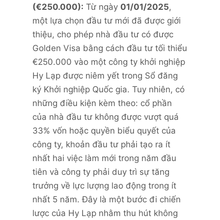
(€250.000):
Từ ngày
01/01/2025
,
một lựa chọn đầu tư mới đã được giới
thiệu, cho phép nhà đầu tư có được
Golden Visa bằng cách đầu tư tối thiểu
€250.000 vào một công ty khởi nghiệp
Hy Lạp được niêm yết trong Sổ đăng
ký Khởi nghiệp Quốc gia. Tuy nhiên, có
những điều kiện kèm theo: cổ phần
của nhà đầu tư không được vượt quá
33% vốn hoặc quyền biểu quyết của
công ty, khoản đầu tư phải tạo ra ít
nhất hai việc làm mới trong năm đầu
tiên và công ty phải duy trì sự tăng
trưởng về lực lượng lao động trong ít
nhất 5 năm. Đây là một bước đi chiến
lược của Hy Lạp nhằm thu hút không