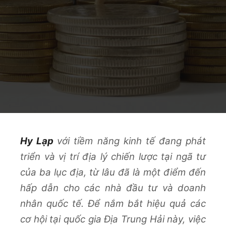
Hy Lạp
với tiềm năng kinh tế đang phát
triển và vị trí địa lý chiến lược tại ngã tư
của ba lục địa, từ lâu đã là một điểm đến
hấp dẫn cho các nhà đầu tư và doanh
nhân quốc tế. Để nắm bắt hiệu quả các
cơ hội tại quốc gia Địa Trung Hải này, việc