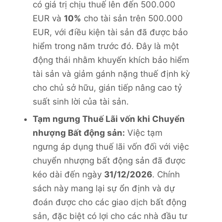
có giá trị chịu thuế lên đến 500.000
EUR và
10%
cho tài sản trên 500.000
EUR, với điều kiện tài sản đã được bảo
hiểm trong năm trước đó. Đây là một
động thái nhằm khuyến khích bảo hiểm
tài sản và giảm gánh nặng thuế định kỳ
cho chủ sở hữu, gián tiếp nâng cao tỷ
suất sinh lời của tài sản.
Tạm ngưng Thuế Lãi vốn khi Chuyển
nhượng Bất động sản:
Việc tạm
ngưng áp dụng thuế lãi vốn đối với việc
chuyển nhượng bất động sản đã được
kéo dài đến ngày
31/12/2026
. Chính
sách này mang lại sự ổn định và dự
đoán được cho các giao dịch bất động
sản, đặc biệt có lợi cho các nhà đầu tư