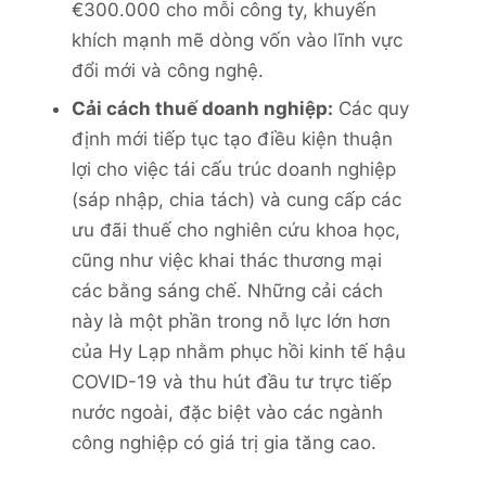
€300.000 cho mỗi công ty, khuyến
khích mạnh mẽ dòng vốn vào lĩnh vực
đổi mới và công nghệ.
Cải cách thuế doanh nghiệp:
Các quy
định mới tiếp tục tạo điều kiện thuận
lợi cho việc tái cấu trúc doanh nghiệp
(sáp nhập, chia tách) và cung cấp các
ưu đãi thuế cho nghiên cứu khoa học,
cũng như việc khai thác thương mại
các bằng sáng chế. Những cải cách
này là một phần trong nỗ lực lớn hơn
của Hy Lạp nhằm phục hồi kinh tế hậu
COVID-19 và thu hút đầu tư trực tiếp
nước ngoài, đặc biệt vào các ngành
công nghiệp có giá trị gia tăng cao.