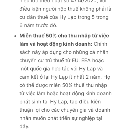
hiệu lực theo Luật số 4714/2020, với
điều kiện người nộp thuế không phải là
cư dân thuế của Hy Lạp trong 5 trong
6 năm trước đó.
Miễn thuế 50% cho thu nhập từ việc
làm và hoạt động kinh doanh:
Chính
sách này áp dụng cho những cá nhân
chuyển cư trú thuế từ EU, EEA hoặc
một quốc gia hợp tác với Hy Lạp và
cam kết ở lại Hy Lạp ít nhất 2 năm. Họ
có thể được miễn 50% thuế thu nhập
từ việc làm hoặc hoạt động kinh doanh
phát sinh tại Hy Lạp, tạo điều kiện
thuận lợi cho các chuyên gia và doanh
nhân muốn phát triển sự nghiệp tại
đây.