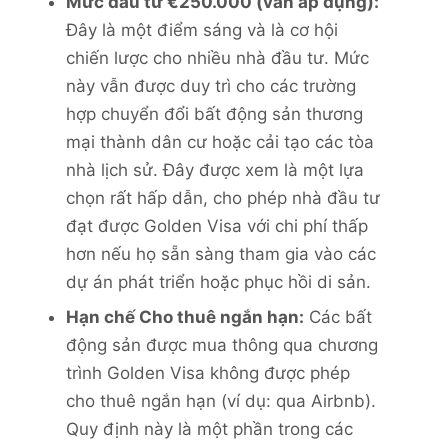
Mức đầu tư €250.000 (vẫn áp dụng):
Đây là một điểm sáng và là cơ hội
chiến lược cho nhiều nhà đầu tư. Mức
này vẫn được duy trì cho các trường
hợp chuyển đổi bất động sản thương
mại thành dân cư hoặc cải tạo các tòa
nhà lịch sử. Đây được xem là một lựa
chọn rất hấp dẫn, cho phép nhà đầu tư
đạt được Golden Visa với chi phí thấp
hơn nếu họ sẵn sàng tham gia vào các
dự án phát triển hoặc phục hồi di sản.
Hạn chế Cho thuê ngắn hạn:
Các bất
động sản được mua thông qua chương
trình Golden Visa không được phép
cho thuê ngắn hạn (ví dụ: qua Airbnb).
Quy định này là một phần trong các