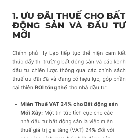
1. ƯU ĐÃI THUẾ CHO BẤT
ĐỘNG SẢN VÀ ĐẦU TƯ
MỚI
Chính phủ Hy Lạp tiếp tục thể hiện cam kết
thúc đẩy thị trường bất động sản và các kênh
đầu tư chiến lược thông qua các chính sách
thuế ưu đãi đã và đang có hiệu lực, góp phần
cải thiện
ROI tổng thể
cho nhà đầu tư:
Miễn Thuế VAT 24% cho Bất động sản
Mới Xây:
Một tin tức tích cực cho các
nhà đầu tư bất động sản là việc miễn
thuế giá trị gia tăng (VAT) 24% đối với