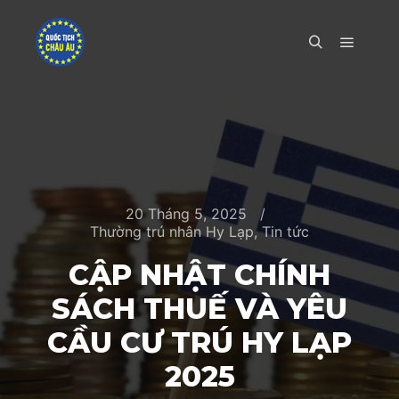
Main m
Search
20 Tháng 5, 2025
Thường trú nhân Hy Lạp
,
Tin tức
CẬP NHẬT CHÍNH
SÁCH THUẾ VÀ YÊU
CẦU CƯ TRÚ HY LẠP
2025