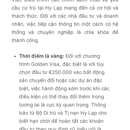
cầu cư trú tại Hy Lạp mang đến cả cơ hội và
thách thức. Đối với các nhà đầu tư và doanh
nhân, việc tiếp cận thông tin một cách có hệ
thống và chuyên nghiệp là chìa khóa để
thành công.
Thời điểm là vàng:
Đối với chương
trình Golden Visa, đặc biệt là với tùy
chọn đầu tư €250.000 vào bất động
sản chuyển đổi hoặc các dự án đặc
biệt, việc hành động sớm trước khi các
điều kiện có thể thay đổi thêm trong
tương lai là cực kỳ quan trọng. Thông
báo từ Bộ Di trú và Tị nạn Hy Lạp cho
biết hạn chót để hoàn tất các khoản
đầu tư theo quy định cũ (nếu có) là