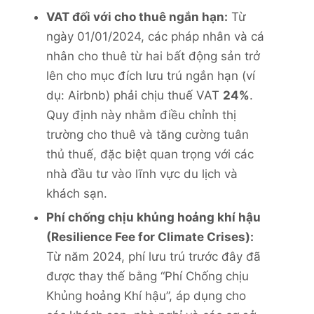
VAT đối với cho thuê ngắn hạn:
Từ
ngày 01/01/2024, các pháp nhân và cá
nhân cho thuê từ hai bất động sản trở
lên cho mục đích lưu trú ngắn hạn (ví
dụ: Airbnb) phải chịu thuế VAT
24%
.
Quy định này nhằm điều chỉnh thị
trường cho thuê và tăng cường tuân
thủ thuế, đặc biệt quan trọng với các
nhà đầu tư vào lĩnh vực du lịch và
khách sạn.
Phí chống chịu khủng hoảng khí hậu
(Resilience Fee for Climate Crises):
Từ năm 2024, phí lưu trú trước đây đã
được thay thế bằng “Phí Chống chịu
Khủng hoảng Khí hậu”, áp dụng cho