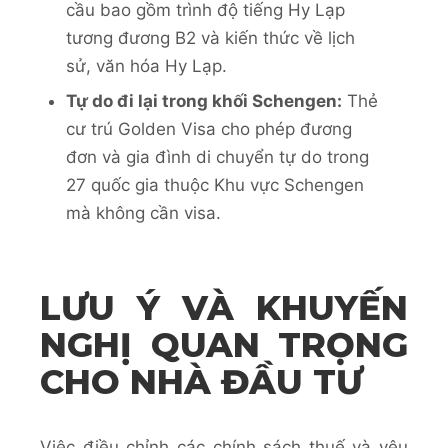
cầu bao gồm trình độ tiếng Hy Lạp
tương đương B2 và kiến thức về lịch
sử, văn hóa Hy Lạp.
Tự do đi lại trong khối Schengen:
Thẻ
cư trú Golden Visa cho phép đương
đơn và gia đình di chuyển tự do trong
27 quốc gia thuộc Khu vực Schengen
mà không cần visa.
LƯU Ý VÀ KHUYẾN
NGHỊ QUAN TRỌNG
CHO NHÀ ĐẦU TƯ
Việc điều chỉnh các chính sách thuế và yêu