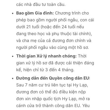
các nhà đầu tư toàn cầu.
Bao gồm Gia đình:
Chương trình cho
phép bao gồm người phối ngẫu, con cái
dưới 21 tuổi (hoặc đến 24 tuổi nếu
đang theo học và phụ thuộc tài chính),
và cha mẹ của cả đương đơn chính và
người phối ngẫu vào cùng một hồ sơ.
Thời gian Xử lý nhanh chóng:
Thời
gian xử lý hồ sơ đã được cải thiện đáng
kể, hiện chỉ từ 3 đến 4 tháng.
Đường dẫn đến Quyền công dân EU:
Sau 7 năm cư trú liên tục tại Hy Lạp,
đương đơn có thể đủ điều kiện nộp
đơn xin nhập quốc tịch Hy Lạp, mở ra
cánh cửa trở thành công dân EU. Yêu