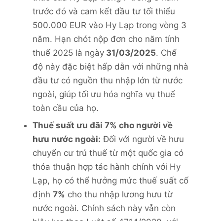
trước đó và cam kết đầu tư tối thiểu
500.000 EUR vào Hy Lạp trong vòng 3
năm. Hạn chót nộp đơn cho năm tính
thuế 2025 là ngày
31/03/2025
. Chế
độ này đặc biệt hấp dẫn với những nhà
đầu tư có nguồn thu nhập lớn từ nước
ngoài, giúp tối ưu hóa nghĩa vụ thuế
toàn cầu của họ.
Thuế suất ưu đãi 7% cho người về
hưu nước ngoài:
Đối với người về hưu
chuyển cư trú thuế từ một quốc gia có
thỏa thuận hợp tác hành chính với Hy
Lạp, họ có thể hưởng mức thuế suất cố
định
7%
cho thu nhập lương hưu từ
nước ngoài. Chính sách này vẫn còn