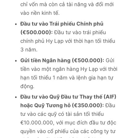
chỉ vốn mà còn cả tài năng và đổi mới
vào nền kinh tế.
Đầu tư vào Trái phiếu Chính phủ
(€500.000):
Đầu tư vào trái phiếu
chính phủ Hy Lạp với thời hạn tối thiểu
3 năm.
Gửi tiền Ngân hàng (€500.000):
Gửi
tiền vào một ngân hàng Hy Lạp với thời
hạn tối thiểu 1 năm và lệnh gia hạn tự
động.
Đầu tư vào Quỹ Đầu tư Thay thế (AIF)
hoặc Quỹ Tương hỗ (€350.000):
Đầu
tư vào các quỹ có tài sản tối thiểu
€10.000.000, với mục đích đầu tư độc
quyền vào cổ phiếu của các công ty tư