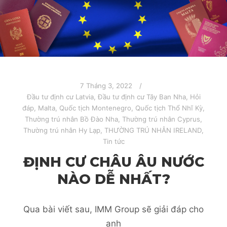
7 Tháng 3, 2022
Đầu tư định cư Latvia
,
Đầu tư định cư Tây Ban Nha
,
Hỏi
đáp
,
Malta
,
Quốc tịch Montenegro
,
Quốc tịch Thổ Nhĩ Kỳ
,
Thường trú nhân Bồ Đào Nha
,
Thường trú nhân Cyprus
,
Thường trú nhân Hy Lạp
,
THƯỜNG TRÚ NHÂN IRELAND
,
Tin tức
ĐỊNH CƯ CHÂU ÂU NƯỚC
NÀO DỄ NHẤT?
Qua bài viết sau, IMM Group sẽ giải đáp cho
anh