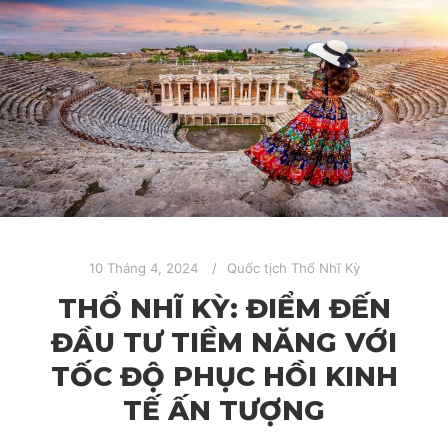
10 Tháng 4, 2024
Quốc tịch Thổ Nhĩ Kỳ
THỔ NHĨ KỲ: ĐIỂM ĐẾN
ĐẦU TƯ TIỀM NĂNG VỚI
TỐC ĐỘ PHỤC HỒI KINH
TẾ ẤN TƯỢNG