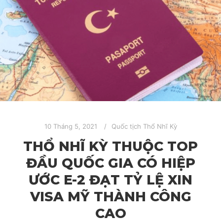
10 Tháng 5, 2021
Quốc tịch Thổ Nhĩ Kỳ
THỔ NHĨ KỲ THUỘC TOP
ĐẦU QUỐC GIA CÓ HIỆP
ƯỚC E-2 ĐẠT TỶ LỆ XIN
VISA MỸ THÀNH CÔNG
CAO