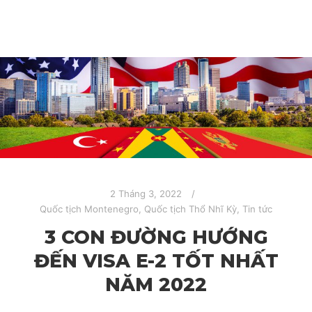
2 Tháng 3, 2022
Quốc tịch Montenegro
,
Quốc tịch Thổ Nhĩ Kỳ
,
Tin tức
3 CON ĐƯỜNG HƯỚNG
ĐẾN VISA E-2 TỐT NHẤT
NĂM 2022