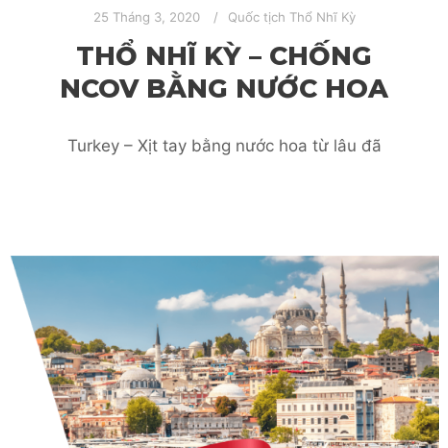
25 Tháng 3, 2020
Quốc tịch Thổ Nhĩ Kỳ
THỔ NHĨ KỲ – CHỐNG
NCOV BẰNG NƯỚC HOA
Turkey – Xịt tay bằng nước hoa từ lâu đã