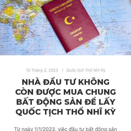
10 Tháng 2, 2023
Quốc tịch Thổ Nhĩ Kỳ
NHÀ ĐẦU TƯ KHÔNG
CÒN ĐƯỢC MUA CHUNG
BẤT ĐỘNG SẢN ĐỂ LẤY
QUỐC TỊCH THỔ NHĨ KỲ
Từ ngày 1/1/2023, việc đầu tư bất động sản