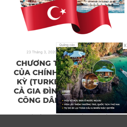
X
Quảng cáo
23 Tháng 3, 2020
Quốc tịch Thổ Nhĩ Kỳ
CHƯƠNG TRÌNH ĐẦU TƯ
CỦA CHÍNH PHỦ THỔ NHĨ
KỲ (TURKEY) CHO PHÉP
CẢ GIA ĐÌNH TRỞ THÀNH
CÔNG DÂN THỔ NHĨ KỲ
Turkey (Thổ Nhĩ Kỳ) là một quốc gia có phần