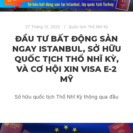
27 Tháng 12, 2022
Quốc tịch Thổ Nhĩ Kỳ
ĐẦU TƯ BẤT ĐỘNG SẢN
NGAY ISTANBUL, SỞ HỮU
QUỐC TỊCH THỔ NHĨ KỲ,
VÀ CƠ HỘI XIN VISA E-2
MỸ
Sở hữu quốc tịch Thổ Nhĩ Kỳ thông qua đầu