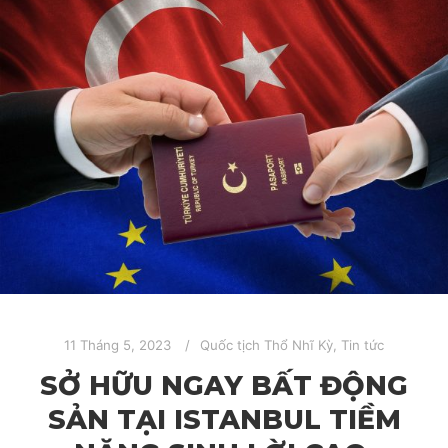
11 Tháng 5, 2023
Quốc tịch Thổ Nhĩ Kỳ
,
Tin tức
SỞ HỮU NGAY BẤT ĐỘNG
SẢN TẠI ISTANBUL TIỀM