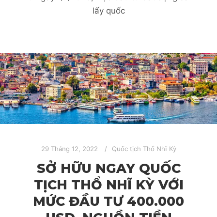
lấy quốc
29 Tháng 12, 2022
Quốc tịch Thổ Nhĩ Kỳ
SỞ HỮU NGAY QUỐC
TỊCH THỔ NHĨ KỲ VỚI
MỨC ĐẦU TƯ 400.000