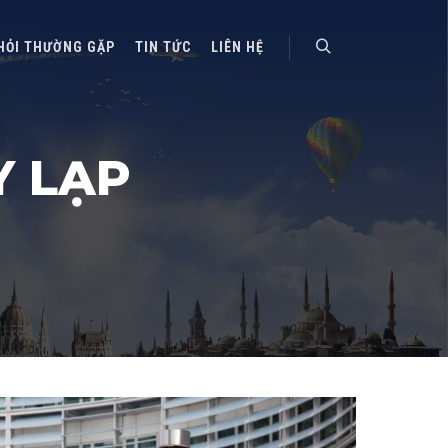
HỎI THƯỜNG GẶP
TIN TỨC
LIÊN HỆ
Search
Y LẠP