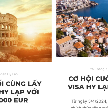
25 Tháng 7
nhân Hy Lạp
CƠ HỘI CU
I CÙNG LẤY
VISA HY LẠ
HY LẠP VỚI
000 EUR
Từ ngày 5/4/2024,
chính thức tăng m