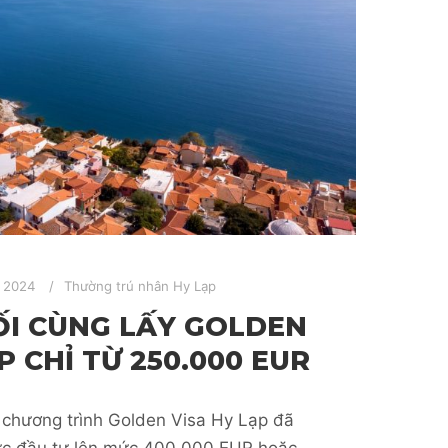
, 2024
Thường trú nhân Hy Lạp
ỐI CÙNG LẤY GOLDEN
P CHỈ TỪ 250.000 EUR
 chương trình Golden Visa Hy Lạp đã
ức đầu tư lên mức 400.000 EUR hoặc