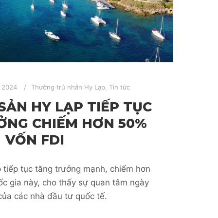
 2024
Thường trú nhân Hy Lạp
,
Tin tức
SẢN HY LẠP TIẾP TỤC
ỞNG CHIẾM HƠN 50%
VỐN FDI
 tiếp tục tăng trưởng mạnh, chiếm hơn
c gia này, cho thấy sự quan tâm ngày
của các nhà đầu tư quốc tế.