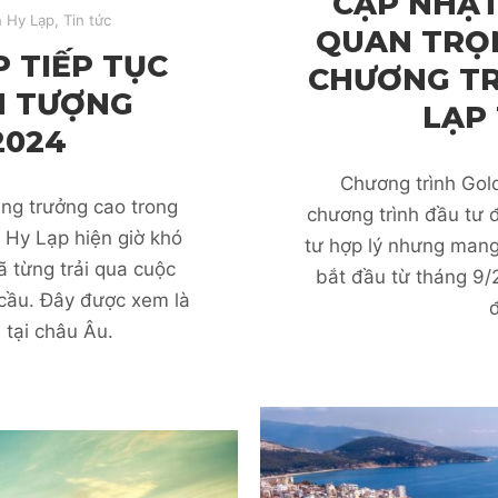
CẬP NHẬT
n Hy Lạp
,
Tin tức
QUAN TRỌN
P TIẾP TỤC
CHƯƠNG TR
N TƯỢNG
LẠP
2024
Chương trình Gol
ăng trưởng cao trong
chương trình đầu tư 
 Hy Lạp hiện giờ khó
tư hợp lý nhưng mang l
ã từng trải qua cuộc
bắt đầu từ tháng 9
cầu. Đây được xem là
đ
 tại châu Âu.