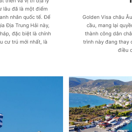
triển và vị trí địa lý
từ lâu đã là một điểm
anh nhân quốc tế. Để
Golden Visa châu Âu 
ia Địa Trung Hải này,
cầu, mang lại quyền
háp, đặc biệt là chính
thành công dân châu
 cư trú mới nhất, là
trình này đang thay
điều 