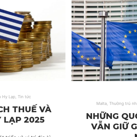
n Hy Lạp
,
Tin tức
Malta
,
Thường trú nh
CH THUẾ VÀ
NHỮNG QUỐ
 LẠP 2025
VẪN GIỮ 