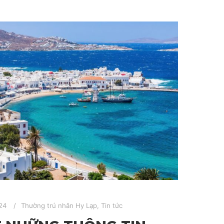
24
Thường trú nhân Hy Lạp
,
Tin tức