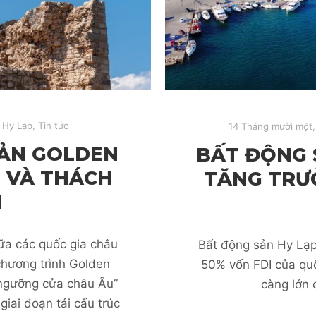
 Hy Lạp
,
Tin tức
14 Tháng mười một,
SẢN GOLDEN
BẤT ĐỘNG 
I VÀ THÁCH
TĂNG TRƯ
I
ữa các quốc gia châu
Bất động sản Hy Lạp
chương trình Golden
50% vốn FDI của quố
“ngưỡng cửa châu Âu”
càng lớn 
iai đoạn tái cấu trúc