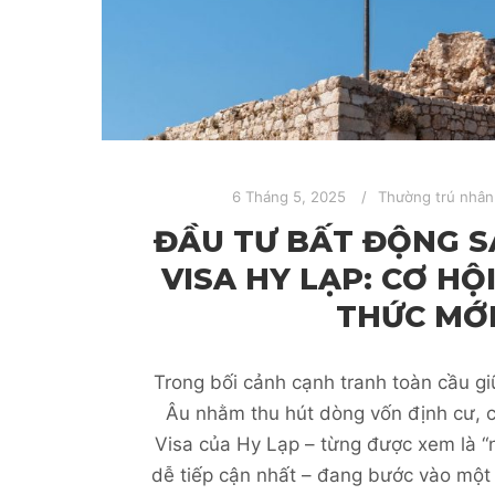
6 Tháng 5, 2025
Thường trú nhân
ĐẦU TƯ BẤT ĐỘNG 
VISA HY LẠP: CƠ HỘ
THỨC MỚ
Trong bối cảnh cạnh tranh toàn cầu gi
Âu nhằm thu hút dòng vốn định cư, 
Visa của Hy Lạp – từng được xem là 
dễ tiếp cận nhất – đang bước vào một g