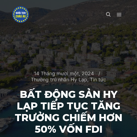
Main m
Search
14 Tháng mười một, 2024
Thường trú nhân Hy Lạp
,
Tin tức
BẤT ĐỘNG SẢN HY
LẠP TIẾP TỤC TĂNG
TRƯỞNG CHIẾM HƠN
50% VỐN FDI