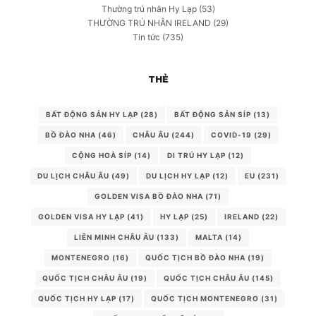
Thường trú nhân Hy Lạp
(53)
THƯỜNG TRÚ NHÂN IRELAND
(29)
Tin tức
(735)
THẺ
BẤT ĐỘNG SẢN HY LẠP
(28)
BẤT ĐỘNG SẢN SÍP
(13)
BỒ ĐÀO NHA
(46)
CHÂU ÂU
(244)
COVID-19
(29)
CỘNG HOÀ SÍP
(14)
DI TRÚ HY LẠP
(12)
DU LỊCH CHÂU ÂU
(49)
DU LỊCH HY LẠP
(12)
EU
(231)
GOLDEN VISA BỒ ĐÀO NHA
(71)
GOLDEN VISA HY LẠP
(41)
HY LẠP
(25)
IRELAND
(22)
LIÊN MINH CHÂU ÂU
(133)
MALTA
(14)
MONTENEGRO
(16)
QUỐC TỊCH BỒ ĐÀO NHA
(19)
QUỐC TỊCH CHÂU ÂU
(19)
QUỐC TỊCH CHÂU ÂU
(145)
QUỐC TỊCH HY LẠP
(17)
QUỐC TỊCH MONTENEGRO
(31)