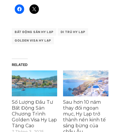
BẤT ĐỘNG SẢN HY LẠP
DI TRÚ HY LẠP
GOLDEN VISA HY LẠP
RELATED
Số Lượng Đầu Tư
Sau hơn 10 năm
Bất Động Sản
thay đổi ngoạn
Chương Trình
mục, Hy Lạp trở
Golden Visa Hy Lạp
thành nền kinh tế
Tăng Cao
sáng bừng của
châu Âu
7 Tháng 3, 2025