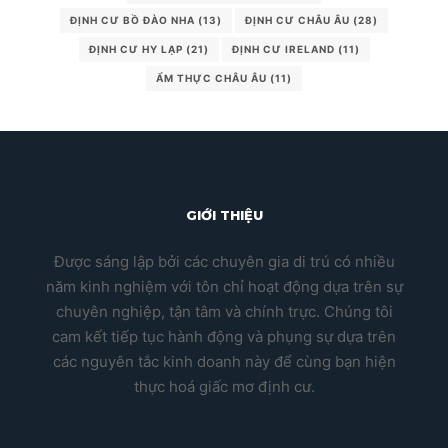
ĐỊNH CƯ BỒ ĐÀO NHA
(13)
ĐỊNH CƯ CHÂU ÂU
(28)
ĐỊNH CƯ HY LẠP
(21)
ĐỊNH CƯ IRELAND
(11)
ẨM THỰC CHÂU ÂU
(11)
GIỚI THIỆU
Được sáng lập bởi các chuyên gia di trú có nhiều
năm kinh nghiệm với tôn chỉ hoạt động dựa trên sự
chuyên nghiệp, tận tâm và chính trực. Chúng tôi
cam kết tiếp tục hành động và phụng sự dựa trên
các nguyên tắc kinh doanh này để cùng bạn hiện
thực hoá giấc mơ định cư.