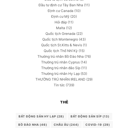
Đầu tư định cư Tây Ban Nha
(11)
Định cư Canada
(10)
Định cư Mỹ
(20)
Hỏi đáp
(11)
Malta
(12)
Quốc tịch Grenada
(22)
Quốc tịch Montenegro
(43)
Quốc tịch St.Kitts & Nevis
(1)
Quốc tịch Thổ Nhĩ Kỳ
(15)
Thường trú nhân Bồ Đào Nha
(76)
Thường trú nhân Cyprus
(14)
Thường trú nhân đảo Síp
(11)
Thường trú nhân Hy Lạp
(53)
THƯỜNG TRÚ NHÂN IRELAND
(29)
Tin tức
(739)
THẺ
BẤT ĐỘNG SẢN HY LẠP
(28)
BẤT ĐỘNG SẢN SÍP
(13)
BỒ ĐÀO NHA
(46)
CHÂU ÂU
(244)
COVID-19
(29)