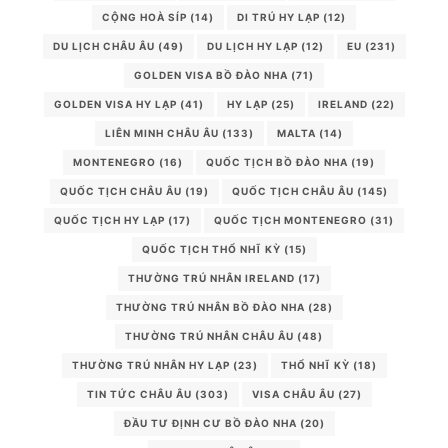
CỘNG HOÀ SÍP
(14)
DI TRÚ HY LẠP
(12)
DU LỊCH CHÂU ÂU
(49)
DU LỊCH HY LẠP
(12)
EU
(231)
GOLDEN VISA BỒ ĐÀO NHA
(71)
GOLDEN VISA HY LẠP
(41)
HY LẠP
(25)
IRELAND
(22)
LIÊN MINH CHÂU ÂU
(133)
MALTA
(14)
MONTENEGRO
(16)
QUỐC TỊCH BỒ ĐÀO NHA
(19)
QUỐC TỊCH CHÂU ÂU
(19)
QUỐC TỊCH CHÂU ÂU
(145)
QUỐC TỊCH HY LẠP
(17)
QUỐC TỊCH MONTENEGRO
(31)
QUỐC TỊCH THỔ NHĨ KỲ
(15)
THƯỜNG TRÚ NHÂN IRELAND
(17)
THƯỜNG TRÚ NHÂN BỒ ĐÀO NHA
(28)
THƯỜNG TRÚ NHÂN CHÂU ÂU
(48)
THƯỜNG TRÚ NHÂN HY LẠP
(23)
THỔ NHĨ KỲ
(18)
TIN TỨC CHÂU ÂU
(303)
VISA CHÂU ÂU
(27)
ĐẦU TƯ ĐỊNH CƯ BỒ ĐÀO NHA
(20)