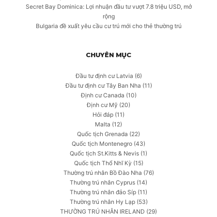
Secret Bay Dominica: Lợi nhuận đầu tư vượt 7.8 triệu USD, mở
rộng
Bulgaria đề xuất yêu cầu cư trú mới cho thẻ thường trú
CHUYÊN MỤC
Đầu tư định cư Latvia
(6)
Đầu tư định cư Tây Ban Nha
(11)
Định cư Canada
(10)
Định cư Mỹ
(20)
Hỏi đáp
(11)
Malta
(12)
Quốc tịch Grenada
(22)
Quốc tịch Montenegro
(43)
Quốc tịch St.Kitts & Nevis
(1)
Quốc tịch Thổ Nhĩ Kỳ
(15)
Thường trú nhân Bồ Đào Nha
(76)
Thường trú nhân Cyprus
(14)
Thường trú nhân đảo Síp
(11)
Thường trú nhân Hy Lạp
(53)
THƯỜNG TRÚ NHÂN IRELAND
(29)