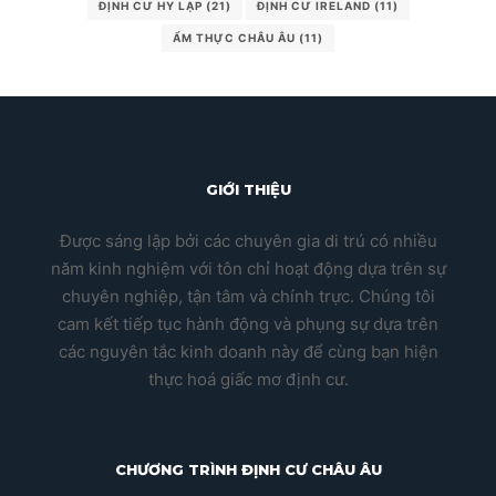
ĐỊNH CƯ HY LẠP
(21)
ĐỊNH CƯ IRELAND
(11)
ẨM THỰC CHÂU ÂU
(11)
GIỚI THIỆU
Được sáng lập bởi các chuyên gia di trú có nhiều
năm kinh nghiệm với tôn chỉ hoạt động dựa trên sự
chuyên nghiệp, tận tâm và chính trực. Chúng tôi
cam kết tiếp tục hành động và phụng sự dựa trên
các nguyên tắc kinh doanh này để cùng bạn hiện
thực hoá giấc mơ định cư.
CHƯƠNG TRÌNH ĐỊNH CƯ CHÂU ÂU