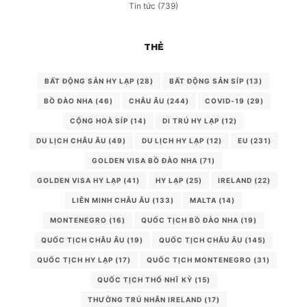
Tin tức
(739)
THẺ
BẤT ĐỘNG SẢN HY LẠP
(28)
BẤT ĐỘNG SẢN SÍP
(13)
BỒ ĐÀO NHA
(46)
CHÂU ÂU
(244)
COVID-19
(29)
CỘNG HOÀ SÍP
(14)
DI TRÚ HY LẠP
(12)
DU LỊCH CHÂU ÂU
(49)
DU LỊCH HY LẠP
(12)
EU
(231)
GOLDEN VISA BỒ ĐÀO NHA
(71)
GOLDEN VISA HY LẠP
(41)
HY LẠP
(25)
IRELAND
(22)
LIÊN MINH CHÂU ÂU
(133)
MALTA
(14)
MONTENEGRO
(16)
QUỐC TỊCH BỒ ĐÀO NHA
(19)
QUỐC TỊCH CHÂU ÂU
(19)
QUỐC TỊCH CHÂU ÂU
(145)
QUỐC TỊCH HY LẠP
(17)
QUỐC TỊCH MONTENEGRO
(31)
QUỐC TỊCH THỔ NHĨ KỲ
(15)
THƯỜNG TRÚ NHÂN IRELAND
(17)