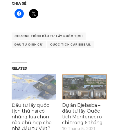
CHIA SẺ:
CHƯƠNG TRÌNH ĐẦU TƯ LẤY QUỐC TỊCH
ĐẦU TƯ ĐỊNH CƯ
QUỐC TỊCH CARIBBEAN.
RELATED
Đầu tư lấy quốc
Dự án Bjelasica –
tịch thứ hai có
đầu tư lấy Quốc
những lựa chọn
tịch Montenegro
nào phù hợp cho
chỉ trong 6 tháng
nhà đầu tư Việt?
10 Tháng 5, 2021