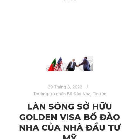
29 Tháng 8, 2022
Thường trú nhân Bồ Đào Nha
,
Tin tức
LÀN SÓNG SỞ HỮU
GOLDEN VISA BỒ ĐÀO
NHA CỦA NHÀ ĐẦU TƯ
MỸ