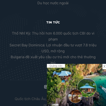
Du học nước ngoài
TIN TỨC
Thổ Nhĩ Kỳ: Thu hồi hơn 6.000 quốc tịch CBI do vi
phạm
Secret Bay Dominica: Lợi nhuận đầu tư vượt 7.8 triệu
USD, mở rộng
Bulgaria đề xuất yêu cầu cư trú mới cho thẻ thường
trú
X
Quảng cáo
Quốc tịch Châu Âu, Thường trú nhân Châu Âu,
golden visa