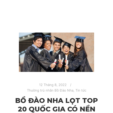
12 Tháng 8, 2022
Thường trú nhân Bồ Đào Nha
,
Tin tức
BỒ ĐÀO NHA LỌT TOP
20 QUỐC GIA CÓ NỀN