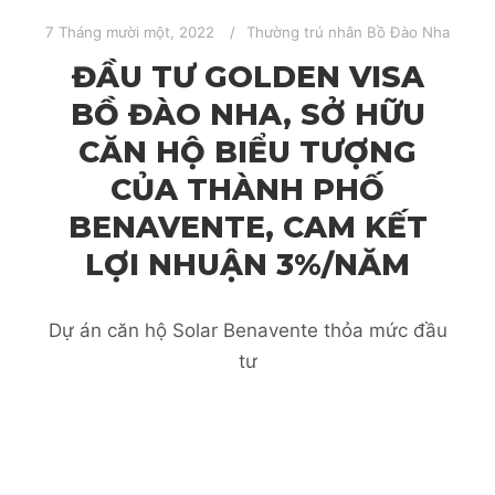
7 Tháng mười một, 2022
Thường trú nhân Bồ Đào Nha
ĐẦU TƯ GOLDEN VISA
BỒ ĐÀO NHA, SỞ HỮU
CĂN HỘ BIỂU TƯỢNG
CỦA THÀNH PHỐ
BENAVENTE, CAM KẾT
LỢI NHUẬN 3%/NĂM
Dự án căn hộ Solar Benavente thỏa mức đầu
tư