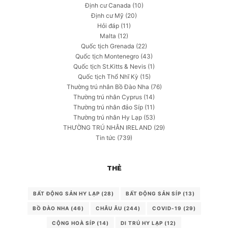
Định cư Canada
(10)
Định cư Mỹ
(20)
Hỏi đáp
(11)
Malta
(12)
Quốc tịch Grenada
(22)
Quốc tịch Montenegro
(43)
Quốc tịch St.Kitts & Nevis
(1)
Quốc tịch Thổ Nhĩ Kỳ
(15)
Thường trú nhân Bồ Đào Nha
(76)
Thường trú nhân Cyprus
(14)
Thường trú nhân đảo Síp
(11)
Thường trú nhân Hy Lạp
(53)
THƯỜNG TRÚ NHÂN IRELAND
(29)
Tin tức
(739)
THẺ
BẤT ĐỘNG SẢN HY LẠP
(28)
BẤT ĐỘNG SẢN SÍP
(13)
BỒ ĐÀO NHA
(46)
CHÂU ÂU
(244)
COVID-19
(29)
CỘNG HOÀ SÍP
(14)
DI TRÚ HY LẠP
(12)