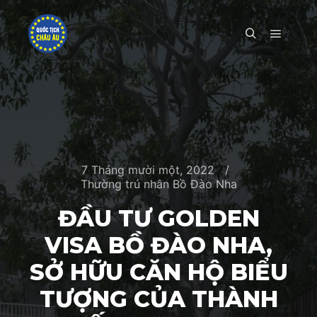
Main m
Search
7 Tháng mười một, 2022
Thường trú nhân Bồ Đào Nha
ĐẦU TƯ GOLDEN
VISA BỒ ĐÀO NHA,
SỞ HỮU CĂN HỘ BIỂU
TƯỢNG CỦA THÀNH