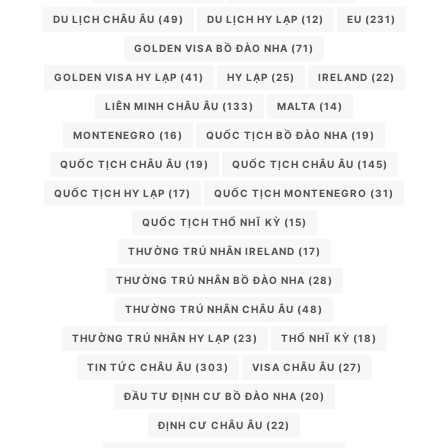
DU LỊCH CHÂU ÂU
(49)
DU LỊCH HY LẠP
(12)
EU
(231)
GOLDEN VISA BỒ ĐÀO NHA
(71)
GOLDEN VISA HY LẠP
(41)
HY LẠP
(25)
IRELAND
(22)
LIÊN MINH CHÂU ÂU
(133)
MALTA
(14)
MONTENEGRO
(16)
QUỐC TỊCH BỒ ĐÀO NHA
(19)
QUỐC TỊCH CHÂU ÂU
(19)
QUỐC TỊCH CHÂU ÂU
(145)
QUỐC TỊCH HY LẠP
(17)
QUỐC TỊCH MONTENEGRO
(31)
QUỐC TỊCH THỔ NHĨ KỲ
(15)
THƯỜNG TRÚ NHÂN IRELAND
(17)
THƯỜNG TRÚ NHÂN BỒ ĐÀO NHA
(28)
THƯỜNG TRÚ NHÂN CHÂU ÂU
(48)
THƯỜNG TRÚ NHÂN HY LẠP
(23)
THỔ NHĨ KỲ
(18)
TIN TỨC CHÂU ÂU
(303)
VISA CHÂU ÂU
(27)
ĐẦU TƯ ĐỊNH CƯ BỒ ĐÀO NHA
(20)
ĐỊNH CƯ CHÂU ÂU
(22)