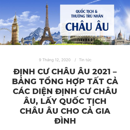
9 Tháng 12, 2020
Tin tức
ĐỊNH CƯ CHÂU ÂU 2021 –
BẢNG TỔNG HỢP TẤT CẢ
CÁC DIỆN ĐỊNH CƯ CHÂU
ÂU, LẤY QUỐC TỊCH
CHÂU ÂU CHO CẢ GIA
ĐÌNH