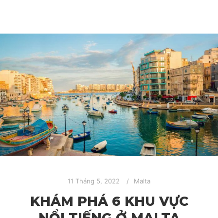
11 Tháng 5, 2022
Malta
KHÁM PHÁ 6 KHU VỰC
NỔI TIẾNG Ở MALTA