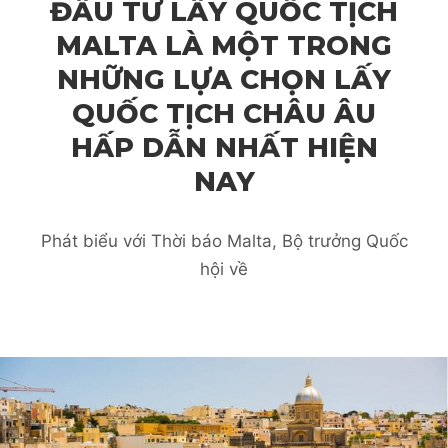
ĐẦU TƯ LẤY QUỐC TỊCH
MALTA LÀ MỘT TRONG
NHỮNG LỰA CHỌN LẤY
QUỐC TỊCH CHÂU ÂU
HẤP DẪN NHẤT HIỆN
NAY
Phát biểu với Thời báo Malta, Bộ trưởng Quốc
hội về