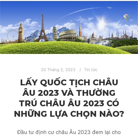
20 Tháng 2, 2023
Tin tức
LẤY QUỐC TỊCH CHÂU
ÂU 2023 VÀ THƯỜNG
TRÚ CHÂU ÂU 2023 CÓ
NHỮNG LỰA CHỌN NÀO?
Đầu tư định cư châu Âu 2023 đem lại cho