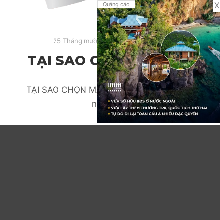
X
Quảng cáo
25 Tháng mười một, 2020
Tin tức
TẠI SAO CHỌN MALTA?
TẠI SAO CHỌN MALTA? Malta là quốc đảo
nằm giữa