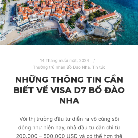
14 Tháng mười một, 2024
Thường trú nhân Bồ Đào Nha
,
Tin tức
NHỮNG THÔNG TIN CẦN
BIẾT VỀ VISA D7 BỒ ĐÀO
NHA
Với thị trường đầu tư diễn ra vô cùng sôi
động như hiện nay, nhà đầu tư cần chi từ
200.000 – 500.000 USD và có thể hơn thế