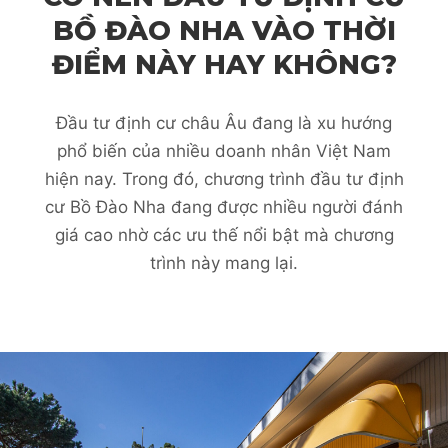
BỒ ĐÀO NHA VÀO THỜI
ĐIỂM NÀY HAY KHÔNG?
Đầu tư định cư châu Âu đang là xu hướng
phổ biến của nhiều doanh nhân Việt Nam
hiện nay. Trong đó, chương trình đầu tư định
cư Bồ Đào Nha đang được nhiều người đánh
giá cao nhờ các ưu thế nổi bật mà chương
trình này mang lại.