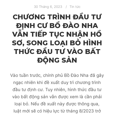
30 Tháng 6, 2023
Tin tức
CHƯƠNG TRÌNH ĐẦU TƯ
ĐỊNH CƯ BỒ ĐÀO NHA
VẪN TIẾP TỤC NHẬN HỒ
SƠ, SONG LOẠI BỎ HÌNH
THỨC ĐẦU TƯ VÀO BẤT
ĐỘNG SẢN
Vào tuần trước, chính phủ Bồ Đào Nha đã gây
ngạc nhiên khi đề xuất duy trì chương trình
đầu tư định cư. Tuy nhiên, hình thức đầu tư
vào bất động sản vẫn được xem là cần phải
loại bỏ. Nếu đề xuất này được thông qua,
luật mới sẽ có hiệu lực từ tháng 8/2023 trở