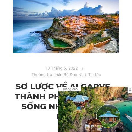
10 Tháng 5, 2022
Thường trú nhân Bồ Đào Nha
,
Tin tức
SƠ LƯỢC VỀ ALGARVE –
X
Quảng cáo
THÀNH PHỐ BIỂN ĐÁNG
SỐNG NHẤT BỒ ĐÀO
NHA