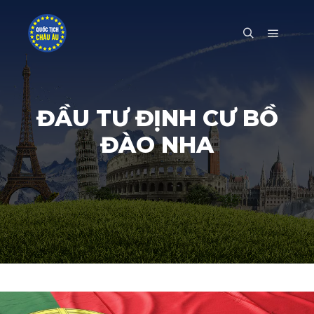
Main m
Search
ĐẦU TƯ ĐỊNH CƯ BỒ
ĐÀO NHA