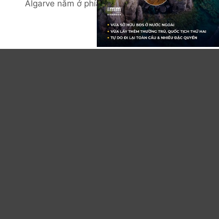
Algarve nằm ở phía Nam Bồ Đào Nha, cách
thủ đô
10 Tháng 5, 2022
Thường trú nhân Bồ Đào Nha
,
Tin tức
ĐỊNH CƯ BỒ ĐÀO NHA: