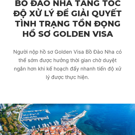
BỒ ĐÀO NHA TĂNG TỐC
ĐỘ XỬ LÝ ĐỂ GIẢI QUYẾT
TÌNH TRẠNG TỒN ĐỌNG
HỒ SƠ GOLDEN VISA
Người nộp hồ sơ Golden Visa Bồ Đào Nha có
thể sớm được hưởng thời gian chờ duyệt
ngắn hơn khi kế hoạch đẩy nhanh tiến độ xử
lý được thực hiện.