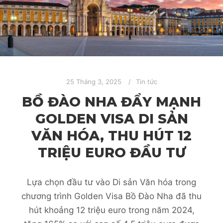
25 Tháng 3, 2025
Tin tức
BỒ ĐÀO NHA ĐẨY MẠNH
GOLDEN VISA DI SẢN
VĂN HÓA, THU HÚT 12
TRIỆU EURO ĐẦU TƯ
Lựa chọn đầu tư vào Di sản Văn hóa trong
chương trình Golden Visa Bồ Đào Nha đã thu
hút khoảng 12 triệu euro trong năm 2024,