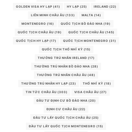
GOLDEN VISA HY LẠP
(41)
HY LẠP
(25)
IRELAND
(22)
LIÊN MINH CHÂU ÂU
(133)
MALTA
(14)
MONTENEGRO
(16)
QUỐC TỊCH BỒ ĐÀO NHA
(19)
QUỐC TỊCH CHÂU ÂU
(19)
QUỐC TỊCH CHÂU ÂU
(145)
QUỐC TỊCH HY LẠP
(17)
QUỐC TỊCH MONTENEGRO
(31)
QUỐC TỊCH THỔ NHĨ KỲ
(15)
THƯỜNG TRÚ NHÂN IRELAND
(17)
THƯỜNG TRÚ NHÂN BỒ ĐÀO NHA
(28)
THƯỜNG TRÚ NHÂN CHÂU ÂU
(48)
THƯỜNG TRÚ NHÂN HY LẠP
(23)
THỔ NHĨ KỲ
(18)
TIN TỨC CHÂU ÂU
(303)
VISA CHÂU ÂU
(27)
ĐẦU TƯ ĐỊNH CƯ BỒ ĐÀO NHA
(20)
ĐỊNH CƯ CHÂU ÂU
(22)
ĐẦU TƯ LẤY QUỐC TỊCH CHÂU ÂU
(25)
ĐẦU TƯ LẤY QUỐC TỊCH MONTENEGRO
(15)