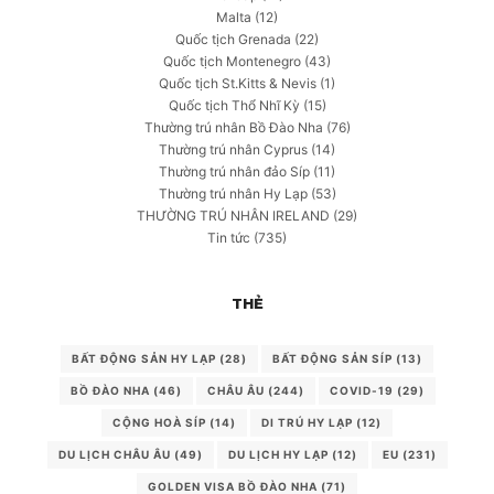
Malta
(12)
Quốc tịch Grenada
(22)
Quốc tịch Montenegro
(43)
Quốc tịch St.Kitts & Nevis
(1)
Quốc tịch Thổ Nhĩ Kỳ
(15)
Thường trú nhân Bồ Đào Nha
(76)
Thường trú nhân Cyprus
(14)
Thường trú nhân đảo Síp
(11)
Thường trú nhân Hy Lạp
(53)
THƯỜNG TRÚ NHÂN IRELAND
(29)
Tin tức
(735)
THẺ
BẤT ĐỘNG SẢN HY LẠP
(28)
BẤT ĐỘNG SẢN SÍP
(13)
BỒ ĐÀO NHA
(46)
CHÂU ÂU
(244)
COVID-19
(29)
CỘNG HOÀ SÍP
(14)
DI TRÚ HY LẠP
(12)
DU LỊCH CHÂU ÂU
(49)
DU LỊCH HY LẠP
(12)
EU
(231)
GOLDEN VISA BỒ ĐÀO NHA
(71)