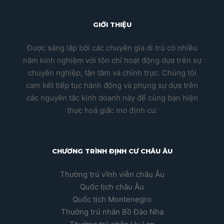
QUỐC HỘI BỒ ĐÀO NHA RA QUYẾT ĐỊNH BÁC BỎ ĐỀ XUẤT ĐÓNG CỬA CHƯƠNG TRÌNH ĐẦU TƯ LẤY GOLDEN VISA