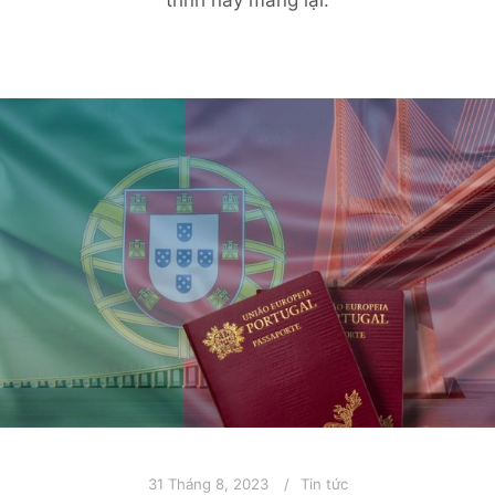
trình này mang lại.
31 Tháng 8, 2023
Tin tức