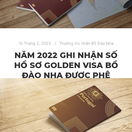
10 Tháng 2, 2023
Thường trú nhân Bồ Đào Nha
NĂM 2022 GHI NHẬN SỐ
HỒ SƠ GOLDEN VISA BỒ
ĐÀO NHA ĐƯỢC PHÊ
DUYỆT CAO NHẤT KỂ TỪ
NĂM 2018
Trong năm 2022, tổng số nhà đầu tư được
phê