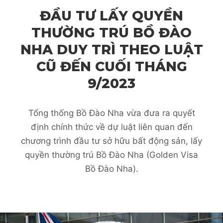
ĐẦU TƯ LẤY QUYỀN
THƯỜNG TRÚ BỒ ĐÀO
NHA DUY TRÌ THEO LUẬT
CŨ ĐẾN CUỐI THÁNG
9/2023
Tổng thống Bồ Đào Nha vừa đưa ra quyết
định chính thức về dự luật liên quan đến
chương trình đầu tư sở hữu bất động sản, lấy
quyền thường trú Bồ Đào Nha (Golden Visa
Bồ Đào Nha).