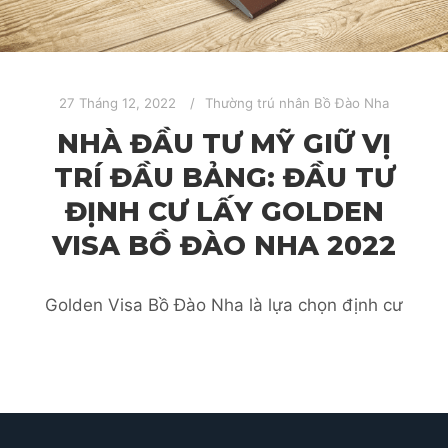
27 Tháng 12, 2022
Thường trú nhân Bồ Đào Nha
NHÀ ĐẦU TƯ MỸ GIỮ VỊ
TRÍ ĐẦU BẢNG: ĐẦU TƯ
ĐỊNH CƯ LẤY GOLDEN
VISA BỒ ĐÀO NHA 2022
Golden Visa Bồ Đào Nha là lựa chọn định cư