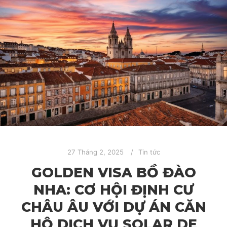
27 Tháng 2, 2025
Tin tức
GOLDEN VISA BỒ ĐÀO
NHA: CƠ HỘI ĐỊNH CƯ
CHÂU ÂU VỚI DỰ ÁN CĂN
HỘ DỊCH VỤ SOLAR DE