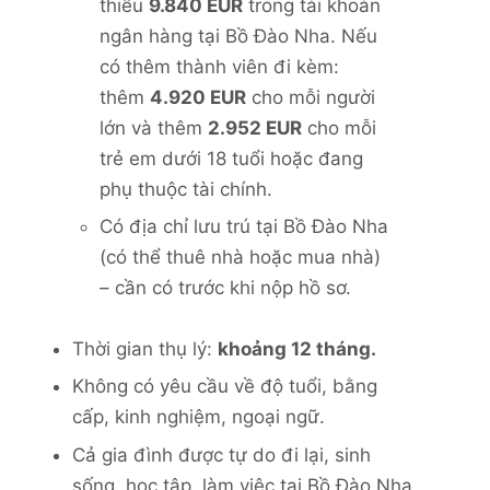
thiểu
9.840 EUR
trong tài khoản
ngân hàng tại Bồ Đào Nha. Nếu
có thêm thành viên đi kèm:
thêm
4.920 EUR
cho mỗi người
lớn và thêm
2.952 EUR
cho mỗi
trẻ em dưới 18 tuổi hoặc đang
phụ thuộc tài chính.
Có địa chỉ lưu trú tại Bồ Đào Nha
(có thể thuê nhà hoặc mua nhà)
– cần có trước khi nộp hồ sơ.
Thời gian thụ lý:
khoảng 12 tháng.
Không có yêu cầu về độ tuổi, bằng
cấp, kinh nghiệm, ngoại ngữ.
Cả gia đình được tự do đi lại, sinh
sống, học tập, làm việc tại Bồ Đào Nha,