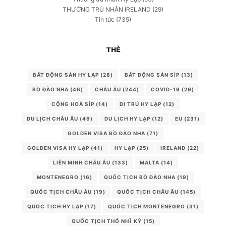
THƯỜNG TRÚ NHÂN IRELAND
(29)
Tin tức
(735)
THẺ
BẤT ĐỘNG SẢN HY LẠP
(28)
BẤT ĐỘNG SẢN SÍP
(13)
BỒ ĐÀO NHA
(46)
CHÂU ÂU
(244)
COVID-19
(29)
CỘNG HOÀ SÍP
(14)
DI TRÚ HY LẠP
(12)
DU LỊCH CHÂU ÂU
(49)
DU LỊCH HY LẠP
(12)
EU
(231)
GOLDEN VISA BỒ ĐÀO NHA
(71)
GOLDEN VISA HY LẠP
(41)
HY LẠP
(25)
IRELAND
(22)
LIÊN MINH CHÂU ÂU
(133)
MALTA
(14)
MONTENEGRO
(16)
QUỐC TỊCH BỒ ĐÀO NHA
(19)
QUỐC TỊCH CHÂU ÂU
(19)
QUỐC TỊCH CHÂU ÂU
(145)
QUỐC TỊCH HY LẠP
(17)
QUỐC TỊCH MONTENEGRO
(31)
QUỐC TỊCH THỔ NHĨ KỲ
(15)