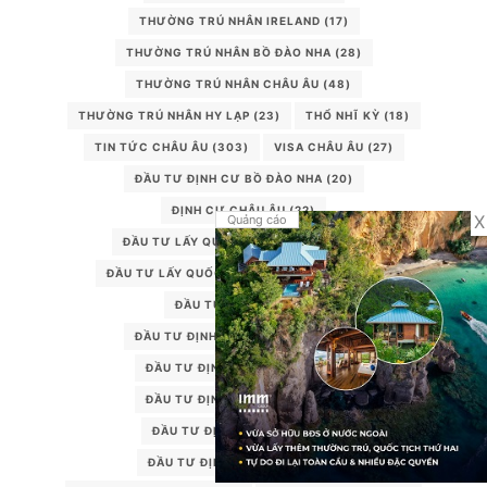
THƯỜNG TRÚ NHÂN IRELAND
(17)
THƯỜNG TRÚ NHÂN BỒ ĐÀO NHA
(28)
THƯỜNG TRÚ NHÂN CHÂU ÂU
(48)
THƯỜNG TRÚ NHÂN HY LẠP
(23)
THỔ NHĨ KỲ
(18)
TIN TỨC CHÂU ÂU
(303)
VISA CHÂU ÂU
(27)
ĐẦU TƯ ĐỊNH CƯ BỒ ĐÀO NHA
(20)
ĐỊNH CƯ CHÂU ÂU
(22)
X
Quảng cáo
ĐẦU TƯ LẤY QUỐC TỊCH CHÂU ÂU
(25)
ĐẦU TƯ LẤY QUỐC TỊCH MONTENEGRO
(15)
ĐẦU TƯ ĐỊNH CƯ
(24)
ĐẦU TƯ ĐỊNH CƯ BỒ ĐÀO NHA
(14)
ĐẦU TƯ ĐỊNH CƯ CHÂU ÂU
(31)
ĐẦU TƯ ĐỊNH CƯ CHÂU ÂU
(13)
ĐẦU TƯ ĐỊNH CƯ HY LẠP
(16)
ĐẦU TƯ ĐỊNH CƯ IRELAND
(11)