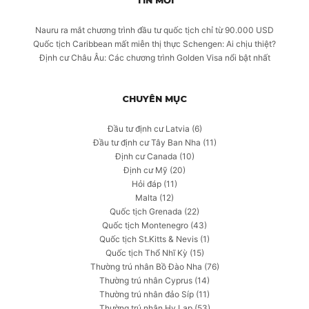
Nauru ra mắt chương trình đầu tư quốc tịch chỉ từ 90.000 USD
Quốc tịch Caribbean mất miễn thị thực Schengen: Ai chịu thiệt?
Định cư Châu Âu: Các chương trình Golden Visa nổi bật nhất
CHUYÊN MỤC
Đầu tư định cư Latvia
(6)
Đầu tư định cư Tây Ban Nha
(11)
Định cư Canada
(10)
Định cư Mỹ
(20)
Hỏi đáp
(11)
Malta
(12)
Quốc tịch Grenada
(22)
Quốc tịch Montenegro
(43)
Quốc tịch St.Kitts & Nevis
(1)
Quốc tịch Thổ Nhĩ Kỳ
(15)
Thường trú nhân Bồ Đào Nha
(76)
Thường trú nhân Cyprus
(14)
Thường trú nhân đảo Síp
(11)
Thường trú nhân Hy Lạp
(53)