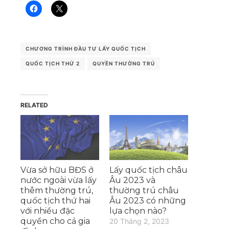
CHƯƠNG TRÌNH ĐẦU TƯ LẤY QUỐC TỊCH
QUỐC TỊCH THỨ 2
QUYỀN THƯỜNG TRÚ
RELATED
Vừa sở hữu BĐS ở
Lấy quốc tịch châu
nước ngoài vừa lấy
Âu 2023 và
thêm thường trú,
thường trú châu
quốc tịch thứ hai
Âu 2023 có những
với nhiều đặc
lựa chọn nào?
quyền cho cả gia
20 Tháng 2, 2023