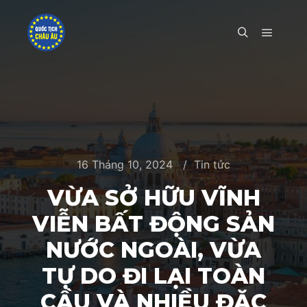
Main m
Search
16 Tháng 10, 2024
Tin tức
VỪA SỞ HỮU VĨNH
VIỄN BẤT ĐỘNG SẢN
NƯỚC NGOÀI, VỪA
TỰ DO ĐI LẠI TOÀN
CẦU VÀ NHIỀU ĐẶC