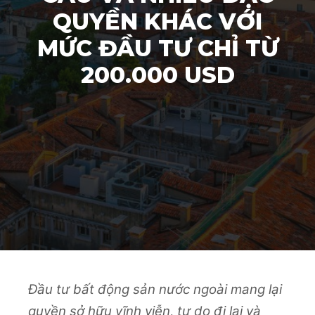
QUYỀN KHÁC VỚI
MỨC ĐẦU TƯ CHỈ TỪ
200.000 USD
Đầu tư bất động sản nước ngoài mang lại
quyền sở hữu vĩnh viễn, tự do đi lại và