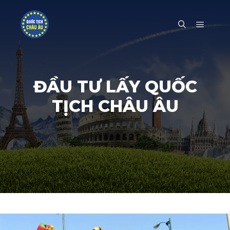
Main m
Search
ĐẦU TƯ LẤY QUỐC
TỊCH CHÂU ÂU