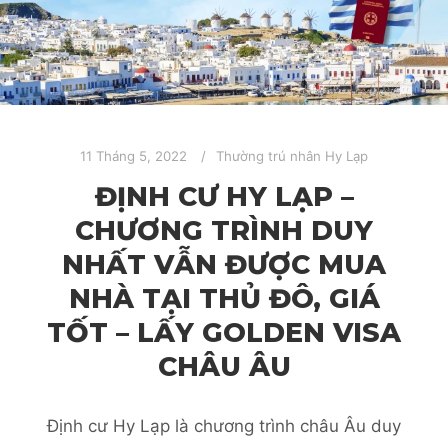
11 Tháng 5, 2022
Thường trú nhân Hy Lạp
ĐỊNH CƯ HY LẠP –
CHƯƠNG TRÌNH DUY
NHẤT VẪN ĐƯỢC MUA
NHÀ TẠI THỦ ĐÔ, GIÁ
TỐT – LẤY GOLDEN VISA
CHÂU ÂU
Định cư Hy Lạp là chương trình châu Âu duy