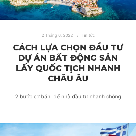
2 Tháng 6, 2022
Tin tức
CÁCH LỰA CHỌN ĐẦU TƯ
DỰ ÁN BẤT ĐỘNG SẢN
LẤY QUỐC TỊCH NHANH
CHÂU ÂU
2 bước cơ bản, để nhà đầu tư nhanh chóng