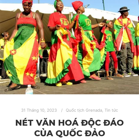
31 Tháng 10, 2023
Quốc tịch Grenada
,
Tin tức
NÉT VĂN HOÁ ĐỘC ĐÁO
CỦA QUỐC ĐẢO