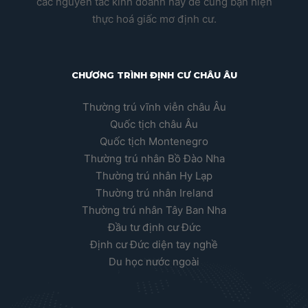
29 Tháng 3, 2022
Quốc tịch Montenegro
CHƯƠNG TRÌNH ĐẦU TƯ
LẤY QUỐC TỊCH
MONTENEGRO CÙNG
NHỮNG QUYỀN LỢI HẤP
DẪN
Điểm thu hút lớn nhất đến nhà đầu tư là