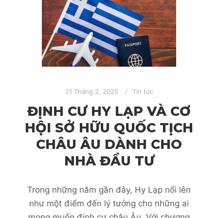
21 Tháng 2, 2025
Tin tức
ĐỊNH CƯ HY LẠP VÀ CƠ
HỘI SỞ HỮU QUỐC TỊCH
CHÂU ÂU DÀNH CHO
NHÀ ĐẦU TƯ