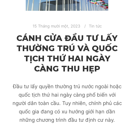
15 Tháng mười một, 2023
Tin tức
CÁNH CỬA ĐẦU TƯ LẤY
THƯỜNG TRÚ VÀ QUỐC
TỊCH THỨ HAI NGÀY
CÀNG THU HẸP
Đầu tư lấy quyền thường trú nước ngoài hoặc
quốc tịch thứ hai ngày càng phổ biến với
người dân toàn cầu. Tuy nhiên, chính phủ các