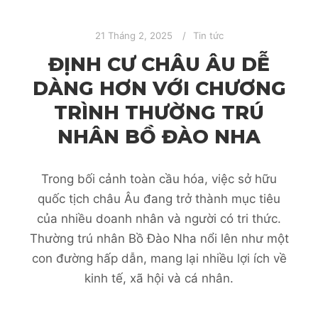
21 Tháng 2, 2025
Tin tức
ĐỊNH CƯ CHÂU ÂU DỄ
DÀNG HƠN VỚI CHƯƠNG
TRÌNH THƯỜNG TRÚ
NHÂN BỒ ĐÀO NHA
Trong bối cảnh toàn cầu hóa, việc sở hữu
quốc tịch châu Âu đang trở thành mục tiêu
của nhiều doanh nhân và người có tri thức.
Thường trú nhân Bồ Đào Nha nổi lên như một