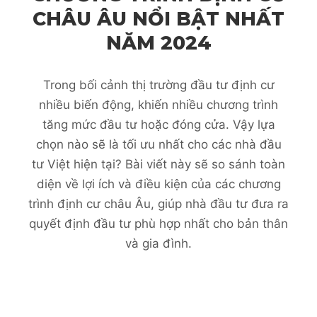
SO SÁNH TOÀN DIỆN LỢI
ÍCH VÀ ĐIỀU KIỆN CÁC
CHƯƠNG TRÌNH ĐỊNH CƯ
CHÂU ÂU NỔI BẬT NHẤT
NĂM 2024
Trong bối cảnh thị trường đầu tư định cư
nhiều biến động, khiến nhiều chương trình
tăng mức đầu tư hoặc đóng cửa. Vậy lựa
chọn nào sẽ là tối ưu nhất cho các nhà đầu
tư Việt hiện tại? Bài viết này sẽ so sánh toàn
diện về lợi ích và điều kiện của các chương
trình định cư châu Âu, giúp nhà đầu tư đưa ra
quyết định đầu tư phù hợp nhất cho bản thân
và gia đình.