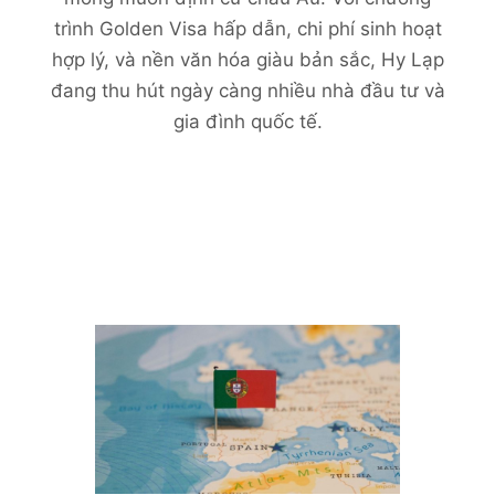
Trong những năm gần đây, Hy Lạp nổi lên
như một điểm đến lý tưởng cho những ai
mong muốn định cư châu Âu. Với chương
trình Golden Visa hấp dẫn, chi phí sinh hoạt
hợp lý, và nền văn hóa giàu bản sắc, Hy Lạp
đang thu hút ngày càng nhiều nhà đầu tư và
gia đình quốc tế.