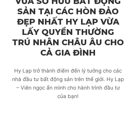
18 Tháng 3, 2024
Thường trú nhân Hy Lạp
,
Tin tức
VỪA SỞ HỮU BẤT ĐỘNG
SẢN TẠI CÁC HÒN ĐẢO
ĐẸP NHẤT HY LẠP VỪA
LẤY QUYỀN THƯỜNG
TRÚ NHÂN CHÂU ÂU CHO
CẢ GIA ĐÌNH
Hy Lạp trở thành điểm đến lý tưởng cho các
nhà đầu tư bất động sản trên thế giới. Hy Lạp
– Viên ngọc ẩn mình cho hành trình đầu tư
của bạn!