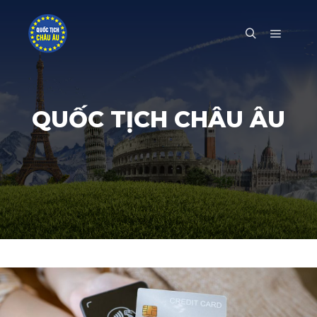
Main m
Search
QUỐC TỊCH CHÂU ÂU