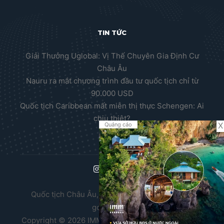
X
Quảng cáo