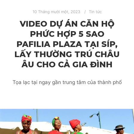
10 Tháng mười một, 2023
Tin tức
VIDEO DỰ ÁN CĂN HỘ
PHỨC HỢP 5 SAO
PAFILIA PLAZA TẠI SÍP,
LẤY THƯỜNG TRÚ CHÂU
ÂU CHO CẢ GIA ĐÌNH
Tọa lạc tại ngay gần trung tâm của thành phố