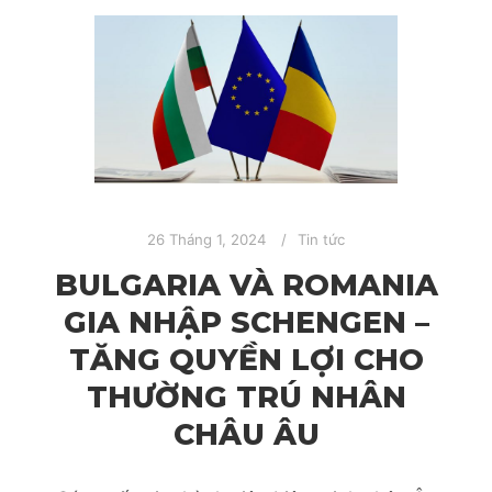
26 Tháng 1, 2024
Tin tức
BULGARIA VÀ ROMANIA
GIA NHẬP SCHENGEN –
TĂNG QUYỀN LỢI CHO