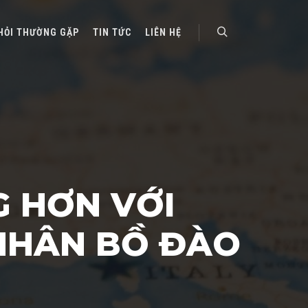
HỎI THƯỜNG GẶP
TIN TỨC
LIÊN HỆ
Search
G HƠN VỚI
NHÂN BỒ ĐÀO