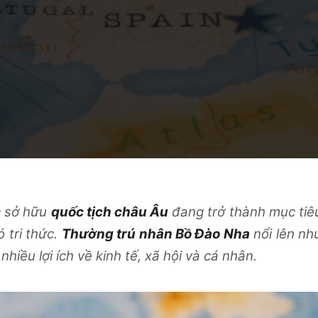
c sở hữu
quốc tịch châu Âu
đang trở thành mục tiê
 tri thức.
Thường trú nhân Bồ Đào Nha
nổi lên nh
iều lợi ích về kinh tế, xã hội và cá nhân.