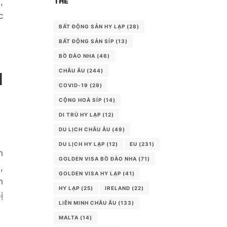
,
THẺ
c
BẤT ĐỘNG SẢN HY LẠP
(28)
BẤT ĐỘNG SẢN SÍP
(13)
BỒ ĐÀO NHA
(46)
CHÂU ÂU
(244)
N
COVID-19
(29)
CỘNG HOÀ SÍP
(14)
DI TRÚ HY LẠP
(12)
DU LỊCH CHÂU ÂU
(49)
DU LỊCH HY LẠP
(12)
EU
(231)
n
GOLDEN VISA BỒ ĐÀO NHA
(71)
,
GOLDEN VISA HY LẠP
(41)
h
HY LẠP
(25)
IRELAND
(22)
ị
LIÊN MINH CHÂU ÂU
(133)
MALTA
(14)