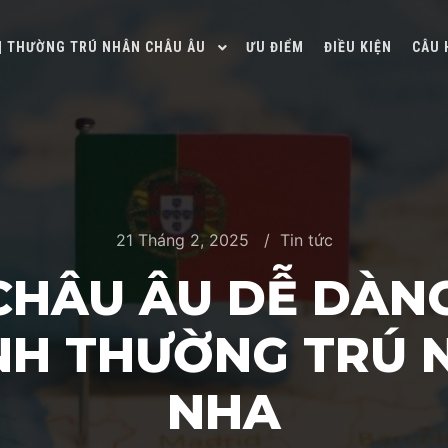
 | THƯỜNG TRÚ NHÂN CHÂU ÂU
ƯU ĐIỂM
ĐIỀU KIỆN
CÂU 
21 Tháng 2, 2025
Tin tức
CHÂU ÂU DỄ DÀN
NH THƯỜNG TRÚ 
NHA