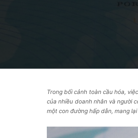
Trong bối cảnh toàn cầu hóa, việ
của nhiều doanh nhân và người có
một con đường hấp dẫn, mang lại nh