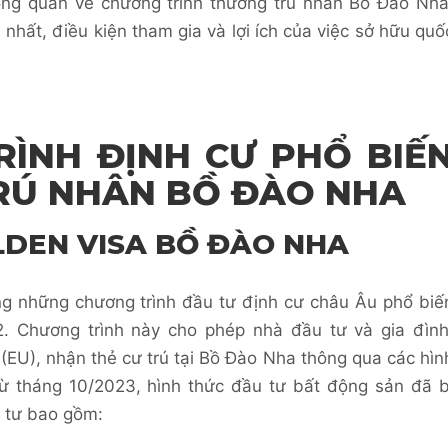
tổng quan về chương trình thường trú nhân Bồ Đào Nha
nhất, điều kiện tham gia và lợi ích của việc sở hữu quố
ÌNH ĐỊNH CƯ PHỔ BIẾ
RÚ NHÂN BỒ ĐÀO NHA
DEN VISA BỒ ĐÀO NHA
ng những chương trình đầu tư định cư châu Âu phổ biế
2. Chương trình này cho phép nhà đầu tư và gia đình
(EU), nhận thẻ cư trú tại Bồ Đào Nha thông qua các hìn
từ tháng 10/2023, hình thức đầu tư bất động sản đã b
u tư bao gồm: