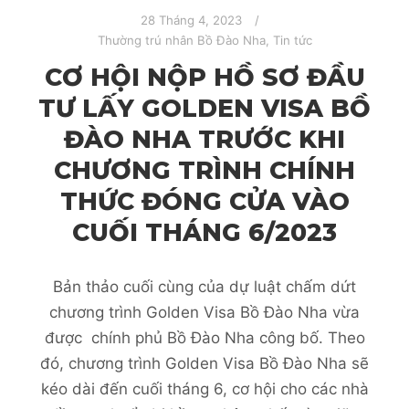
28 Tháng 4, 2023
Thường trú nhân Bồ Đào Nha
,
Tin tức
CƠ HỘI NỘP HỒ SƠ ĐẦU
TƯ LẤY GOLDEN VISA BỒ
ĐÀO NHA TRƯỚC KHI
CHƯƠNG TRÌNH CHÍNH
THỨC ĐÓNG CỬA VÀO
CUỐI THÁNG 6/2023
Bản thảo cuối cùng của dự luật chấm dứt
chương trình Golden Visa Bồ Đào Nha vừa
được chính phủ Bồ Đào Nha công bố. Theo
đó, chương trình Golden Visa Bồ Đào Nha sẽ
kéo dài đến cuối tháng 6, cơ hội cho các nhà