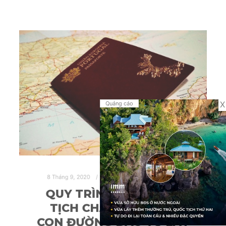
X
Quảng cáo
8 Tháng 9, 2020
Thường trú nhân Bồ Đào Nha
QUY TRÌNH LÊN QUỐC
TỊCH CHÂU ÂU BẰNG