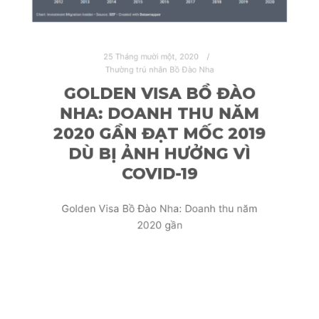
25 Tháng mười một, 2020
Thường trú nhân Bồ Đào Nha
GOLDEN VISA BỒ ĐÀO
NHA: DOANH THU NĂM
2020 GẦN ĐẠT MỐC 2019
DÙ BỊ ẢNH HƯỞNG VÌ
COVID-19
Golden Visa Bồ Đào Nha: Doanh thu năm
2020 gần