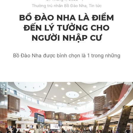
Thường trú nhân Bồ Đào Nha
,
Tin tức
BỒ ĐÀO NHA LÀ ĐIỂM
ĐẾN LÝ TƯỞNG CHO
NGƯỜI NHẬP CƯ
Bồ Đào Nha được bình chọn là 1 trong những