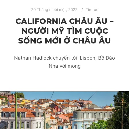
20 Tháng mười một, 2022
Tin tức
CALIFORNIA CHÂU ÂU –
NGƯỜI MỸ TÌM CUỘC
SỐNG MỚI Ở CHÂU ÂU
Nathan Hadlock chuyển tới Lisbon, Bồ Đào
Nha với mong