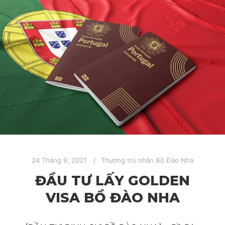
24 Tháng 9, 2021
Thường trú nhân Bồ Đào Nha
ĐẦU TƯ LẤY GOLDEN
VISA BỒ ĐÀO NHA