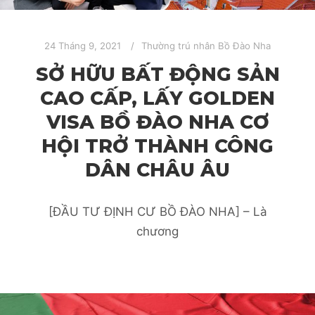
24 Tháng 9, 2021
Thường trú nhân Bồ Đào Nha
SỞ HỮU BẤT ĐỘNG SẢN
CAO CẤP, LẤY GOLDEN
VISA BỒ ĐÀO NHA CƠ
HỘI TRỞ THÀNH CÔNG
DÂN CHÂU ÂU
[ĐẦU TƯ ĐỊNH CƯ BỒ ĐÀO NHA] – Là
chương