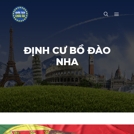
Main m
Search
ĐỊNH CƯ BỒ ĐÀO
NHA