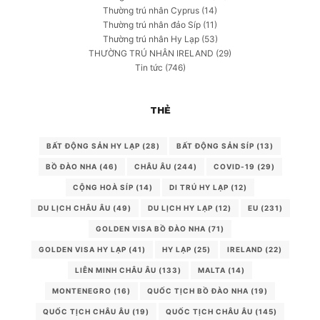
Thường trú nhân Cyprus
(14)
Thường trú nhân đảo Síp
(11)
Thường trú nhân Hy Lạp
(53)
THƯỜNG TRÚ NHÂN IRELAND
(29)
Tin tức
(746)
THẺ
BẤT ĐỘNG SẢN HY LẠP
(28)
BẤT ĐỘNG SẢN SÍP
(13)
BỒ ĐÀO NHA
(46)
CHÂU ÂU
(244)
COVID-19
(29)
CỘNG HOÀ SÍP
(14)
DI TRÚ HY LẠP
(12)
DU LỊCH CHÂU ÂU
(49)
DU LỊCH HY LẠP
(12)
EU
(231)
GOLDEN VISA BỒ ĐÀO NHA
(71)
GOLDEN VISA HY LẠP
(41)
HY LẠP
(25)
IRELAND
(22)
LIÊN MINH CHÂU ÂU
(133)
MALTA
(14)
MONTENEGRO
(16)
QUỐC TỊCH BỒ ĐÀO NHA
(19)
QUỐC TỊCH CHÂU ÂU
(19)
QUỐC TỊCH CHÂU ÂU
(145)