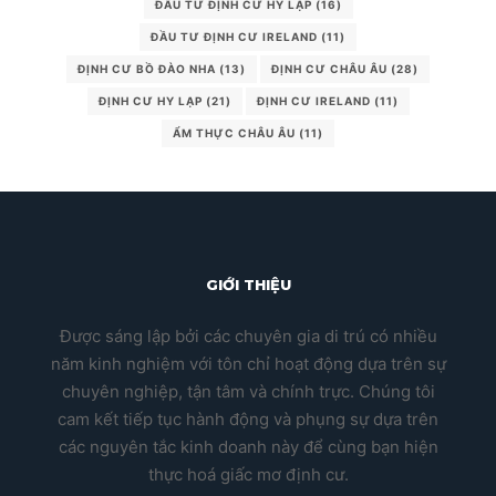
ĐẦU TƯ ĐỊNH CƯ HY LẠP
(16)
ĐẦU TƯ ĐỊNH CƯ IRELAND
(11)
ĐỊNH CƯ BỒ ĐÀO NHA
(13)
ĐỊNH CƯ CHÂU ÂU
(28)
ĐỊNH CƯ HY LẠP
(21)
ĐỊNH CƯ IRELAND
(11)
ẨM THỰC CHÂU ÂU
(11)
GIỚI THIỆU
Được sáng lập bởi các chuyên gia di trú có nhiều
năm kinh nghiệm với tôn chỉ hoạt động dựa trên sự
chuyên nghiệp, tận tâm và chính trực. Chúng tôi
cam kết tiếp tục hành động và phụng sự dựa trên
các nguyên tắc kinh doanh này để cùng bạn hiện
thực hoá giấc mơ định cư.