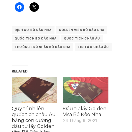
ĐỊNH CƯ BỒ ĐÀO NHA
GOLDEN VISA BỒ ĐÀO NHA
QUỐC TỊCH BỒ ĐÀO NHA
QUỐC TỊCH CHÂU ÂU
THƯỜNG TRÚ NHÂN BỒ ĐÀO NHA
TIN TỨC CHÂU ÂU
RELATED
Quy trình lên
Đầu tư lấy Golden
quốc tịch châu Âu
Visa Bồ Đào Nha
bằng con đường
24 Tháng 9, 2021
đầu tư lấy Golden