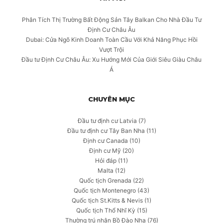
Phân Tích Thị Trường Bất Động Sản Tây Balkan Cho Nhà Đầu Tư
Định Cư Châu Âu
Dubai: Cửa Ngõ Kinh Doanh Toàn Cầu Với Khả Năng Phục Hồi
Vượt Trội
Đầu tư Định Cư Châu Âu: Xu Hướng Mới Của Giới Siêu Giàu Châu
Á
CHUYÊN MỤC
Đầu tư định cư Latvia
(7)
Đầu tư định cư Tây Ban Nha
(11)
Định cư Canada
(10)
Định cư Mỹ
(20)
Hỏi đáp
(11)
Malta
(12)
Quốc tịch Grenada
(22)
Quốc tịch Montenegro
(43)
Quốc tịch St.Kitts & Nevis
(1)
Quốc tịch Thổ Nhĩ Kỳ
(15)
Thường trú nhân Bồ Đào Nha
(76)