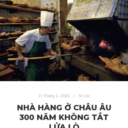
21 Tháng 2, 2020
Tin tức
NHÀ HÀNG Ở CHÂU ÂU
300 NĂM KHÔNG TẮT
LỬA LÒ