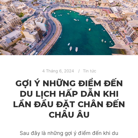
4 Tháng 6, 2024
Tin tức
GỢI Ý NHỮNG ĐIỂM ĐẾN
DU LỊCH HẤP DẪN KHI
LẦN ĐẦU ĐẶT CHÂN ĐẾN
CHÂU ÂU
Sau đây là những gợi ý điểm đến khi du