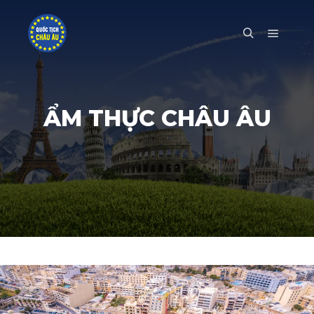
Main m
Search
ẨM THỰC CHÂU ÂU