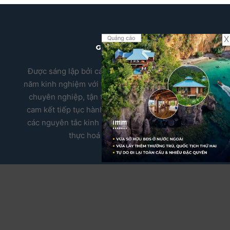
X
Quảng cáo
GIỚI THIỆU
Được sáng lập bởi các chuyên gia di trú có nhiều
năm kinh nghiệm với tôn chỉ hoạt động dựa trên sự
chuyên nghiệp, tận tâm và chính trực. Chúng tôi
cam kết tiếp tục hành động và phụng sự dựa trên
các nguyên tắc kinh doanh này để cùng bạn hiện
thực hoá giấc mơ định cư.
CHƯƠNG TRÌNH ĐỊNH CƯ CHÂU ÂU
Thường trú vĩnh viễn châu Âu
Quốc tịch châu Âu
Quốc tịch Montenegro