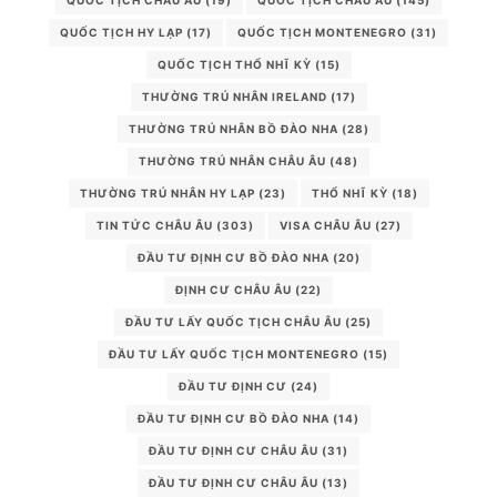
QUỐC TỊCH CHÂU ÂU
(19)
QUỐC TỊCH CHÂU ÂU
(145)
QUỐC TỊCH HY LẠP
(17)
QUỐC TỊCH MONTENEGRO
(31)
QUỐC TỊCH THỔ NHĨ KỲ
(15)
THƯỜNG TRÚ NHÂN IRELAND
(17)
THƯỜNG TRÚ NHÂN BỒ ĐÀO NHA
(28)
THƯỜNG TRÚ NHÂN CHÂU ÂU
(48)
THƯỜNG TRÚ NHÂN HY LẠP
(23)
THỔ NHĨ KỲ
(18)
TIN TỨC CHÂU ÂU
(303)
VISA CHÂU ÂU
(27)
ĐẦU TƯ ĐỊNH CƯ BỒ ĐÀO NHA
(20)
ĐỊNH CƯ CHÂU ÂU
(22)
ĐẦU TƯ LẤY QUỐC TỊCH CHÂU ÂU
(25)
ĐẦU TƯ LẤY QUỐC TỊCH MONTENEGRO
(15)
ĐẦU TƯ ĐỊNH CƯ
(24)
ĐẦU TƯ ĐỊNH CƯ BỒ ĐÀO NHA
(14)
ĐẦU TƯ ĐỊNH CƯ CHÂU ÂU
(31)
ĐẦU TƯ ĐỊNH CƯ CHÂU ÂU
(13)