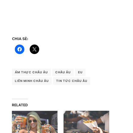
CHIA SẺ:
ẨM THỰC CHÂU ÂU
CHÂU ÂU
EU
LIÊN MINH CHÂU ÂU
TIN TỨC CHÂU ÂU
RELATED