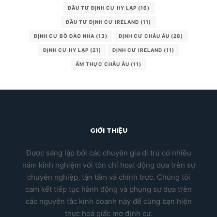
ĐẦU TƯ ĐỊNH CƯ HY LẠP
(16)
ĐẦU TƯ ĐỊNH CƯ IRELAND
(11)
ĐỊNH CƯ BỒ ĐÀO NHA
(13)
ĐỊNH CƯ CHÂU ÂU
(28)
ĐỊNH CƯ HY LẠP
(21)
ĐỊNH CƯ IRELAND
(11)
ẨM THỰC CHÂU ÂU
(11)
GIỚI THIỆU
Được sáng lập bởi các chuyên gia di trú có nhiều
năm kinh nghiệm với tôn chỉ hoạt động dựa trên sự
chuyên nghiệp, tận tâm và chính trực. Chúng tôi
cam kết tiếp tục hành động và phụng sự dựa trên
các nguyên tắc kinh doanh này để cùng bạn hiện
thực hoá giấc mơ định cư.