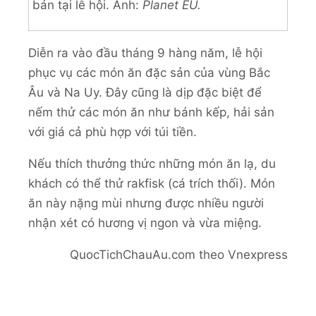
bán tại lễ hội. Ảnh:
Planet EU.
Diễn ra vào đầu tháng 9 hàng năm, lễ hội
phục vụ các món ăn đặc sản của vùng Bắc
Âu và Na Uy. Đây cũng là dịp đặc biệt để
nếm thử các món ăn như bánh kếp, hải sản
với giá cả phù hợp với túi tiền.
Nếu thích thưởng thức những món ăn lạ, du
khách có thể thử rakfisk (cá trích thối). Món
ăn này nặng mùi nhưng được nhiều người
nhận xét có hương vị ngon và vừa miệng.
QuocTichChauAu.com theo Vnexpress