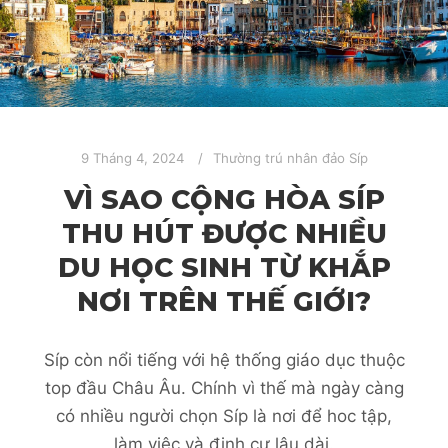
9 Tháng 4, 2024
Thường trú nhân đảo Síp
VÌ SAO CỘNG HÒA SÍP
THU HÚT ĐƯỢC NHIỀU
DU HỌC SINH TỪ KHẮP
NƠI TRÊN THẾ GIỚI?
Síp còn nổi tiếng với hệ thống giáo dục thuộc
top đầu Châu Âu. Chính vì thế mà ngày càng
có nhiều người chọn Síp là nơi để hoc tập,
làm việc và định cư lâu dài.