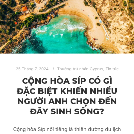
25 Tháng 7, 2024
Thường trú nhân Cyprus
,
Tin tức
CỘNG HÒA SÍP CÓ GÌ
ĐẶC BIỆT KHIẾN NHIỀU
NGƯỜI ANH CHỌN ĐẾN
ĐÂY SINH SỐNG?
Cộng hòa Síp nổi tiếng là thiên đường du lịch