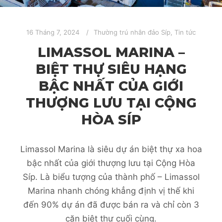
16 Tháng 7, 2024
Thường trú nhân đảo Síp
,
Tin tức
LIMASSOL MARINA –
BIỆT THỰ SIÊU HẠNG
BẬC NHẤT CỦA GIỚI
THƯỢNG LƯU TẠI CỘNG
HÒA SÍP
Limassol Marina là siêu dự án biệt thự xa hoa
bậc nhất của giới thượng lưu tại Cộng Hòa
Síp. Là biểu tượng của thành phố – Limassol
Marina nhanh chóng khẳng định vị thế khi
đến 90% dự án đã được bán ra và chỉ còn 3
căn biệt thự cuối cùng.