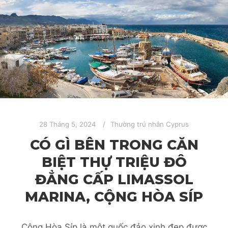
28 Tháng 5, 2024
Thường trú nhân Cyprus
CÓ GÌ BÊN TRONG CĂN
BIỆT THỰ TRIỆU ĐÔ
ĐẲNG CẤP LIMASSOL
MARINA, CỘNG HÒA SÍP
Cộng Hòa Síp là một quốc đảo xinh đẹp được