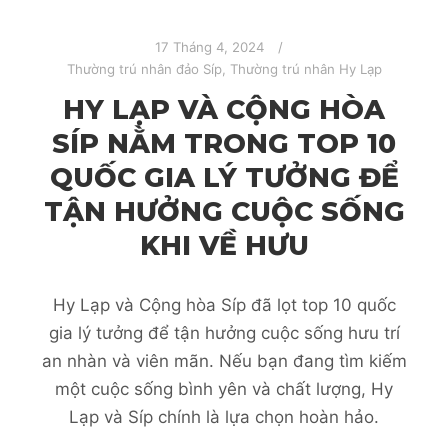
17 Tháng 4, 2024
Thường trú nhân đảo Síp
,
Thường trú nhân Hy Lạp
HY LẠP VÀ CỘNG HÒA
SÍP NẰM TRONG TOP 10
QUỐC GIA LÝ TƯỞNG ĐỂ
TẬN HƯỞNG CUỘC SỐNG
KHI VỀ HƯU
Hy Lạp và Cộng hòa Síp đã lọt top 10 quốc
gia lý tưởng để tận hưởng cuộc sống hưu trí
an nhàn và viên mãn. Nếu bạn đang tìm kiếm
một cuộc sống bình yên và chất lượng, Hy
Lạp và Síp chính là lựa chọn hoàn hảo.