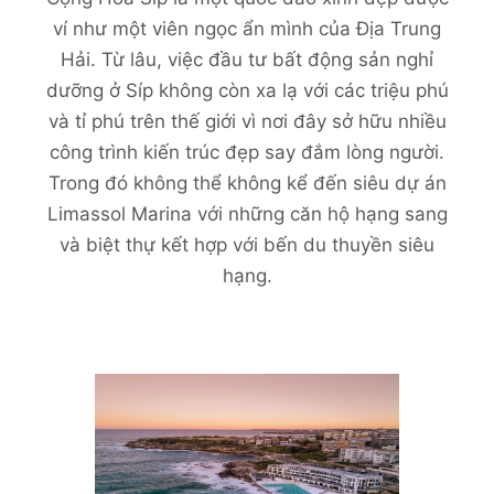
ví như một viên ngọc ẩn mình của Địa Trung
Hải. Từ lâu, việc đầu tư bất động sản nghỉ
dưỡng ở Síp không còn xa lạ với các triệu phú
và tỉ phú trên thế giới vì nơi đây sở hữu nhiều
công trình kiến trúc đẹp say đắm lòng người.
Trong đó không thể không kể đến siêu dự án
Limassol Marina với những căn hộ hạng sang
và biệt thự kết hợp với bến du thuyền siêu
hạng.