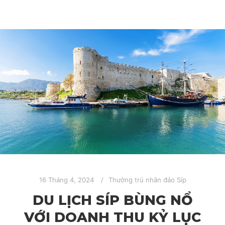
16 Tháng 4, 2024
Thường trú nhân đảo Síp
DU LỊCH SÍP BÙNG NỔ
VỚI DOANH THU KỶ LỤC