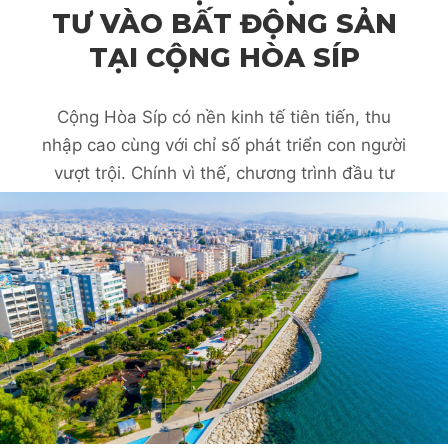
LÝ GIẢI NGUYÊN NHÂN
NGÀY CÀNG NHIỀU NHÀ
ĐẦU TƯ LỰA CHỌN ĐẦU
TƯ VÀO BẤT ĐỘNG SẢN
TẠI CỘNG HÒA SÍP
Cộng Hòa Síp có nền kinh tế tiên tiến, thu
nhập cao cùng với chỉ số phát triển con người
vượt trội. Chính vì thế, chương trình đầu tư
bất động sản tại Cộng Hòa Síp luôn là “điểm
nóng” đầu tư, thu hút các nhà đầu tư trên
toàn thế giới.