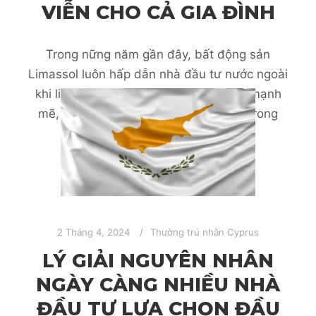
TẠI LIMASSOL, LẤY
QUYỀN THƯỜNG TRÚ
NHÂN CHÂU ÂU VĨNH
VIỄN CHO CẢ GIA ĐÌNH
Trong nững năm gần đây, bất động sản
Limassol luôn hấp dẫn nhà đầu tư nước ngoài
khi liên tục ghi nhận mức tăng trưởng mạnh
mẽ, dự kiến sẽ còn tiếp tục tăng cao trong
tương lai.
2 Tháng 4, 2024
Thường trú nhân Cyprus