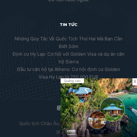
TIN TỨC
Những Quy Tắc Về Quốc Tịch Thứ Hai Mà Bạn Cần
Biết Sớm
Định cư Hy Lạp: Cơ hội với Golden Visa và dự án căn
hộ Sierra
Đầu tư căn hộ tại Athens: Cơ hội định cư Golden
Visa Hy Lạp từ 250.000 EUR
X
Quảng cáo
Quốc tịch Châu Âu, Thường trú nhân Châu Âu,
golden visa