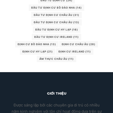
ĐẦU TƯ ĐỊNH CƯ
(24)
ĐẦU TƯ ĐỊNH CƯ BỒ ĐÀO NHA
(14)
ĐẦU TƯ ĐỊNH CƯ CHÂU ÂU
(31)
ĐẦU TƯ ĐỊNH CƯ CHÂU ÂU
(13)
ĐẦU TƯ ĐỊNH CƯ HY LẠP
(16)
ĐẦU TƯ ĐỊNH CƯ IRELAND
(11)
ĐỊNH CƯ BỒ ĐÀO NHA
(13)
ĐỊNH CƯ CHÂU ÂU
(28)
ĐỊNH CƯ HY LẠP
(21)
ĐỊNH CƯ IRELAND
(11)
ẨM THỰC CHÂU ÂU
(11)
GIỚI THIỆU
Được sáng lập bởi các chuyên gia di trú có nhiều
năm kinh nghiệm với tôn chỉ hoạt động dựa trên sự