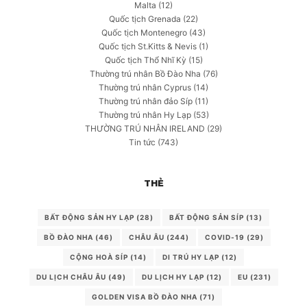
Malta
(12)
Quốc tịch Grenada
(22)
Quốc tịch Montenegro
(43)
Quốc tịch St.Kitts & Nevis
(1)
Quốc tịch Thổ Nhĩ Kỳ
(15)
Thường trú nhân Bồ Đào Nha
(76)
Thường trú nhân Cyprus
(14)
Thường trú nhân đảo Síp
(11)
Thường trú nhân Hy Lạp
(53)
THƯỜNG TRÚ NHÂN IRELAND
(29)
Tin tức
(743)
THẺ
BẤT ĐỘNG SẢN HY LẠP
(28)
BẤT ĐỘNG SẢN SÍP
(13)
BỒ ĐÀO NHA
(46)
CHÂU ÂU
(244)
COVID-19
(29)
CỘNG HOÀ SÍP
(14)
DI TRÚ HY LẠP
(12)
DU LỊCH CHÂU ÂU
(49)
DU LỊCH HY LẠP
(12)
EU
(231)
GOLDEN VISA BỒ ĐÀO NHA
(71)