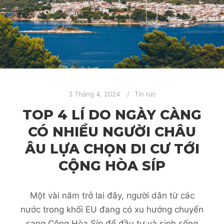
3 Tháng 4, 2024
Tin tức
TOP 4 LÍ DO NGÀY CÀNG
CÓ NHIỀU NGƯỜI CHÂU
ÂU LỰA CHỌN DI CƯ TỚI
CỘNG HÒA SÍP
Một vài năm trở lai đây, người dân từ các
nước trong khối EU đang có xu hướng chuyển
sang Cộng Hòa Síp để đầu tư và sinh sống