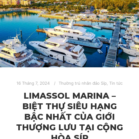
16 Tháng 7, 2024
Thường trú nhân đảo Síp
,
Tin tức
LIMASSOL MARINA –
BIỆT THỰ SIÊU HẠNG
BẬC NHẤT CỦA GIỚI
THƯỢNG LƯU TẠI CỘNG
HÒA SÍP