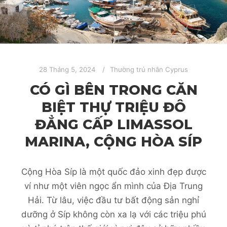
28 Tháng 5, 2024
Thường trú nhân Cyprus
CÓ GÌ BÊN TRONG CĂN
BIỆT THỰ TRIỆU ĐÔ
ĐẲNG CẤP LIMASSOL
MARINA, CỘNG HÒA SÍP
Cộng Hòa Síp là một quốc đảo xinh đẹp được
ví như một viên ngọc ẩn mình của Địa Trung
Hải. Từ lâu, việc đầu tư bất động sản nghỉ
dưỡng ở Síp không còn xa lạ với các triệu phú