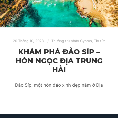
20 Tháng 10, 2023
Thường trú nhân Cyprus
,
Tin tức
KHÁM PHÁ ĐẢO SÍP –
HÒN NGỌC ĐỊA TRUNG
HẢI
Đảo Síp, một hòn đảo xinh đẹp nằm ở Địa