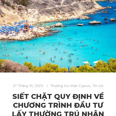
27 Tháng 10, 2023
Thường trú nhân Cyprus
,
Tin tức
SIẾT CHẶT QUY ĐỊNH VỀ
CHƯƠNG TRÌNH ĐẦU TƯ
LẤY THƯỜNG TRÚ NHÂN