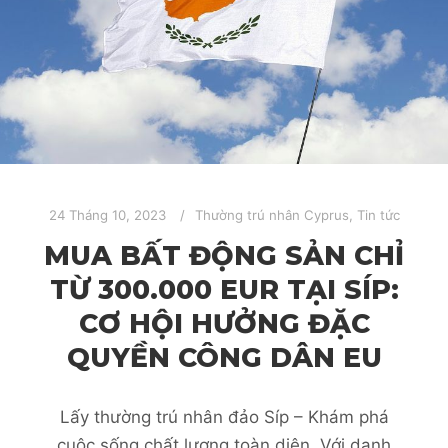
24 Tháng 10, 2023
Thường trú nhân Cyprus
,
Tin tức
MUA BẤT ĐỘNG SẢN CHỈ
TỪ 300.000 EUR TẠI SÍP:
CƠ HỘI HƯỞNG ĐẶC
QUYỀN CÔNG DÂN EU
Lấy thường trú nhân đảo Síp – Khám phá
cuộc sống chất lượng toàn diện. Với danh