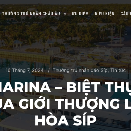
 | THƯỜNG TRÚ NHÂN CHÂU ÂU
ƯU ĐIỂM
ĐIỀU KIỆN
CÂU 
16 Tháng 7, 2024
Thường trú nhân đảo Síp
,
Tin tức
ARINA – BIỆT TH
A GIỚI THƯỢNG 
HÒA SÍP