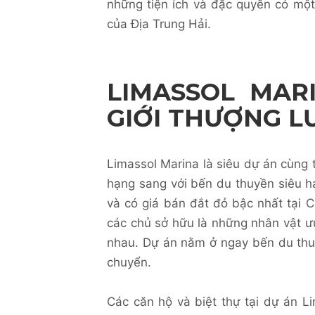
những tiện ích và đặc quyền có mộ
của Địa Trung Hải.
LIMASSOL MAR
GIỚI THƯỢNG L
Limassol Marina là siêu dự án cùng 
hạng sang với bến du thuyền siêu hạ
và có giá bán đắt đỏ bậc nhất tại C
các chủ sở hữu là những nhân vật ưu
nhau. Dự án nằm ở ngay bến du thuy
chuyển.
Các căn hộ và biệt thự tại dự án L