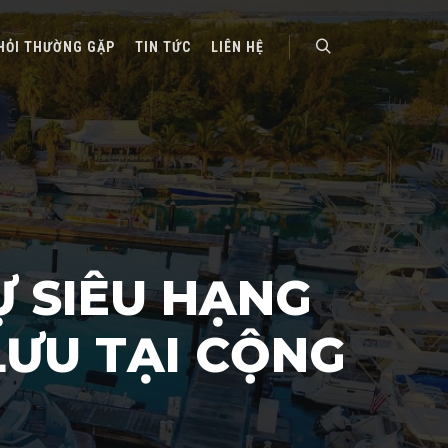
HỎI THƯỜNG GẶP
TIN TỨC
LIÊN HỆ
Search
Ự SIÊU HẠNG
LƯU TẠI CỘNG