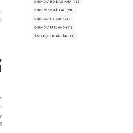
ĐỊNH CƯ BỒ ĐÀO NHA
(13)
ĐỊNH CƯ CHÂU ÂU
(28)
n
ĐỊNH CƯ HY LẠP
(21)
ư
ĐỊNH CƯ IRELAND
(11)
ẨM THỰC CHÂU ÂU
(11)
,
N
n
h
ộ
g