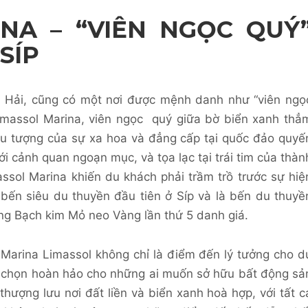
NA – “VIÊN NGỌC QUÝ
SÍP
g Hải, cũng có một nơi được mệnh danh như “viên ngọ
Limassol Marina, viên ngọc quý giữa bờ biển xanh thẳ
ểu tượng của sự xa hoa và đẳng cấp tại quốc đảo quyế
i cảnh quan ngoạn mục, và tọa lạc tại trái tim của thàn
assol Marina khiến du khách phải trầm trồ trước sự hiệ
 bến siêu du thuyền đầu tiên ở Síp và là bến du thuyề
ởng Bạch kim Mỏ neo Vàng lần thứ 5 danh giá.
g Marina Limassol không chỉ là điểm đến lý tưởng cho d
ựa chọn hoàn hảo cho những ai muốn sở hữu bất động sả
hượng lưu nơi đất liền và biển xanh hoà hợp, với tất c