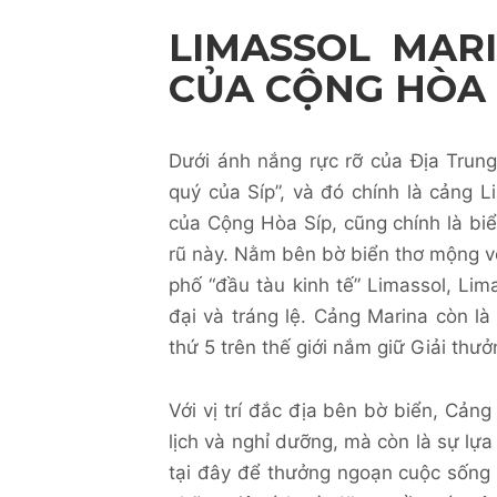
LIMASSOL MARI
CỦA CỘNG HÒA 
Dưới ánh nắng rực rỡ của Địa Trun
quý của Síp”, và đó chính là cảng 
của Cộng Hòa Síp, cũng chính là bi
rũ này. Nằm bên bờ biển thơ mộng vớ
phố “đầu tàu kinh tế” Limassol, Lim
đại và tráng lệ. Cảng Marina còn là
thứ 5 trên thế giới nắm giữ Giải thư
Với vị trí đắc địa bên bờ biển, Cản
lịch và nghỉ dưỡng, mà còn là sự l
tại đây để thưởng ngoạn cuộc sống t