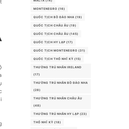
MALTA
(14)
t
MONTENEGRO
(16)
QUỐC TỊCH BỒ ĐÀO NHA
(19)
QUỐC TỊCH CHÂU ÂU
(19)
A
QUỐC TỊCH CHÂU ÂU
(145)
QUỐC TỊCH HY LẠP
(17)
QUỐC TỊCH MONTENEGRO
(31)
QUỐC TỊCH THỔ NHĨ KỲ
(15)
ộ
THƯỜNG TRÚ NHÂN IRELAND
a
(17)
ụ
THƯỜNG TRÚ NHÂN BỒ ĐÀO NHA
(28)
c
i
THƯỜNG TRÚ NHÂN CHÂU ÂU
(48)
THƯỜNG TRÚ NHÂN HY LẠP
(23)
THỔ NHĨ KỲ
(18)
g