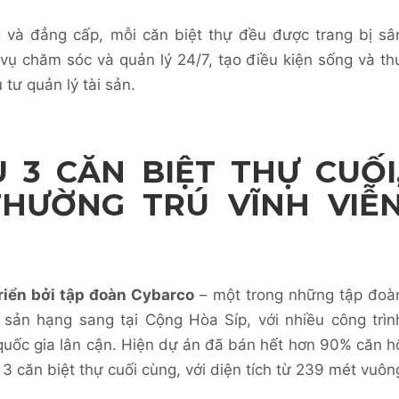
g và đẳng cấp, mỗi căn biệt thự đều được trang bị sâ
h vụ chăm sóc và quản lý 24/7, tạo điều kiện sống và th
tư quản lý tài sản.
 3 CĂN BIỆT THỰ CUỐI
HƯỜNG TRÚ VĨNH VIỄ
riển bởi tập đoàn Cybarco
– một trong những tập đoà
 sản hạng sang tại Cộng Hòa Síp, với nhiều công trìn
 quốc gia lân cận. Hiện dự án đã bán hết hơn 90% căn h
 3 căn biệt thự cuối cùng, với diện tích từ 239 mét vuôn