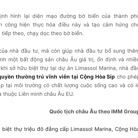
định hình lại diện mạo đường bờ biển của thành ph
nh công hiện thực hóa điều này và tạo cảm hứng ch
 tiếp theo, chạy dọc theo bờ biển.
 của nhà đầu tư, mà còn giúp nhà đầu tư bổ sung thê
h một bất động sản châu Âu giá trị, ổn định và nhiề
, khi sở hữu biệt thự tại dự án Limassol Marina, nhà đầ
quyền thường trú vĩnh viễn tại Cộng Hòa Síp
cho phé
ập tại môi trường có chất lượng cuộc sống cao và có l
ia thuộc Liên minh châu Âu EU.
Quốc tịch châu Âu theo IMM Grou
n biệt thự triệu đô đẳng cấp Limassol Marina, Cộng Hò