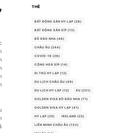
THẺ
”
BẤT ĐỘNG SẢN HY LẠP
(28)
BẤT ĐỘNG SẢN SÍP
(13)
BỒ ĐÀO NHA
(46)
c
CHÂU ÂU
(244)
m
COVID-19
(29)
n
CỘNG HOÀ SÍP
(14)
h
DI TRÚ HY LẠP
(12)
n
DU LỊCH CHÂU ÂU
(49)
n
DU LỊCH HY LẠP
(12)
EU
(231)
GOLDEN VISA BỒ ĐÀO NHA
(71)
GOLDEN VISA HY LẠP
(41)
u
HY LẠP
(25)
IRELAND
(22)
n
LIÊN MINH CHÂU ÂU
(133)
ả