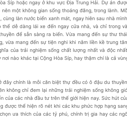
Hòa Síp hoặc ngay ở khu vực Địa Trung Hải. Dự án đượ
 nên một không gian sống thoáng đãng, trong lành. Mỗ
, cùng làn nước biển xanh mát, ngay hiên sau nhà mình
 thể dễ dàng lái xe đến ngay cửa nhà, và chỉ trong và
thuyền để sẵn sàng ra biển. Vừa mang đến sự thư thái
g, vừa mang đến sự tiện nghi khi nằm liền kề trung tâ
ghĩa của trải nghiệm sống chất lượng nhất và độc nhất
 nơi nào khác tại Cộng Hòa Síp, hay thậm chí là cả vùn
ở đây chính là mỗi căn biệt thự đều có ô đậu du thuyền
ền không chỉ đem lại những trải nghiệm sống không giớ
n của các nhà đầu tư trên thế giới hiện nay. Sức hút củ
ng được thể hiện rõ nét khi các khu phức hợp hạng san
 chọn ưa thích của các tỷ phú, chính trị gia hay các ngô