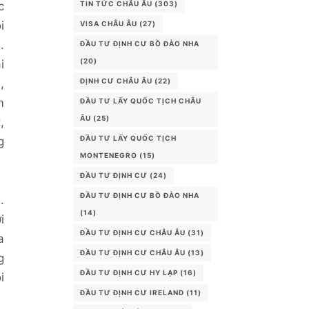
TIN TỨC CHÂU ÂU
(303)
c
i
VISA CHÂU ÂU
(27)
.
ĐẦU TƯ ĐỊNH CƯ BỒ ĐÀO NHA
(20)
i
ĐỊNH CƯ CHÂU ÂU
(22)
,
m
ĐẦU TƯ LẤY QUỐC TỊCH CHÂU
ÂU
(25)
,
ĐẦU TƯ LẤY QUỐC TỊCH
g
MONTENEGRO
(15)
ĐẦU TƯ ĐỊNH CƯ
(24)
ĐẦU TƯ ĐỊNH CƯ BỒ ĐÀO NHA
.
(14)
i
ĐẦU TƯ ĐỊNH CƯ CHÂU ÂU
(31)
a
ĐẦU TƯ ĐỊNH CƯ CHÂU ÂU
(13)
g
ĐẦU TƯ ĐỊNH CƯ HY LẠP
(16)
i
ĐẦU TƯ ĐỊNH CƯ IRELAND
(11)