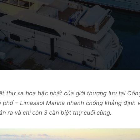
ệt thự xa hoa bậc nhất của giới thượng lưu tại Cộn
h phố – Limassol Marina nhanh chóng khẳng định v
 ra và chỉ còn 3 căn biệt thự cuối cùng.