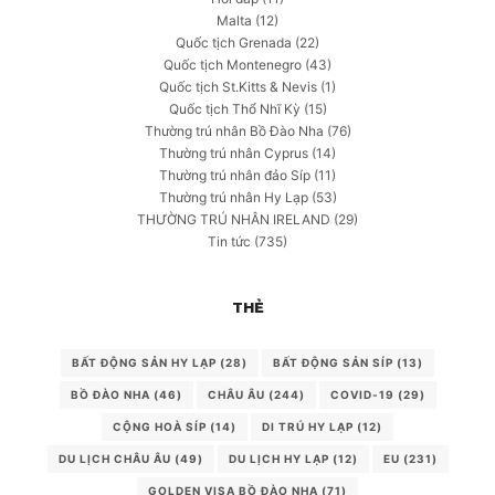
Malta
(12)
Quốc tịch Grenada
(22)
Quốc tịch Montenegro
(43)
Quốc tịch St.Kitts & Nevis
(1)
Quốc tịch Thổ Nhĩ Kỳ
(15)
Thường trú nhân Bồ Đào Nha
(76)
Thường trú nhân Cyprus
(14)
Thường trú nhân đảo Síp
(11)
Thường trú nhân Hy Lạp
(53)
THƯỜNG TRÚ NHÂN IRELAND
(29)
Tin tức
(735)
THẺ
BẤT ĐỘNG SẢN HY LẠP
(28)
BẤT ĐỘNG SẢN SÍP
(13)
BỒ ĐÀO NHA
(46)
CHÂU ÂU
(244)
COVID-19
(29)
CỘNG HOÀ SÍP
(14)
DI TRÚ HY LẠP
(12)
DU LỊCH CHÂU ÂU
(49)
DU LỊCH HY LẠP
(12)
EU
(231)
GOLDEN VISA BỒ ĐÀO NHA
(71)