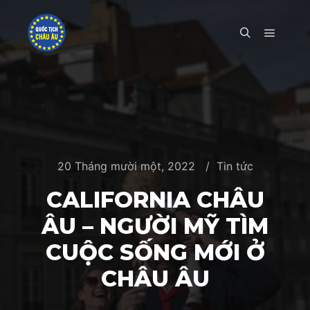
Main m
Search
20 Tháng mười một, 2022
Tin tức
CALIFORNIA CHÂU
ÂU – NGƯỜI MỸ TÌM
CUỘC SỐNG MỚI Ở
CHÂU ÂU