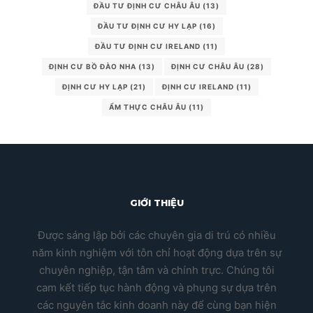
ĐẦU TƯ ĐỊNH CƯ CHÂU ÂU
(13)
ĐẦU TƯ ĐỊNH CƯ HY LẠP
(16)
ĐẦU TƯ ĐỊNH CƯ IRELAND
(11)
ĐỊNH CƯ BỒ ĐÀO NHA
(13)
ĐỊNH CƯ CHÂU ÂU
(28)
ĐỊNH CƯ HY LẠP
(21)
ĐỊNH CƯ IRELAND
(11)
ẨM THỰC CHÂU ÂU
(11)
GIỚI THIỆU
Được sáng lập bởi các chuyên gia di trú có nhiều
năm kinh nghiệm với tôn chỉ hoạt động dựa trên sự
chuyên nghiệp, tận tâm và chính trực. Chúng tôi
cam kết tiếp tục hành động và phụng sự dựa trên
các nguyên tắc kinh doanh này để cùng bạn hiện