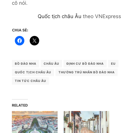
cô nói.
Quốc tịch châu Âu
theo VNExpress
CHIA SẺ:
BỒ ĐÀO NHA
CHÂU ÂU
ĐỊNH CƯ BỒ ĐÀO NHA
EU
QUỐC TỊCH CHÂU ÂU
THƯỜNG TRÚ NHÂN BỒ ĐÀO NHA
TIN TỨC CHÂU ÂU
RELATED