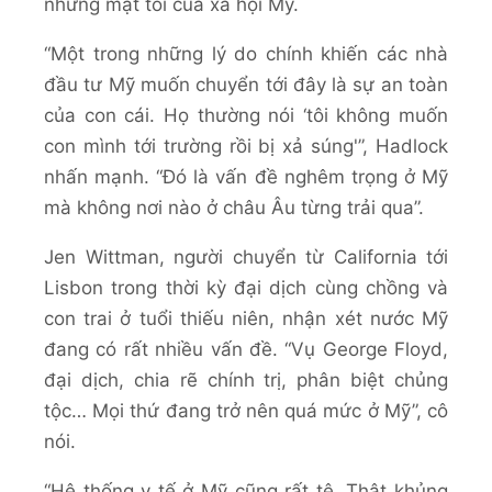
những mặt tối của xã hội Mỹ.
“Một trong những lý do chính khiến các nhà
đầu tư Mỹ muốn chuyển tới đây là sự an toàn
của con cái. Họ thường nói ‘tôi không muốn
con mình tới trường rồi bị xả súng'”, Hadlock
nhấn mạnh. “Đó là vấn đề nghêm trọng ở Mỹ
mà không nơi nào ở châu Âu từng trải qua”.
Jen Wittman, người chuyển từ California tới
Lisbon trong thời kỳ đại dịch cùng chồng và
con trai ở tuổi thiếu niên, nhận xét nước Mỹ
đang có rất nhiều vấn đề. “Vụ George Floyd,
đại dịch, chia rẽ chính trị, phân biệt chủng
tộc… Mọi thứ đang trở nên quá mức ở Mỹ”, cô
nói.
“Hệ thống y tế ở Mỹ cũng rất tệ. Thật khủng