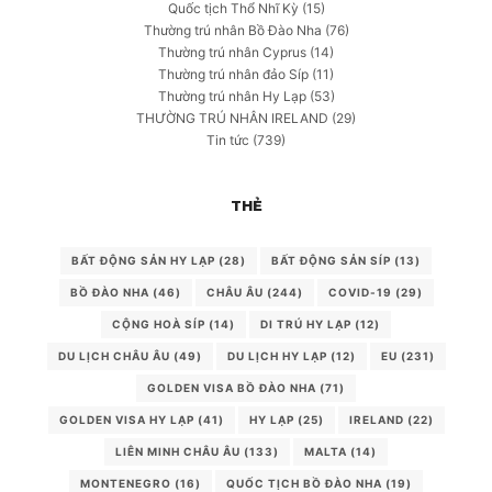
Quốc tịch Thổ Nhĩ Kỳ
(15)
Thường trú nhân Bồ Đào Nha
(76)
Thường trú nhân Cyprus
(14)
Thường trú nhân đảo Síp
(11)
Thường trú nhân Hy Lạp
(53)
THƯỜNG TRÚ NHÂN IRELAND
(29)
Tin tức
(739)
THẺ
BẤT ĐỘNG SẢN HY LẠP
(28)
BẤT ĐỘNG SẢN SÍP
(13)
BỒ ĐÀO NHA
(46)
CHÂU ÂU
(244)
COVID-19
(29)
CỘNG HOÀ SÍP
(14)
DI TRÚ HY LẠP
(12)
DU LỊCH CHÂU ÂU
(49)
DU LỊCH HY LẠP
(12)
EU
(231)
GOLDEN VISA BỒ ĐÀO NHA
(71)
GOLDEN VISA HY LẠP
(41)
HY LẠP
(25)
IRELAND
(22)
LIÊN MINH CHÂU ÂU
(133)
MALTA
(14)
MONTENEGRO
(16)
QUỐC TỊCH BỒ ĐÀO NHA
(19)