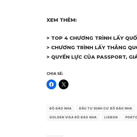
XEM THÊM:
>
TOP 4 CHƯƠNG TRÌNH LẤY QUỐ
>
CHƯƠNG TRÌNH LẤY THẲNG QUỐ
>
QUYỀN LỰC CỦA PASSPORT, GI
CHIA SẺ:
BỒ ĐÀO NHA
ĐẦU TƯ ĐỊNH CƯ BỒ ĐÀO NHA
GOLDEN VISA BỒ ĐÀO NHA
LISBON
PORT