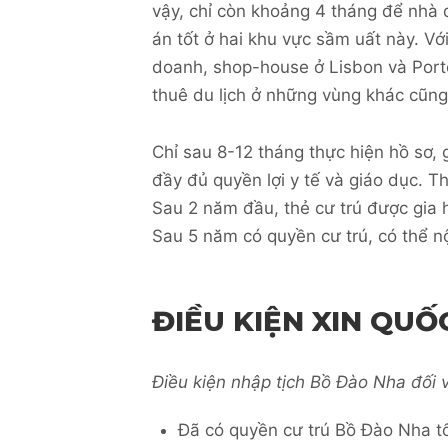
vậy, chỉ còn khoảng 4 tháng để nhà đ
án tốt ở hai khu vực sầm uất này. V
doanh, shop-house ở Lisbon và Port
thuê du lịch ở những vùng khác cũng
Chỉ sau 8-12 tháng thực hiện hồ sơ, 
đầy đủ quyền lợi y tế và giáo dục. 
Sau 2 năm đầu, thẻ cư trú được gia 
Sau 5 năm có quyền cư trú, có thể nộ
ĐIỀU KIỆN XIN QUỐ
Điều kiện nhập tịch Bồ Đào Nha đối 
Đã có quyền cư trú Bồ Đào Nha tố