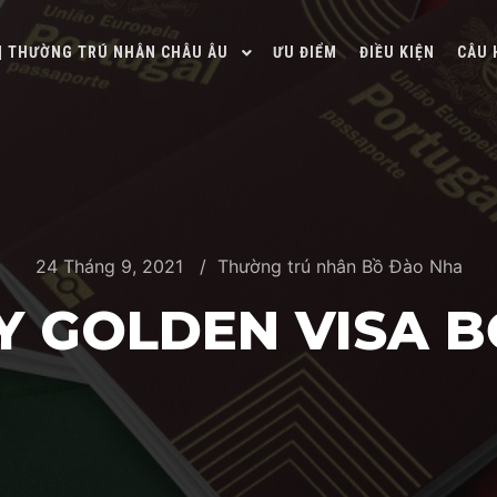
 | THƯỜNG TRÚ NHÂN CHÂU ÂU
ƯU ĐIỂM
ĐIỀU KIỆN
CÂU 
24 Tháng 9, 2021
Thường trú nhân Bồ Đào Nha
Y GOLDEN VISA 