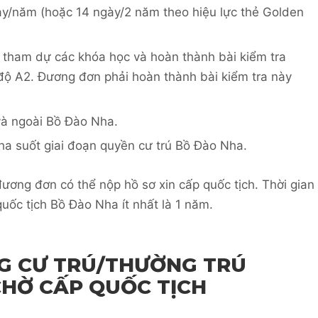
ày/năm (hoặc 14 ngày/2 năm theo hiệu lực thẻ Golden
 tham dự các khóa học và hoàn thành bài kiểm tra
 độ A2. Đương đơn phải hoàn thành bài kiểm tra này
 và ngoài Bồ Đào Nha.
ha suốt giai đoạn quyền cư trú Bồ Đào Nha.
 đương đơn có thể nộp hồ sơ xin cấp quốc tịch. Thời gian
uốc tịch Bồ Đào Nha ít nhất là 1 năm.
NG CƯ TRÚ/THƯỜNG TRÚ
CHỜ CẤP QUỐC TỊCH