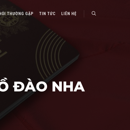
HỎI THƯỜNG GẶP
TIN TỨC
LIÊN HỆ
Search
BỒ ĐÀO NHA