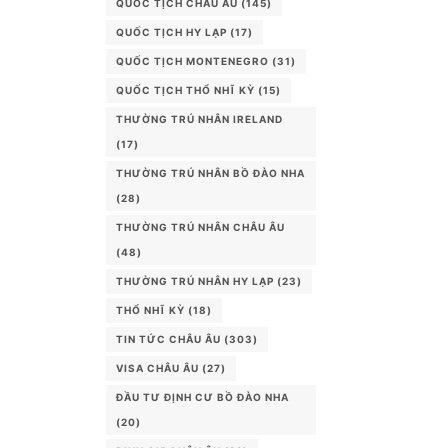
QUỐC TỊCH CHÂU ÂU
(145)
QUỐC TỊCH HY LẠP
(17)
QUỐC TỊCH MONTENEGRO
(31)
QUỐC TỊCH THỔ NHĨ KỲ
(15)
THƯỜNG TRÚ NHÂN IRELAND
(17)
THƯỜNG TRÚ NHÂN BỒ ĐÀO NHA
(28)
THƯỜNG TRÚ NHÂN CHÂU ÂU
(48)
THƯỜNG TRÚ NHÂN HY LẠP
(23)
THỔ NHĨ KỲ
(18)
TIN TỨC CHÂU ÂU
(303)
VISA CHÂU ÂU
(27)
ĐẦU TƯ ĐỊNH CƯ BỒ ĐÀO NHA
(20)