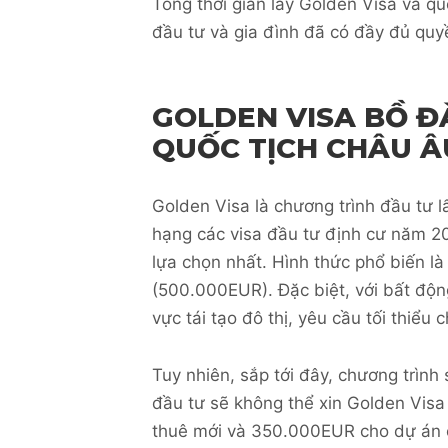
Tổng thời gian lấy Golden Visa và q
đầu tư và gia đình đã có đầy đủ quyề
GOLDEN VISA BỒ Đ
QUỐC TỊCH CHÂU Â
Golden Visa là chương trình đầu tư 
hạng các visa đầu tư định cư năm 20
lựa chọn nhất. Hình thức phổ biến là
(500.000EUR). Đặc biệt, với bất độn
vực tái tạo đô thị, yêu cầu tối thiểu
Tuy nhiên, sắp tới đây, chương trình
đầu tư sẽ không thể xin Golden Vis
thuê mới và 350.000EUR cho dự án c