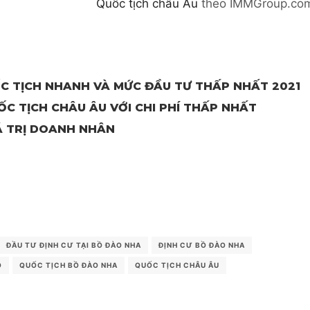
Quốc tịch châu Âu
theo IMMGroup.co
C TỊCH NHANH VÀ MỨC ĐẦU TƯ THẤP NHẤT 2021
C TỊCH CHÂU ÂU VỚI CHI PHÍ THẤP NHẤT
Á TRỊ DOANH NHÂN
ĐẦU TƯ ĐỊNH CƯ TẠI BỒ ĐÀO NHA
ĐỊNH CƯ BỒ ĐÀO NHA
O
QUỐC TỊCH BỒ ĐÀO NHA
QUỐC TỊCH CHÂU ÂU