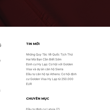
TIN MỚI
à
Những Quy Tắc Về Quốc Tịch Thứ
Hai Mà Bạn Cần Biết Sớm
a
Định cư Hy Lạp: Cơ hội với Golden
Visa và dự án căn hộ Sierra
Đầu tư căn hộ tại Athens: Cơ hội định
cư Golden Visa Hy Lạp từ 250.000
EUR
u
CHUYÊN MỤC
Đầu tư định cư Latvia
(7)