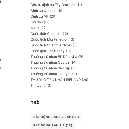
à
Đầu tư định cư Tây Ban Nha
(11)
Định cư Canada
(10)
Định cư Mỹ
(20)
Hỏi đáp
(11)
Malta
(12)
Quốc tịch Grenada
(22)
Quốc tịch Montenegro
(43)
Quốc tịch St.Kitts & Nevis
(1)
Quốc tịch Thổ Nhĩ Kỳ
(15)
Thường trú nhân Bồ Đào Nha
(76)
p
Thường trú nhân Cyprus
(14)
ư
Thường trú nhân đảo Síp
(11)
Thường trú nhân Hy Lạp
(53)
THƯỜNG TRÚ NHÂN IRELAND
(29)
Tin tức
(743)
THẺ
BẤT ĐỘNG SẢN HY LẠP
(28)
BẤT ĐỘNG SẢN SÍP
(13)