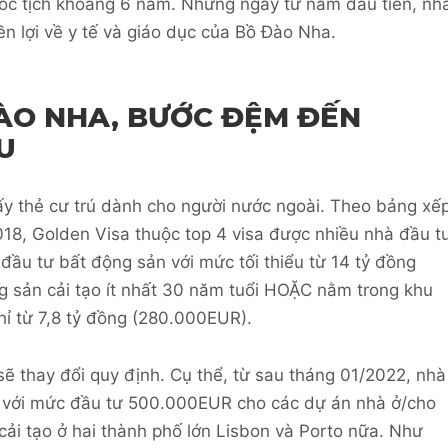
uốc tịch khoảng 6 năm. Nhưng ngay từ năm đầu tiên, nh
n lợi về y tế và giáo dục của Bồ Đào Nha.
ÀO NHA, BƯỚC ĐỆM ĐẾN
U
lấy thẻ cư trú dành cho người nước ngoài. Theo bảng xế
18, Golden Visa thuộc top 4 visa được nhiều nhà đầu t
 đầu tư bất động sản với mức tối thiểu từ 14 tỷ đồng
g sản cải tạo ít nhất 30 năm tuổi HOẶC nằm trong khu
 chỉ từ 7,8 tỷ đồng (280.000EUR).
 sẽ thay đổi quy định. Cụ thể, từ sau tháng 01/2022, nhà
a với mức đầu tư 500.000EUR cho các dự án nhà ở/cho
ải tạo ở hai thành phố lớn Lisbon và Porto nữa. Như