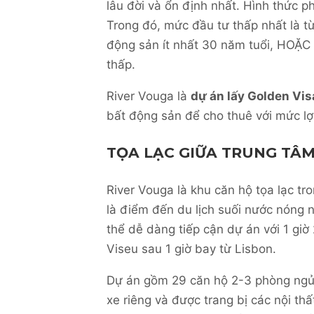
lâu đời và ổn định nhất. Hình thức p
Trong đó, mức đầu tư thấp nhất là t
động sản ít nhất 30 năm tuổi, HOẶC 
thấp.
River Vouga là
dự án lấy Golden Vi
bất động sản để cho thuê với mức l
TỌA LẠC GIỮA TRUNG TÂM
River Vouga là khu căn hộ tọa lạc tr
là điểm đến du lịch suối nước nóng 
thể dễ dàng tiếp cận dự án với 1 giờ 
Viseu sau 1 giờ bay từ Lisbon.
Dự án gồm 29 căn hộ 2-3 phòng ngủ v
xe riêng và được trang bị các nội th