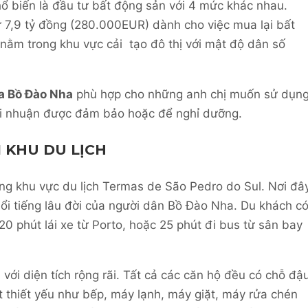
hổ biến là đầu tư bất động sản với 4 mức khác nhau.
ừ 7,9 tỷ đồng (280.000EUR) dành cho việc mua lại bất
nằm trong khu vực cải tạo đô thị với mật độ dân số
sa Bồ Đào Nha
phù hợp cho những anh chị muốn sử dụn
ợi nhuận được đảm bảo hoặc để nghỉ dưỡng.
 KHU DU LỊCH
ong khu vực du lịch Termas de São Pedro do Sul. Nơi đâ
nổi tiếng lâu đời của người dân Bồ Đào Nha. Du khách c
20 phút lái xe từ Porto, hoặc 25 phút đi bus từ sân bay
ới diện tích rộng rãi. Tất cả các căn hộ đều có chỗ đậ
ất thiết yếu như bếp, máy lạnh, máy giặt, máy rửa chén