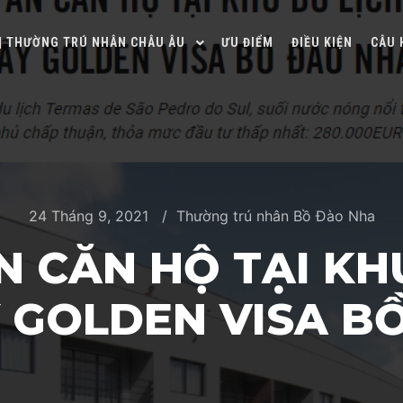
 | THƯỜNG TRÚ NHÂN CHÂU ÂU
ƯU ĐIỂM
ĐIỀU KIỆN
CÂU 
24 Tháng 9, 2021
Thường trú nhân Bồ Đào Nha
N CĂN HỘ TẠI KHU
Y GOLDEN VISA B