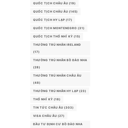
QUỐC TỊCH CHÂU ÂU
(19)
QUỐC TỊCH CHÂU ÂU
(145)
QUỐC TỊCH HY LẠP
(17)
QUỐC TỊCH MONTENEGRO
(31)
QUỐC TỊCH THỔ NHĨ KỲ
(15)
THƯỜNG TRÚ NHÂN IRELAND
(17)
THƯỜNG TRÚ NHÂN BỒ ĐÀO NHA
(28)
THƯỜNG TRÚ NHÂN CHÂU ÂU
(48)
THƯỜNG TRÚ NHÂN HY LẠP
(23)
THỔ NHĨ KỲ
(18)
TIN TỨC CHÂU ÂU
(303)
VISA CHÂU ÂU
(27)
ĐẦU TƯ ĐỊNH CƯ BỒ ĐÀO NHA