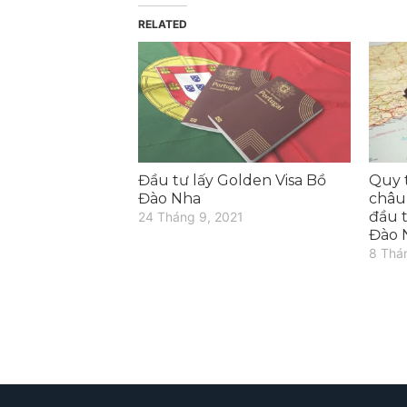
RELATED
Đầu tư lấy Golden Visa Bồ
Quy t
Đào Nha
châu
đầu t
24 Tháng 9, 2021
Đào 
8 Thá