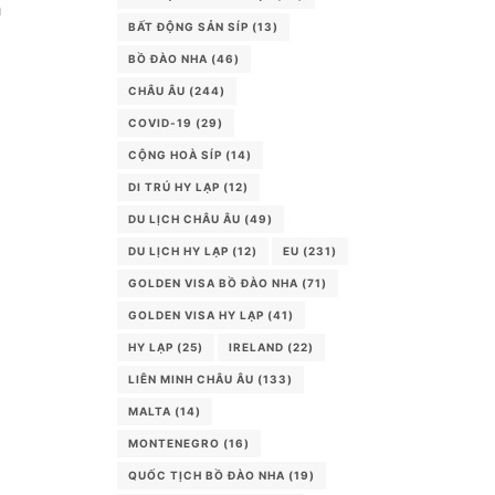
à
BẤT ĐỘNG SẢN SÍP
(13)
BỒ ĐÀO NHA
(46)
à
CHÂU ÂU
(244)
COVID-19
(29)
CỘNG HOÀ SÍP
(14)
DI TRÚ HY LẠP
(12)
DU LỊCH CHÂU ÂU
(49)
DU LỊCH HY LẠP
(12)
EU
(231)
GOLDEN VISA BỒ ĐÀO NHA
(71)
GOLDEN VISA HY LẠP
(41)
HY LẠP
(25)
IRELAND
(22)
LIÊN MINH CHÂU ÂU
(133)
MALTA
(14)
MONTENEGRO
(16)
QUỐC TỊCH BỒ ĐÀO NHA
(19)