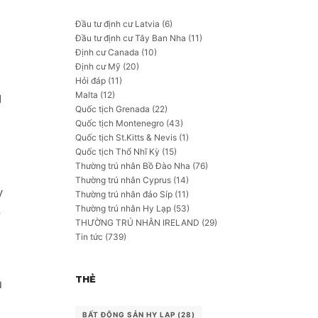
Đầu tư định cư Latvia
(6)
Đầu tư định cư Tây Ban Nha
(11)
Định cư Canada
(10)
Định cư Mỹ
(20)
Hỏi đáp
(11)
Malta
(12)
g
Quốc tịch Grenada
(22)
Quốc tịch Montenegro
(43)
Quốc tịch St.Kitts & Nevis
(1)
Quốc tịch Thổ Nhĩ Kỳ
(15)
Thường trú nhân Bồ Đào Nha
(76)
Thường trú nhân Cyprus
(14)
y
Thường trú nhân đảo Síp
(11)
Thường trú nhân Hy Lạp
(53)
ó
THƯỜNG TRÚ NHÂN IRELAND
(29)
Tin tức
(739)
THẺ
u
BẤT ĐỘNG SẢN HY LẠP
(28)