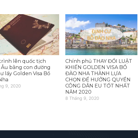
rình lên quốc tịch
Chính phủ THAY ĐỔI LUẬT
 Âu bằng con đường
KHIẾN GOLDEN VISA BỒ
ư lấy Golden Visa Bồ
ĐÀO NHA THÀNH LỰA
Nha
CHỌN ĐỂ HƯỞNG QUYỀN
CÔNG DÂN EU TỐT NHẤT
ng 9, 2020
NĂM 2020
8 Tháng 9, 2020