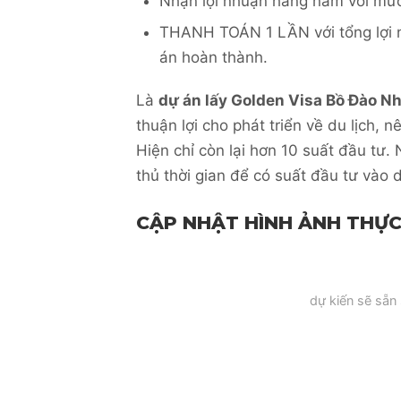
Nhận lợi nhuận hàng năm với mứ
THANH TOÁN 1 LẦN với tổng lợi 
án hoàn thành.
Là
dự án lấy Golden Visa Bồ Đào N
thuận lợi cho phát triển về du lịch,
Hiện chỉ còn lại hơn 10 suất đầu tư.
thủ thời gian để có suất đầu tư vào 
CẬP NHẬT HÌNH ẢNH THỰC
dự kiến sẽ sẵn