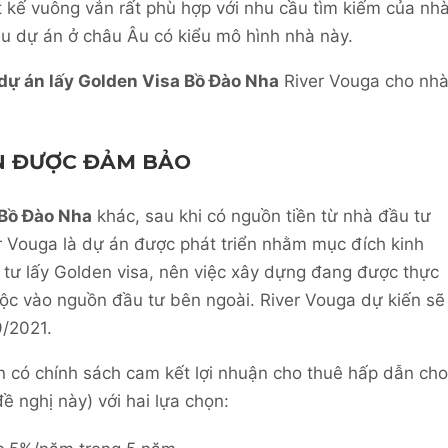
t kế vuông vắn rất phù hợp với nhu cầu tìm kiếm của nh
u dự án ở châu Âu có kiểu mô hình nhà này.
dự án lấy Golden Visa Bồ Đào Nha
River Vouga cho nh
ẬN ĐƯỢC ĐẢM BẢO
 Bồ Đào Nha
khác, sau khi có nguồn tiền từ nhà đầu tư
er Vouga là dự án được phát triển nhằm mục đích kinh
tư lấy Golden visa, nên việc xây dựng đang được thực
ộc vào nguồn đầu tư bên ngoài. River Vouga dự kiến sẽ
9/2021.
n có chính sách cam kết lợi nhuận cho thuê hấp dẫn cho
ề nghị này) với hai lựa chọn: