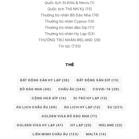
Quốc tịch St.Kitts & Nevis
(1)
Quốc tịch Thổ Nhĩ Kỳ
(15)
Thường trú nhân Bồ Đào Nha
(76)
Thường trú nhân Cyprus
(14)
Thường trú nhân đảo Síp
(11)
Thường trú nhân Hy Lạp
(53)
THƯỜNG TRÚ NHÂN IRELAND
(29)
Tin tức
(735)
THẺ
BẤT ĐỘNG SẢN HY LẠP
(28)
BẤT ĐỘNG SẢN SÍP
(13)
BỒ ĐÀO NHA
(46)
CHÂU ÂU
(244)
COVID-19
(29)
CỘNG HOÀ SÍP
(14)
DI TRÚ HY LẠP
(12)
DU LỊCH CHÂU ÂU
(49)
DU LỊCH HY LẠP
(12)
EU
(231)
GOLDEN VISA BỒ ĐÀO NHA
(71)
GOLDEN VISA HY LẠP
(41)
HY LẠP
(25)
IRELAND
(22)
LIÊN MINH CHÂU ÂU
(133)
MALTA
(14)