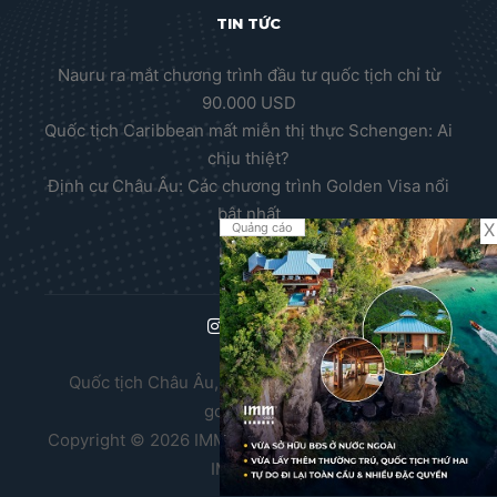
TIN TỨC
Nauru ra mắt chương trình đầu tư quốc tịch chỉ từ
90.000 USD
Quốc tịch Caribbean mất miễn thị thực Schengen: Ai
chịu thiệt?
Định cư Châu Âu: Các chương trình Golden Visa nổi
bật nhất
X
Quảng cáo
Quốc tịch Châu Âu, Thường trú nhân Châu Âu,
golden visa
Copyright © 2026 IMM Group. Thiết kế website bởi
IMM BDA.