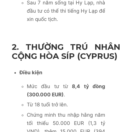
Sau 7 năm sống tại Hy Lạp, nhà
đầu tư có thể thi tiếng Hy Lạp để
xin quốc tịch.
2. THƯỜNG TRÚ NHÂN
CỘNG HÒA SÍP (CYPRUS)
Điều kiện
Mức đầu tư
t
ừ
8,4 tỷ đồng
(300.000 EUR)
.
Từ 18 tuổi trở lên.
Chứng minh thu nhập hằng năm
tối thiểu 50.000 EUR (1,3 tỷ
VND), thêm 15.000 EUR (394