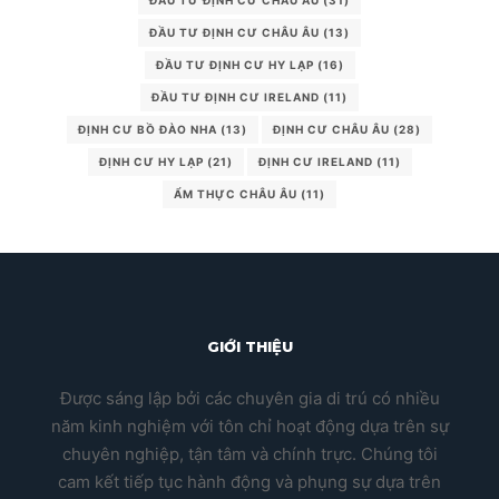
ĐẦU TƯ ĐỊNH CƯ CHÂU ÂU
(31)
ĐẦU TƯ ĐỊNH CƯ CHÂU ÂU
(13)
ĐẦU TƯ ĐỊNH CƯ HY LẠP
(16)
ĐẦU TƯ ĐỊNH CƯ IRELAND
(11)
ĐỊNH CƯ BỒ ĐÀO NHA
(13)
ĐỊNH CƯ CHÂU ÂU
(28)
ĐỊNH CƯ HY LẠP
(21)
ĐỊNH CƯ IRELAND
(11)
ẨM THỰC CHÂU ÂU
(11)
GIỚI THIỆU
Được sáng lập bởi các chuyên gia di trú có nhiều
năm kinh nghiệm với tôn chỉ hoạt động dựa trên sự
chuyên nghiệp, tận tâm và chính trực. Chúng tôi
cam kết tiếp tục hành động và phụng sự dựa trên