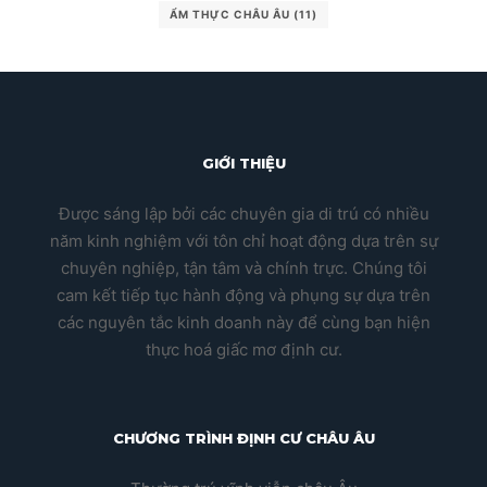
ẨM THỰC CHÂU ÂU
(11)
GIỚI THIỆU
Được sáng lập bởi các chuyên gia di trú có nhiều
năm kinh nghiệm với tôn chỉ hoạt động dựa trên sự
chuyên nghiệp, tận tâm và chính trực. Chúng tôi
cam kết tiếp tục hành động và phụng sự dựa trên
các nguyên tắc kinh doanh này để cùng bạn hiện
thực hoá giấc mơ định cư.
CHƯƠNG TRÌNH ĐỊNH CƯ CHÂU ÂU