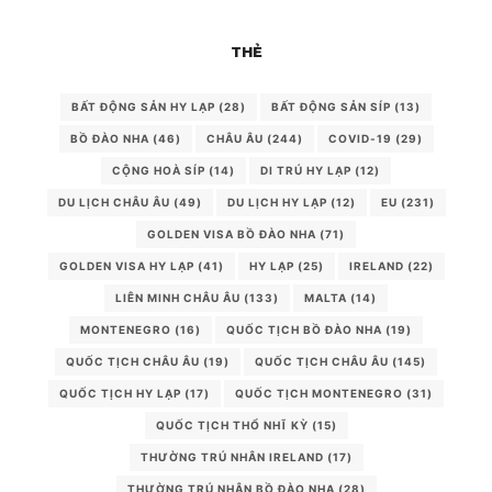
THẺ
BẤT ĐỘNG SẢN HY LẠP
(28)
BẤT ĐỘNG SẢN SÍP
(13)
BỒ ĐÀO NHA
(46)
CHÂU ÂU
(244)
COVID-19
(29)
CỘNG HOÀ SÍP
(14)
DI TRÚ HY LẠP
(12)
DU LỊCH CHÂU ÂU
(49)
DU LỊCH HY LẠP
(12)
EU
(231)
GOLDEN VISA BỒ ĐÀO NHA
(71)
GOLDEN VISA HY LẠP
(41)
HY LẠP
(25)
IRELAND
(22)
LIÊN MINH CHÂU ÂU
(133)
MALTA
(14)
MONTENEGRO
(16)
QUỐC TỊCH BỒ ĐÀO NHA
(19)
QUỐC TỊCH CHÂU ÂU
(19)
QUỐC TỊCH CHÂU ÂU
(145)
QUỐC TỊCH HY LẠP
(17)
QUỐC TỊCH MONTENEGRO
(31)
QUỐC TỊCH THỔ NHĨ KỲ
(15)
THƯỜNG TRÚ NHÂN IRELAND
(17)
THƯỜNG TRÚ NHÂN BỒ ĐÀO NHA
(28)