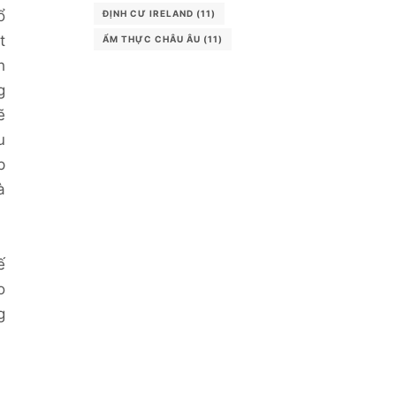
ổ
ĐỊNH CƯ IRELAND
(11)
t
ẨM THỰC CHÂU ÂU
(11)
h
g
ẽ
u
p
à
ế
o
g