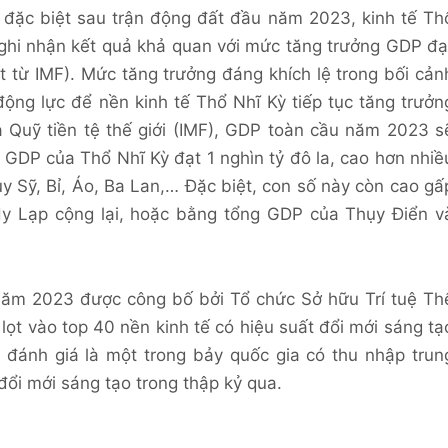
 đặc biệt sau trận động đất đầu năm 2023, kinh tế Th
ghi nhận kết quả khả quan với mức tăng trưởng GDP đạ
 từ IMF). Mức tăng trưởng đáng khích lệ trong bối cản
 động lực để nền kinh tế Thổ Nhĩ Kỳ tiếp tục tăng trưởn
a Quỹ tiền tệ thế giới (IMF), GDP toàn cầu năm 2023 s
ó GDP của Thổ Nhĩ Kỳ đạt 1 nghìn tỷ đô la, cao hơn nhiề
y Sỹ, Bỉ, Áo, Ba Lan,… Đặc biệt, con số này còn cao gấ
y Lạp cộng lại, hoặc bằng tổng GDP của Thụy Điển v
 năm 2023 được công bố bởi Tổ chức Sở hữu Trí tuệ Th
 lọt vào top 40 nền kinh tế có hiệu suất đổi mới sáng tạ
c đánh giá là một trong bảy quốc gia có thu nhập trun
đổi mới sáng tạo trong thập kỷ qua.