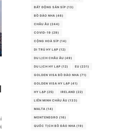
BẤT ĐỘNG SẢN SÍP
(13)
BỒ ĐÀO NHA
(46)
CHÂU ÂU
(244)
COVID-19
(29)
CỘNG HOÀ SÍP
(14)
DI TRÚ HY LẠP
(12)
DU LỊCH CHÂU ÂU
(49)
DU LỊCH HY LẠP
(12)
EU
(231)
GOLDEN VISA BỒ ĐÀO NHA
(71)
GOLDEN VISA HY LẠP
(41)
I
HY LẠP
(25)
IRELAND
(22)
LIÊN MINH CHÂU ÂU
(133)
MALTA
(14)
MONTENEGRO
(16)
i
i
QUỐC TỊCH BỒ ĐÀO NHA
(19)