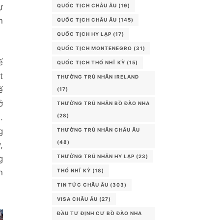
ự
QUỐC TỊCH CHÂU ÂU
(19)
n
QUỐC TỊCH CHÂU ÂU
(145)
QUỐC TỊCH HY LẠP
(17)
QUỐC TỊCH MONTENEGRO
(31)
ế
QUỐC TỊCH THỔ NHĨ KỲ
(15)
t
THƯỜNG TRÚ NHÂN IRELAND
ế
(17)
ở
THƯỜNG TRÚ NHÂN BỒ ĐÀO NHA
.
(28)
g
THƯỜNG TRÚ NHÂN CHÂU ÂU
(48)
,
THƯỜNG TRÚ NHÂN HY LẠP
(23)
g
n
THỔ NHĨ KỲ
(18)
TIN TỨC CHÂU ÂU
(303)
VISA CHÂU ÂU
(27)
ĐẦU TƯ ĐỊNH CƯ BỒ ĐÀO NHA