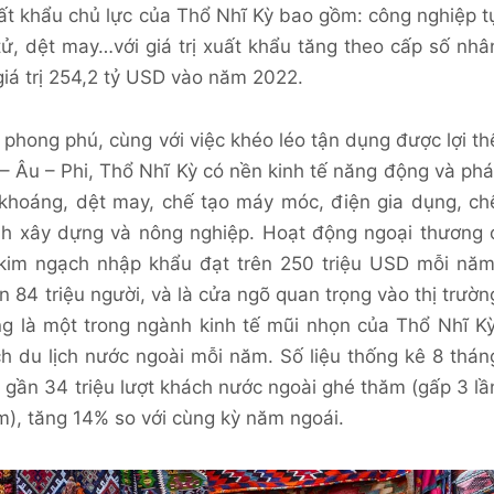
t khẩu chủ lực của Thổ Nhĩ Kỳ bao gồm: công nghiệp t
tử, dệt may…với giá trị xuất khẩu tăng theo cấp số nhâ
 giá trị 254,2 tỷ USD vào năm 2022.
 phong phú, cùng với việc khéo léo tận dụng được lợi th
 – Âu – Phi, Thổ Nhĩ Kỳ có nền kinh tế năng động và phá
 khoáng, dệt may, chế tạo máy móc, điện gia dụng, ch
 xây dựng và nông nghiệp. Hoạt động ngoại thương 
, kim ngạch nhập khẩu đạt trên 250 triệu USD mỗi năm
4 triệu người, và là cửa ngõ quan trọng vào thị trườn
g là một trong ngành kinh tế mũi nhọn của Thổ Nhĩ Kỳ
ch du lịch nước ngoài mỗi năm. Số liệu thống kê 8 thán
gần 34 triệu lượt khách nước ngoài ghé thăm (gấp 3 lầ
), tăng 14% so với cùng kỳ năm ngoái.