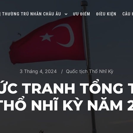
 | THƯỜNG TRÚ NHÂN CHÂU ÂU
ƯU ĐIỂM
ĐIỀU KIỆN
CÂU 
3 Tháng 4, 2024
Quốc tịch Thổ Nhĩ Kỳ
ỨC TRANH TỔNG T
THỔ NHĨ KỲ NĂM 