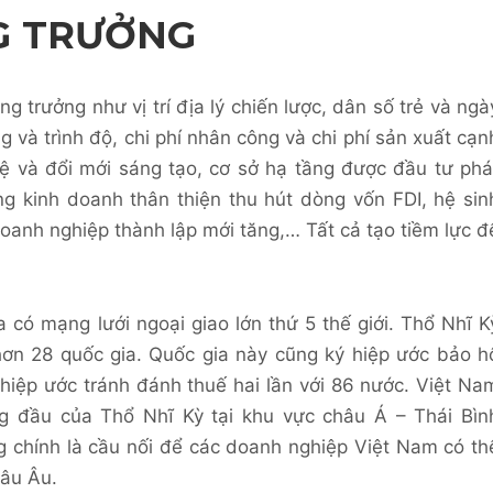
G TRƯỞNG
g trưởng như vị trí địa lý chiến lược, dân số trẻ và ngà
 và trình độ, chi phí nhân công và chi phí sản xuất cạn
ệ và đổi mới sáng tạo, cơ sở hạ tầng được đầu tư phá
ng kinh doanh thân thiện thu hút dòng vốn FDI, hệ sin
doanh nghiệp thành lập mới tăng,… Tất cả tạo tiềm lực đ
a có mạng lưới ngoại giao lớn thứ 5 thế giới. Thổ Nhĩ K
hơn 28 quốc gia. Quốc gia này cũng ký hiệp ước bảo h
hiệp ước tránh đánh thuế hai lần với 86 nước. Việt Na
àng đầu của Thổ Nhĩ Kỳ tại khu vực châu Á – Thái Bìn
g chính là cầu nối để các doanh nghiệp Việt Nam có th
hâu Âu.