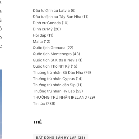
Á
Đầu tư định cư Latvia
(6)
a
Đầu tư định cư Tây Ban Nha
(11)
à
Định cư Canada
(10)
ó
Định cư Mỹ
(20)
Hỏi đáp
(11)
o
Malta
(12)
c
Quốc tịch Grenada
(22)
Quốc tịch Montenegro
(43)
Quốc tịch St.Kitts & Nevis
(1)
Quốc tịch Thổ Nhĩ Kỳ
(15)
Thường trú nhân Bồ Đào Nha
(76)
Thường trú nhân Cyprus
(14)
Thường trú nhân đảo Síp
(11)
Thường trú nhân Hy Lạp
(53)
THƯỜNG TRÚ NHÂN IRELAND
(29)
Tin tức
(739)
THẺ
BẤT ĐỘNG SẢN HY LẠP
(28)