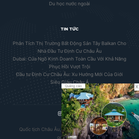
Du học nước ngoài
TIN TỨC
Phân Tích Thị Trường Bất Động Sản Tây Balkan Cho
Nhà Đầu Tư Định Cư Châu Âu
Dubai: Cửa Ngõ Kinh Doanh Toàn Cầu Với Khả Năng
Phục Hồi Vượt Trội
Đầu tư Định Cư Châu Âu: Xu Hướng Mới Của Giới
Siêu Giàu Châu Á
X
Quảng cáo
Quốc tịch Châu Âu, Thường trú nhân Châu Âu,
golden visa