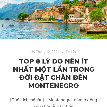
20 Tháng 10, 2021
Tin tức
TOP 8 LÝ DO NÊN ÍT
NHẤT MỘT LẦN TRONG
ĐỜI ĐẶT CHÂN ĐẾN
MONTENEGRO
[Quốctịchchâuâu] – Montenegro, nằm ở đông
nam châu Âu, là điểm