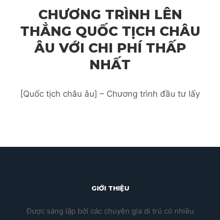
CHƯƠNG TRÌNH LÊN
THẲNG QUỐC TỊCH CHÂU
ÂU VỚI CHI PHÍ THẤP
NHẤT
[Quốc tịch châu âu] – Chương trình đầu tư lấy
GIỚI THIỆU
Được sáng lập bởi các chuyên gia di trú có nhiều