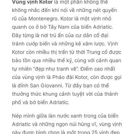
Vùng vịnh Kotor
là một phần không thể
không nhắc đến khi nói về những nét quyến
rũ của Montenegro. Kotor là một vịnh nhỏ
quanh co ở bờ Tây Nam của biển Adriatic.
Đây từng là nơi trú ẩn của cư dân cổ đại
tránh cướp biển và những kẻ xâm lược. Vịnh
Kotor còn nhiều thị trấn từ thời Trung cổ được
bảo tồn qua nhiều thế kỷ, cùng với cảnh quan
tự nhiên “đẹp như tranh vẽ”. Điểm cao nhất
của vùng vịnh là Pháo đài Kotor, còn được gọi
là đỉnh San Giovanni. Từ đây bạn có thể
thưởng thức khung cảnh tuyệt vời của thành
phố và bờ biển Adriatic.
Nép mình giữa làn nước xanh trong của biển
Adriatic và những ngọn núi hùng vĩ, vùng vịnh
này được bình chọn là một trong 25 vịnh đẹp