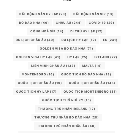
BẤT ĐỘNG SẢN HY LẠP
(28)
BẤT ĐỘNG SẢN SÍP
(13)
BỒ ĐÀO NHA
(46)
CHÂU ÂU
(244)
COVID-19
(29)
CỘNG HOÀ SÍP
(14)
DI TRÚ HY LẠP
(12)
DU LỊCH CHÂU ÂU
(49)
DU LỊCH HY LẠP
(12)
EU
(231)
GOLDEN VISA BỒ ĐÀO NHA
(71)
GOLDEN VISA HY LẠP
(41)
HY LẠP
(25)
IRELAND
(22)
LIÊN MINH CHÂU ÂU
(133)
MALTA
(14)
MONTENEGRO
(16)
QUỐC TỊCH BỒ ĐÀO NHA
(19)
QUỐC TỊCH CHÂU ÂU
(19)
QUỐC TỊCH CHÂU ÂU
(145)
QUỐC TỊCH HY LẠP
(17)
QUỐC TỊCH MONTENEGRO
(31)
QUỐC TỊCH THỔ NHĨ KỲ
(15)
THƯỜNG TRÚ NHÂN IRELAND
(17)
THƯỜNG TRÚ NHÂN BỒ ĐÀO NHA
(28)
THƯỜNG TRÚ NHÂN CHÂU ÂU
(48)