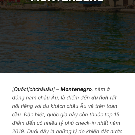
[
Quốctịchchâuâu
] –
Montenegro
, nằm ở
đông nam châu Âu, là điểm đến
du lịch
rất
nổi tiếng với du khách châu Âu và trên toàn
cầu. Đặc biệt, quốc gia này còn thuộc top 15
điểm đến có nhiều tỷ phú check-in nhất năm
2019. Dưới đây là những lý do khiến đất nước