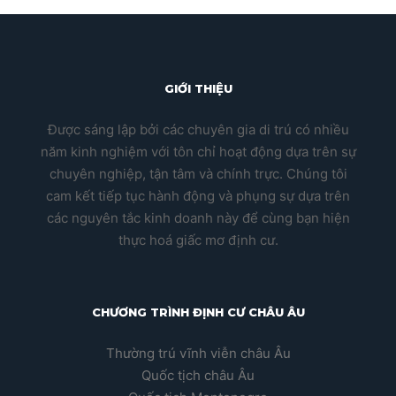
GIỚI THIỆU
Được sáng lập bởi các chuyên gia di trú có nhiều
năm kinh nghiệm với tôn chỉ hoạt động dựa trên sự
chuyên nghiệp, tận tâm và chính trực. Chúng tôi
cam kết tiếp tục hành động và phụng sự dựa trên
các nguyên tắc kinh doanh này để cùng bạn hiện
thực hoá giấc mơ định cư.
CHƯƠNG TRÌNH ĐỊNH CƯ CHÂU ÂU
Thường trú vĩnh viễn châu Âu
Quốc tịch châu Âu