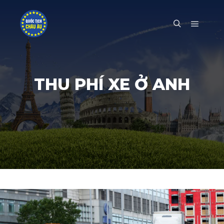
Main m
Search
THU PHÍ XE Ở ANH