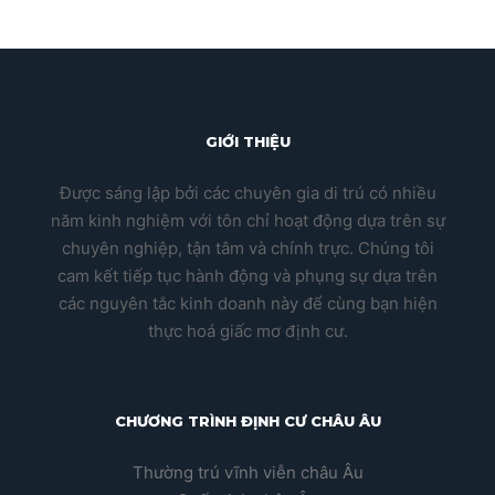
GIỚI THIỆU
Được sáng lập bởi các chuyên gia di trú có nhiều
năm kinh nghiệm với tôn chỉ hoạt động dựa trên sự
chuyên nghiệp, tận tâm và chính trực. Chúng tôi
cam kết tiếp tục hành động và phụng sự dựa trên
các nguyên tắc kinh doanh này để cùng bạn hiện
thực hoá giấc mơ định cư.
CHƯƠNG TRÌNH ĐỊNH CƯ CHÂU ÂU
Thường trú vĩnh viễn châu Âu