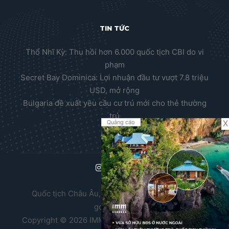
TIN TỨC
Thổ Nhĩ Kỳ: Thu hồi hơn 6.000 quốc tịch CBI do vi
phạm
Secret Bay Dominica: Lợi nhuận đầu tư vượt 7.8 triệu
USD, mở rộng
Bulgaria đề xuất yêu cầu cư trú mới cho thẻ thường
trú
X
Quảng cáo
Quốc tịch Châu Âu, Thường trú nhân Châu Âu,
golden visa
Copyright © 2026 IMM Group. Thiết kế website bởi