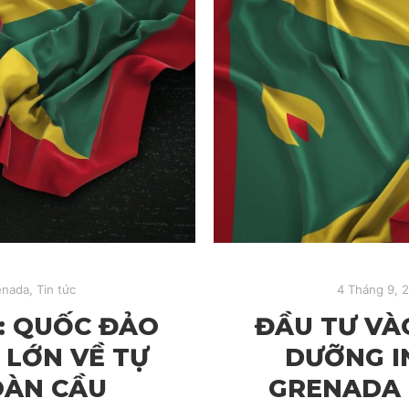
enada
,
Tin tức
4 Tháng 9, 
: QUỐC ĐẢO
ĐẦU TƯ VÀ
 LỚN VỀ TỰ
DƯỠNG I
OÀN CẦU
GRENADA 