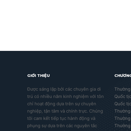
GIỚI THIỆU
CHƯƠNG
Được sáng lập bởi các chuyên gia di
Thường 
trú có nhiều năm kinh nghiệm với tôn
Quốc tị
chỉ hoạt động dựa trên sự chuyên
Quốc tị
nghiệp, tận tâm và chính trực. Chúng
Thường 
tôi cam kết tiếp tục hành động và
Thường 
phụng sự dựa trên các nguyên tắc
Thường 