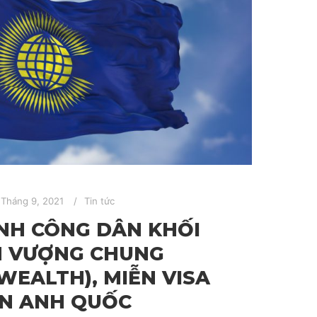
 Tháng 9, 2021
Tin tức
NH CÔNG DÂN KHỐI
H VƯỢNG CHUNG
EALTH), MIỄN VISA
N ANH QUỐC