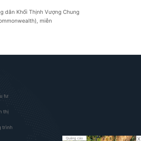
ng dân Khối Thịnh Vượng Chung
ommonwealth), miễn
u tư
 thị
?
 trình
X
Quảng cáo