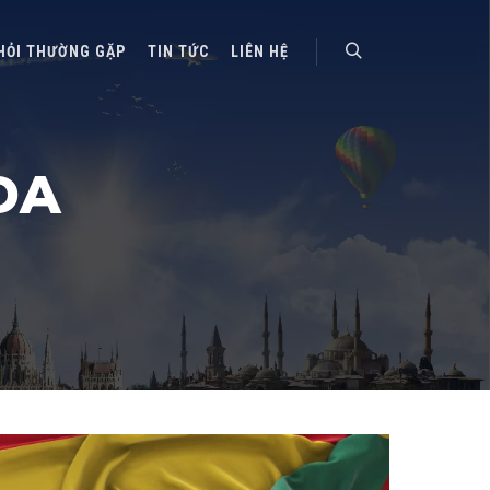
HỎI THƯỜNG GẶP
TIN TỨC
LIÊN HỆ
Search
DA