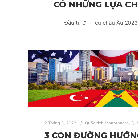
CÓ NHỮNG LỰA C
Đầu tư định cư châu Âu 2023
2 Tháng 3, 2022
Quốc tịch Montenegro
,
Quố
3 CON ĐƯỜNG HƯỚN