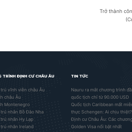
Trở thành cô
(C
 TRÌNH ĐỊNH CƯ CHÂU ÂU
TIN TỨC
trú vĩnh viễn châu Âu
Nauru ra mắt chương trình đầ
ch châu Âu
quốc tịch chỉ từ 90.000 USD
ch Montenegro
Quốc tịch Caribbean mất miễn
trú nhân Bồ Đào Nha
thực Schengen: Ai chịu thiệt
trú nhân Hy Lạp
Định cư Châu Âu: Các chương
trú nhân Ireland
Golden Visa nổi bật nhất