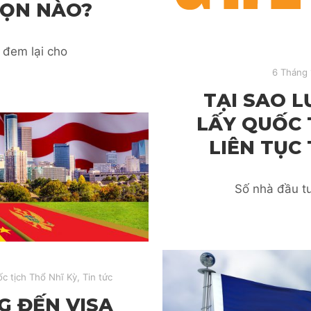
HỌN NÀO?
 đem lại cho
6 Tháng 
TẠI SAO 
LẤY QUỐC 
LIÊN TỤC
Số nhà đầu tư
c tịch Thổ Nhĩ Kỳ
,
Tin tức
G ĐẾN VISA