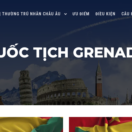
 | THƯỜNG TRÚ NHÂN CHÂU ÂU
ƯU ĐIỂM
ĐIỀU KIỆN
CÂU 
UỐC TỊCH GRENA