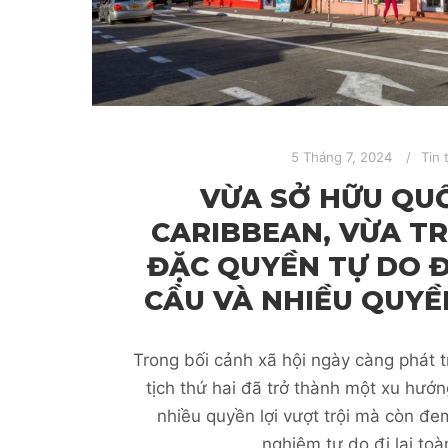
5 Tháng 7, 2024
Tin 
VỪA SỞ HỮU QUỐ
CARIBBEAN, VỪA TR
ĐẶC QUYỀN TỰ DO Đ
CẦU VÀ NHIỀU QUYỀ
Trong bối cảnh xã hội ngày càng phát t
tịch thứ hai đã trở thành một xu hướn
nhiều quyền lợi vượt trội mà còn đem
nghiệm tự do đi lại toà