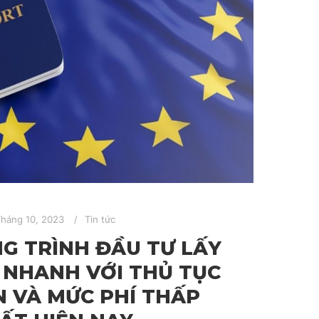
Tháng 10, 2023
Tin tức
G TRÌNH ĐẦU TƯ LẤY
 NHANH VỚI THỦ TỤC
N VÀ MỨC PHÍ THẤP