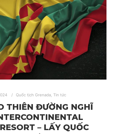
2024
Quốc tịch Grenada
,
Tin tức
O THIÊN ĐƯỜNG NGHĨ
NTERCONTINENTAL
RESORT – LẤY QUỐC