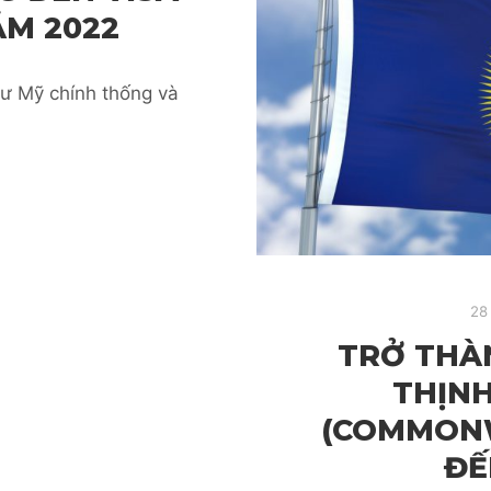
ĂM 2022
cư Mỹ chính thống và
28
TRỞ THÀ
THỊN
(COMMONW
ĐẾ