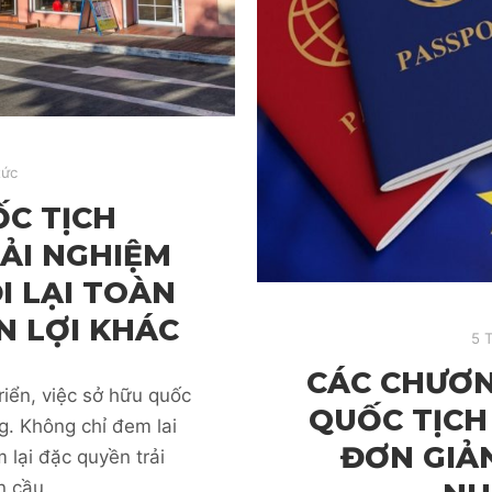
tức
C TỊCH
ẢI NGHIỆM
I LẠI TOÀN
N LỢI KHÁC
5 
CÁC CHƯƠN
riển, việc sở hữu quốc
QUỐC TỊCH
g. Không chỉ đem lai
ĐƠN GIẢ
 lại đặc quyền trải
n cầu.