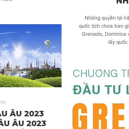
NH
Những quyền lợi hấ
quốc tịch chưa bao gi
Grenada, Dominica v
lấy quốc 
 tức
U ÂU 2023
U ÂU 2023