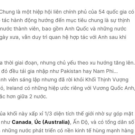
ung là một hiệp hội liên chính phủ của 54 quốc gia có
 tác hành động hướng đến mục tiêu chung là sự thịnh
c nước thành viên, bao gồm Anh Quốc và những nước
ày xưa, vẫn duy trì quan hệ hợp tác với Anh sau khi
a thời giai đoạn, nhưng chủ yếu theo xu hướng tăng lên.
u đó đều tái gia nhập như Pakistan hay Nam Phi…
nh viên sáng lập nhưng đã rời khỏi Khối Thịnh Vượng
ó, Ireland có những hiệp ước riêng với Vương Quốc Anh
sắc hơn giữa 2 nước.
ủa khối này xấp xỉ 1/3 diện tích thế giới nhờ sự góp mặt
n như
Canada
,
Úc (Australia)
, Ấn Độ, và có tổng dân số
ả những nước phát triển có nền kinh tế hùng mạnh hàng