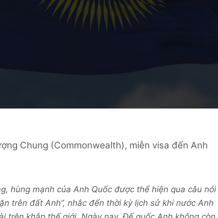
Vượng Chung (Commonwealth), miễn visa đến Anh
ợng, hùng mạnh của Anh Quốc được thể hiện qua câu nói
ặn trên đất Anh”, nhắc đến thời kỳ lịch sử khi nước Anh
ài trên khắp thế giới. Ngày nay, Đế quốc Anh không còn