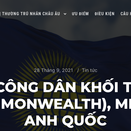
 | THƯỜNG TRÚ NHÂN CHÂU ÂU
ƯU ĐIỂM
ĐIỀU KIỆN
CÂU 
28 Tháng 9, 2021
Tin tức
CÔNG DÂN KHỐI 
MONWEALTH), MI
ANH QUỐC