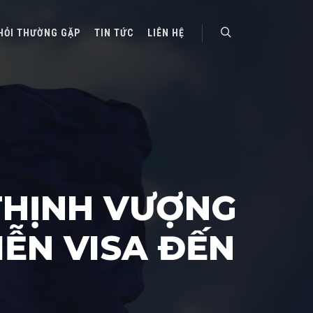
HỎI THƯỜNG GẶP
TIN TỨC
LIÊN HỆ
Search
THỊNH VƯỢNG
ỄN VISA ĐẾN