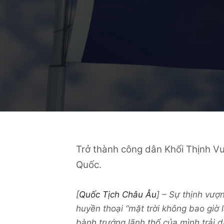
Trở thành công dân Khối Thịnh 
Quốc.
[
Quốc Tịch Châu Âu
] – Sự thịnh vư
huyền thoại “mặt trời không bao giờ l
bành trướng lãnh thổ của mình trải d