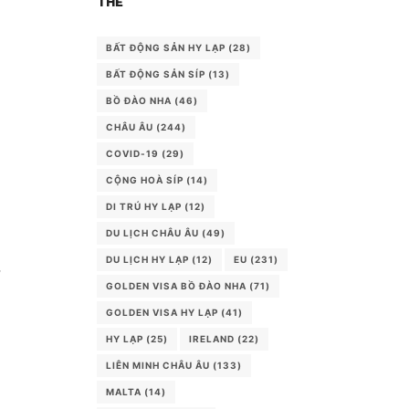
THẺ
BẤT ĐỘNG SẢN HY LẠP
(28)
BẤT ĐỘNG SẢN SÍP
(13)
BỒ ĐÀO NHA
(46)
CHÂU ÂU
(244)
COVID-19
(29)
CỘNG HOÀ SÍP
(14)
DI TRÚ HY LẠP
(12)
DU LỊCH CHÂU ÂU
(49)
DU LỊCH HY LẠP
(12)
EU
(231)
,
GOLDEN VISA BỒ ĐÀO NHA
(71)
GOLDEN VISA HY LẠP
(41)
HY LẠP
(25)
IRELAND
(22)
LIÊN MINH CHÂU ÂU
(133)
MALTA
(14)