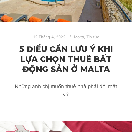
12 Tháng 4, 2022
Malta
,
Tin tức
5 ĐIỀU CẦN LƯU Ý KHI
LỰA CHỌN THUÊ BẤT
ĐỘNG SẢN Ở MALTA
Những anh chị muốn thuê nhà phải đối mặt
với