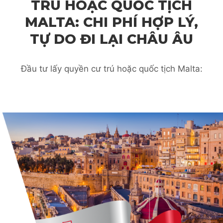
TRÚ HOẶC QUỐC TỊCH
MALTA: CHI PHÍ HỢP LÝ,
TỰ DO ĐI LẠI CHÂU ÂU
Đầu tư lấy quyền cư trú hoặc quốc tịch Malta: