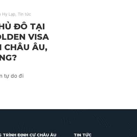
n Hy Lạp
,
Tin tức
HỦ ĐÔ TẠI
LDEN VISA
I CHÂU ÂU,
ÔNG?
n tự do đi
 TRÌNH ĐỊNH CƯ CHÂU ÂU
TIN TỨC