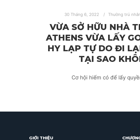
30 Tháng 6, 2022
Thường trú nhâ
VỪA SỞ HỮU NHÀ T
ATHENS VỪA LẤY GO
HY LẠP TỰ DO ĐI LẠ
TẠI SAO KH
Cơ hội hiếm có để lấy quyề
GIỚI THIỆU
CHƯƠNG