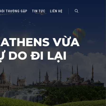
HỎI THƯỜNG GẶP
TIN TỨC
LIÊN HỆ
Search
 ATHENS VỪA
 DO ĐI LẠI