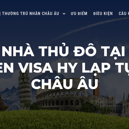
 | THƯỜNG TRÚ NHÂN CHÂU ÂU
ƯU ĐIỂM
ĐIỀU KIỆN
CÂU 
 NHÀ THỦ ĐÔ TẠI
N VISA HY LẠP TỰ
CHÂU ÂU