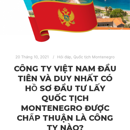
20 Tháng 10, 2021
Hỏi đáp
,
Quốc tịch Montenegro
CÔNG TY VIỆT NAM ĐẦU
TIÊN VÀ DUY NHẤT CÓ
HỒ SƠ ĐẦU TƯ LẤY
QUỐC TỊCH
MONTENEGRO ĐƯỢC
CHẤP THUẬN LÀ CÔNG
TY NÀO?