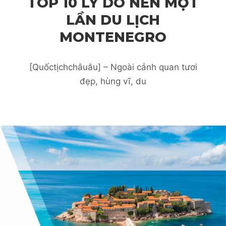
TOP 10 LÝ DO NÊN MỘT
LẦN DU LỊCH
MONTENEGRO
[Quốctịchchâuâu] – Ngoài cảnh quan tươi
đẹp, hùng vĩ, du