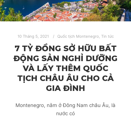
10 Tháng 5, 2021
Quốc tịch Montenegro
,
Tin tức
7 TỶ ĐỒNG SỞ HỮU BẤT
ĐỘNG SẢN NGHỈ DƯỠNG
VÀ LẤY THÊM QUỐC
TỊCH CHÂU ÂU CHO CẢ
GIA ĐÌNH
Montenegro, nằm ở Đông Nam châu Âu, là
nước có