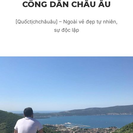
CÔNG DÂN CHÂU ÂU
[Quốctịchchâuâu] – Ngoài vẻ đẹp tự nhiên,
sự độc lập