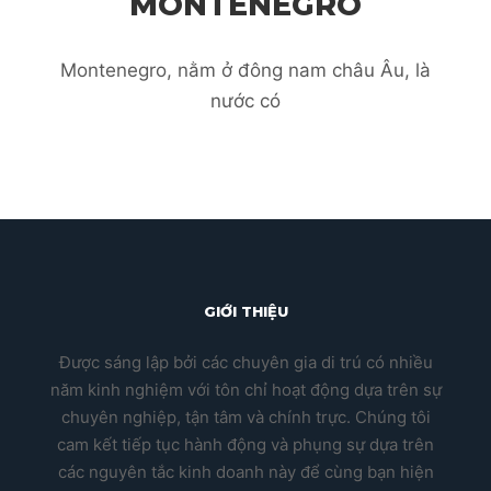
MONTENEGRO
Montenegro, nằm ở đông nam châu Âu, là
nước có
24 Tháng 2, 2020
Quốc tịch Montenegro
CHƯƠNG TRÌNH LẤY
QUỐC TỊCH