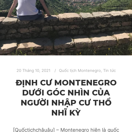
20 Tháng 10, 2021
Quốc tịch Montenegro
,
Tin tức
ĐỊNH CƯ MONTENEGRO
DƯỚI GÓC NHÌN CỦA
NGƯỜI NHẬP CƯ THỔ
NHĨ KỲ
[Quốctịchchâuâu] – Montenegro hiện là quốc