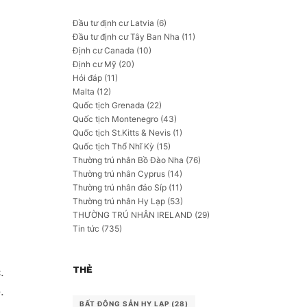
Đầu tư định cư Latvia
(6)
Đầu tư định cư Tây Ban Nha
(11)
Định cư Canada
(10)
Định cư Mỹ
(20)
Hỏi đáp
(11)
Malta
(12)
Quốc tịch Grenada
(22)
Quốc tịch Montenegro
(43)
Quốc tịch St.Kitts & Nevis
(1)
Quốc tịch Thổ Nhĩ Kỳ
(15)
Thường trú nhân Bồ Đào Nha
(76)
Thường trú nhân Cyprus
(14)
Thường trú nhân đảo Síp
(11)
Thường trú nhân Hy Lạp
(53)
THƯỜNG TRÚ NHÂN IRELAND
(29)
Tin tức
(735)
THẺ
.
.
BẤT ĐỘNG SẢN HY LẠP
(28)