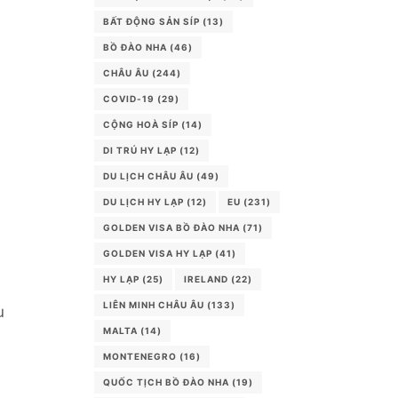
BẤT ĐỘNG SẢN SÍP
(13)
BỒ ĐÀO NHA
(46)
CHÂU ÂU
(244)
COVID-19
(29)
CỘNG HOÀ SÍP
(14)
DI TRÚ HY LẠP
(12)
DU LỊCH CHÂU ÂU
(49)
DU LỊCH HY LẠP
(12)
EU
(231)
GOLDEN VISA BỒ ĐÀO NHA
(71)
GOLDEN VISA HY LẠP
(41)
HY LẠP
(25)
IRELAND
(22)
LIÊN MINH CHÂU ÂU
(133)
u
MALTA
(14)
MONTENEGRO
(16)
QUỐC TỊCH BỒ ĐÀO NHA
(19)