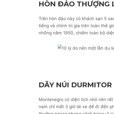
HÒN ĐẢO THƯỢNG L
Trên hòn đảo này có khách sạn 5 sao
tiếng và chính trị gia trên toàn thế 
những năm 1950, chiếm toàn bộ diện
DÃY NÚI DURMITOR 
Montenegro có diện tích nhỏ nên rất 
nam chỉ mất 3 giờ lái xe để đi đến p
thưởng ngoạn phong cảnh hùng vĩ của