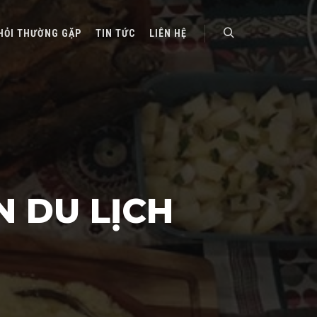
HỎI THƯỜNG GẶP
TIN TỨC
LIÊN HỆ
Search
N DU LỊCH