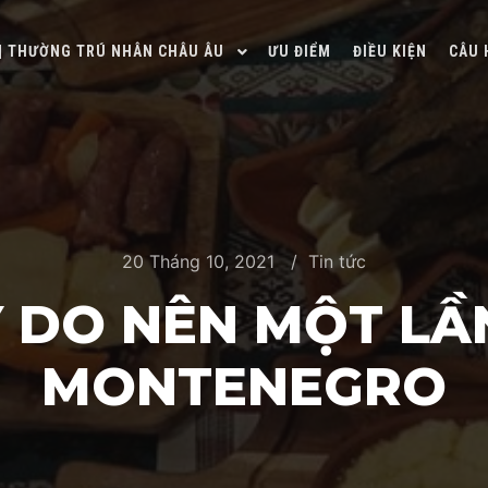
 | THƯỜNG TRÚ NHÂN CHÂU ÂU
ƯU ĐIỂM
ĐIỀU KIỆN
CÂU 
20 Tháng 10, 2021
Tin tức
Ý DO NÊN MỘT LẦ
MONTENEGRO