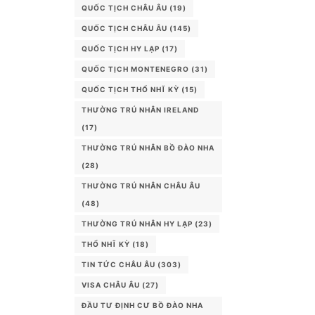
QUỐC TỊCH CHÂU ÂU
(19)
QUỐC TỊCH CHÂU ÂU
(145)
QUỐC TỊCH HY LẠP
(17)
QUỐC TỊCH MONTENEGRO
(31)
QUỐC TỊCH THỔ NHĨ KỲ
(15)
THƯỜNG TRÚ NHÂN IRELAND
(17)
THƯỜNG TRÚ NHÂN BỒ ĐÀO NHA
(28)
THƯỜNG TRÚ NHÂN CHÂU ÂU
(48)
THƯỜNG TRÚ NHÂN HY LẠP
(23)
THỔ NHĨ KỲ
(18)
TIN TỨC CHÂU ÂU
(303)
VISA CHÂU ÂU
(27)
ĐẦU TƯ ĐỊNH CƯ BỒ ĐÀO NHA