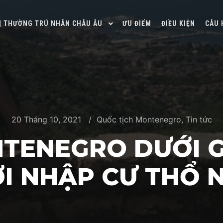
 | THƯỜNG TRÚ NHÂN CHÂU ÂU
ƯU ĐIỂM
ĐIỀU KIỆN
CÂU 
20 Tháng 10, 2021
Quốc tịch Montenegro
,
Tin tức
NTENEGRO DƯỚI G
I NHẬP CƯ THỔ N