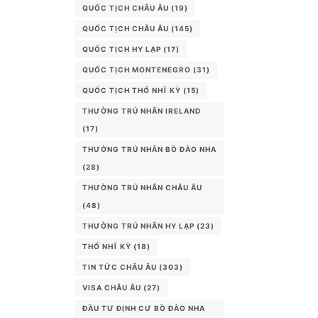
QUỐC TỊCH CHÂU ÂU
(19)
QUỐC TỊCH CHÂU ÂU
(145)
QUỐC TỊCH HY LẠP
(17)
QUỐC TỊCH MONTENEGRO
(31)
QUỐC TỊCH THỔ NHĨ KỲ
(15)
THƯỜNG TRÚ NHÂN IRELAND
(17)
THƯỜNG TRÚ NHÂN BỒ ĐÀO NHA
(28)
THƯỜNG TRÚ NHÂN CHÂU ÂU
(48)
THƯỜNG TRÚ NHÂN HY LẠP
(23)
THỔ NHĨ KỲ
(18)
TIN TỨC CHÂU ÂU
(303)
VISA CHÂU ÂU
(27)
ĐẦU TƯ ĐỊNH CƯ BỒ ĐÀO NHA