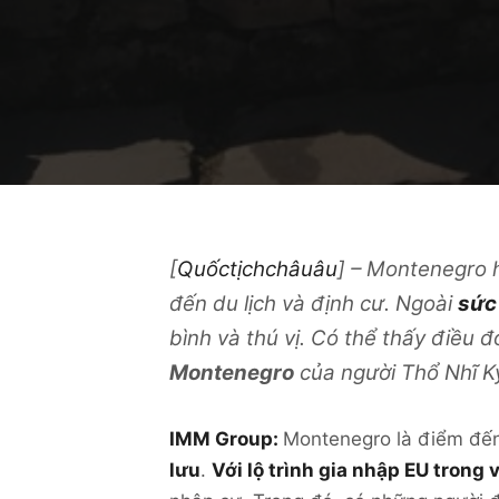
[
Quốctịchchâuâu
] –
Montenegro h
đến du lịch và định cư. Ngoài
sức 
bình và thú vị. Có thể thấy điều
Montenegro
của người Thổ Nhĩ Kỳ
IMM Group:
Montenegro là điểm đến
lưu
.
Với lộ trình gia nhập EU trong 