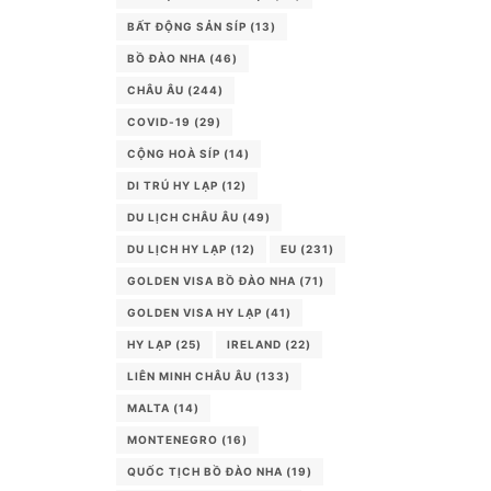
BẤT ĐỘNG SẢN SÍP
(13)
BỒ ĐÀO NHA
(46)
CHÂU ÂU
(244)
COVID-19
(29)
CỘNG HOÀ SÍP
(14)
DI TRÚ HY LẠP
(12)
DU LỊCH CHÂU ÂU
(49)
DU LỊCH HY LẠP
(12)
EU
(231)
GOLDEN VISA BỒ ĐÀO NHA
(71)
GOLDEN VISA HY LẠP
(41)
HY LẠP
(25)
IRELAND
(22)
LIÊN MINH CHÂU ÂU
(133)
MALTA
(14)
MONTENEGRO
(16)
QUỐC TỊCH BỒ ĐÀO NHA
(19)