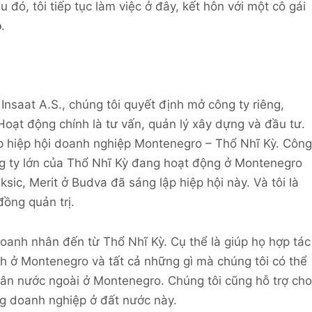
đó, tôi tiếp tục làm việc ở đây, kết hôn với một cô gái
o
.
nsaat A.S., chúng tôi quyết định mở công ty riêng,
Hoạt động chính là tư vấn, quản lý xây dựng và đầu tư.
p hiệp hội doanh nghiệp Montenegro – Thổ Nhĩ Kỳ. Công
g ty lớn của ​​Thổ Nhĩ Kỳ đang hoạt động ở Montenegro
iksic, Merit ở Budva đã sáng lập hiệp hội này. Và tôi là
đồng quản trị.
doanh nhân đến từ Thổ Nhĩ Kỳ. Cụ thể là giúp họ hợp tác
nh ở Montenegro và tất cả những gì mà chúng tôi có thể
hân nước ngoài ở Montenegro. Chúng tôi cũng hỗ trợ cho
ng doanh nghiệp ở đất nước này.