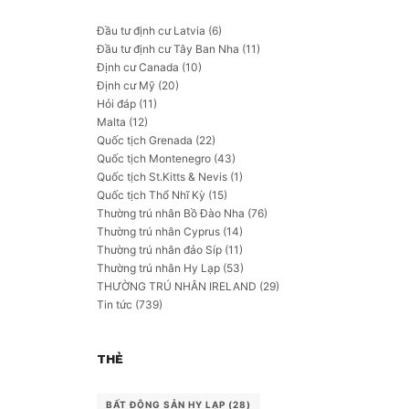
h
Đầu tư định cư Latvia
(6)
Đầu tư định cư Tây Ban Nha
(11)
Định cư Canada
(10)
Định cư Mỹ
(20)
Hỏi đáp
(11)
Malta
(12)
Quốc tịch Grenada
(22)
Quốc tịch Montenegro
(43)
Quốc tịch St.Kitts & Nevis
(1)
Quốc tịch Thổ Nhĩ Kỳ
(15)
Thường trú nhân Bồ Đào Nha
(76)
Thường trú nhân Cyprus
(14)
Thường trú nhân đảo Síp
(11)
Thường trú nhân Hy Lạp
(53)
THƯỜNG TRÚ NHÂN IRELAND
(29)
Tin tức
(739)
THẺ
BẤT ĐỘNG SẢN HY LẠP
(28)