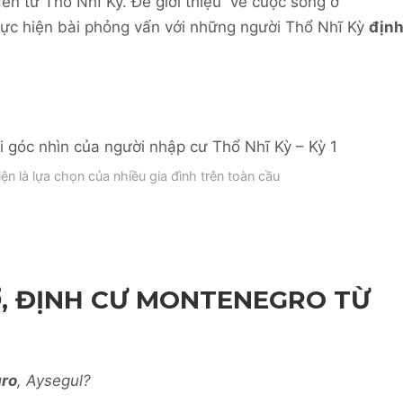
ến từ Thổ Nhĩ Kỳ. Để giới thiệu về cuộc sống ở
hực hiện bài phỏng vấn với những người Thổ Nhĩ Kỳ
địn
n là lựa chọn của nhiều gia đình trên toàn cầu
Ợ, ĐỊNH CƯ MONTENEGRO TỪ
ro
, Aysegul?