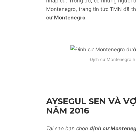
nhập cư. Trong đó, có những người đ
Montenegro, trang tin tức TMN đã t
cư Montenegro
.
Định cư Montenegro hiệ
AYSEGUL SEN VÀ V
NĂM 2016
Tại sao bạn chọn
định cư Monteneg