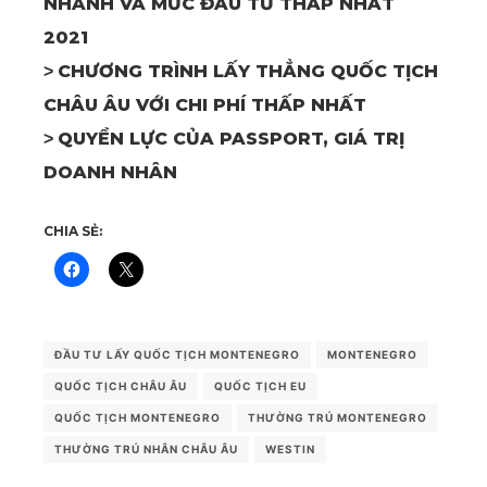
NHANH VÀ MỨC ĐẦU TƯ THẤP NHẤT
2021
CHƯƠNG TRÌNH LẤY THẲNG QUỐC TỊCH
>
CHÂU ÂU VỚI CHI PHÍ THẤP NHẤT
QUYỀN LỰC CỦA PASSPORT, GIÁ TRỊ
>
DOANH NHÂN
CHIA SẺ:
ĐẦU TƯ LẤY QUỐC TỊCH MONTENEGRO
MONTENEGRO
QUỐC TỊCH CHÂU ÂU
QUỐC TỊCH EU
QUỐC TỊCH MONTENEGRO
THƯỜNG TRÚ MONTENEGRO
THƯỜNG TRÚ NHÂN CHÂU ÂU
WESTIN