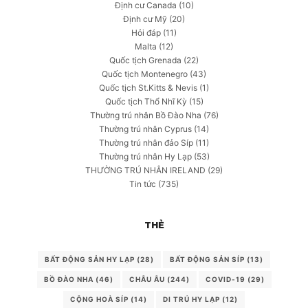
Định cư Canada
(10)
Định cư Mỹ
(20)
Hỏi đáp
(11)
Malta
(12)
Quốc tịch Grenada
(22)
Quốc tịch Montenegro
(43)
Quốc tịch St.Kitts & Nevis
(1)
Quốc tịch Thổ Nhĩ Kỳ
(15)
Thường trú nhân Bồ Đào Nha
(76)
Thường trú nhân Cyprus
(14)
Thường trú nhân đảo Síp
(11)
Thường trú nhân Hy Lạp
(53)
THƯỜNG TRÚ NHÂN IRELAND
(29)
Tin tức
(735)
THẺ
BẤT ĐỘNG SẢN HY LẠP
(28)
BẤT ĐỘNG SẢN SÍP
(13)
BỒ ĐÀO NHA
(46)
CHÂU ÂU
(244)
COVID-19
(29)
CỘNG HOÀ SÍP
(14)
DI TRÚ HY LẠP
(12)