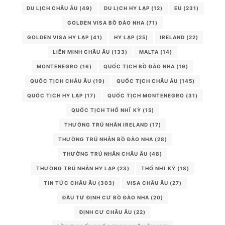
DU LỊCH CHÂU ÂU
(49)
DU LỊCH HY LẠP
(12)
EU
(231)
GOLDEN VISA BỒ ĐÀO NHA
(71)
GOLDEN VISA HY LẠP
(41)
HY LẠP
(25)
IRELAND
(22)
LIÊN MINH CHÂU ÂU
(133)
MALTA
(14)
MONTENEGRO
(16)
QUỐC TỊCH BỒ ĐÀO NHA
(19)
QUỐC TỊCH CHÂU ÂU
(19)
QUỐC TỊCH CHÂU ÂU
(145)
QUỐC TỊCH HY LẠP
(17)
QUỐC TỊCH MONTENEGRO
(31)
QUỐC TỊCH THỔ NHĨ KỲ
(15)
THƯỜNG TRÚ NHÂN IRELAND
(17)
THƯỜNG TRÚ NHÂN BỒ ĐÀO NHA
(28)
THƯỜNG TRÚ NHÂN CHÂU ÂU
(48)
THƯỜNG TRÚ NHÂN HY LẠP
(23)
THỔ NHĨ KỲ
(18)
TIN TỨC CHÂU ÂU
(303)
VISA CHÂU ÂU
(27)
ĐẦU TƯ ĐỊNH CƯ BỒ ĐÀO NHA
(20)
ĐỊNH CƯ CHÂU ÂU
(22)