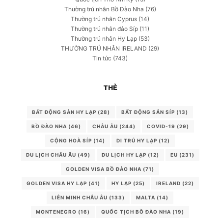
Thường trú nhân Bồ Đào Nha
(76)
Thường trú nhân Cyprus
(14)
Thường trú nhân đảo Síp
(11)
Thường trú nhân Hy Lạp
(53)
THƯỜNG TRÚ NHÂN IRELAND
(29)
Tin tức
(743)
THẺ
BẤT ĐỘNG SẢN HY LẠP
(28)
BẤT ĐỘNG SẢN SÍP
(13)
BỒ ĐÀO NHA
(46)
CHÂU ÂU
(244)
COVID-19
(29)
CỘNG HOÀ SÍP
(14)
DI TRÚ HY LẠP
(12)
DU LỊCH CHÂU ÂU
(49)
DU LỊCH HY LẠP
(12)
EU
(231)
GOLDEN VISA BỒ ĐÀO NHA
(71)
GOLDEN VISA HY LẠP
(41)
HY LẠP
(25)
IRELAND
(22)
LIÊN MINH CHÂU ÂU
(133)
MALTA
(14)
MONTENEGRO
(16)
QUỐC TỊCH BỒ ĐÀO NHA
(19)