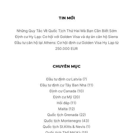
TIN MỚI
Những Quy Tắc Về Quốc Tịch Thứ Hai Mà Bạn Cần Biết Sớm
Định cư Hy Lạp: Cơ hội với Golden Visa và dự án căn hộ Sierra
Đầu tư căn hộ tại Athens: Cơ hội định cư Golden Visa Hy Lạp từ
250.000 EUR
CHUYÊN MỤC
Đầu tư định cư Latvia
(7)
Đầu tư định cư Tây Ban Nha
(11)
Định cư Canada
(10)
Định cư Mỹ
(20)
Hỏi đáp
(11)
Malta
(12)
Quốc tịch Grenada
(22)
Quốc tịch Montenegro
(43)
Quốc tịch St.Kitts & Nevis
(1)
Quốc tịch Thổ Nhĩ Kỳ
(15)