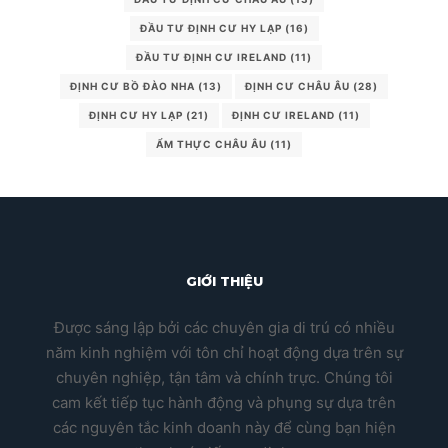
ĐẦU TƯ ĐỊNH CƯ HY LẠP
(16)
ĐẦU TƯ ĐỊNH CƯ IRELAND
(11)
ĐỊNH CƯ BỒ ĐÀO NHA
(13)
ĐỊNH CƯ CHÂU ÂU
(28)
ĐỊNH CƯ HY LẠP
(21)
ĐỊNH CƯ IRELAND
(11)
ẨM THỰC CHÂU ÂU
(11)
GIỚI THIỆU
Được sáng lập bởi các chuyên gia di trú có nhiều
năm kinh nghiệm với tôn chỉ hoạt động dựa trên sự
chuyên nghiệp, tận tâm và chính trực. Chúng tôi
cam kết tiếp tục hành động và phụng sự dựa trên
các nguyên tắc kinh doanh này để cùng bạn hiện